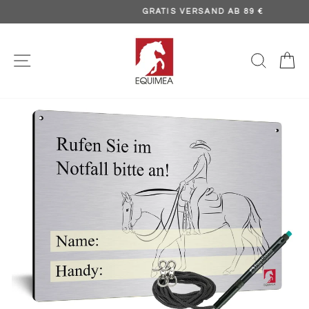
Direkt
GRATIS VERSAND AB 89 €
zum
Pause
Inhalt
Diashow
SEITENNAVIGATION
SUCH
E