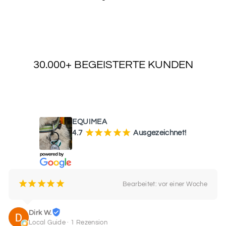
30.000+ BEGEISTERTE KUNDEN
WAS UNSERE KUNDEN SAGEN
EQUIMEA
¡
¡
¡
¡
¡
4.7
Ausgezeichnet!
¡
¡
¡
¡
¡
Bearbeitet: vor einer Woche
Dirk W.
Local Guide · 1 Rezension