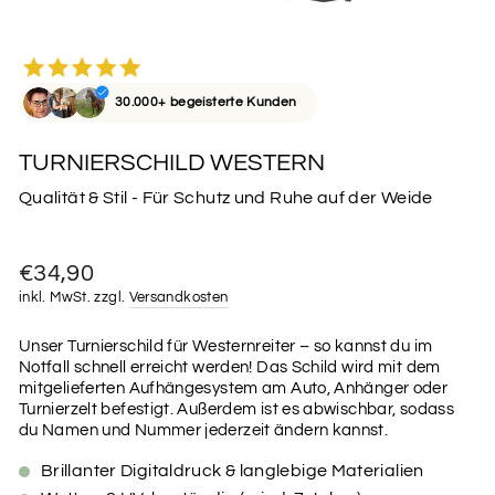
30.000+ begeisterte Kunden
TURNIERSCHILD WESTERN
Qualität & Stil - Für Schutz und Ruhe auf der Weide
Normaler
€34,90
Preis
inkl. MwSt. zzgl.
Versandkosten
Unser Turnierschild für Westernreiter – so kannst du im
Notfall schnell erreicht werden! Das Schild wird mit dem
mitgelieferten Aufhängesystem am Auto, Anhänger oder
Turnierzelt befestigt. Außerdem ist es abwischbar, sodass
du Namen und Nummer jederzeit ändern kannst.
Brillanter Digitaldruck & langlebige Materialien