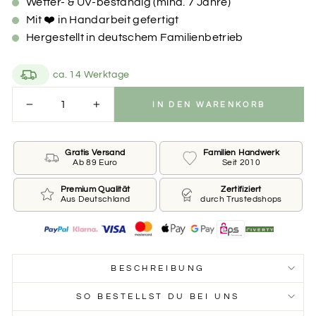
Wetter- & UV-beständig (mind. 7 Jahre)
Mit ❤️ in Handarbeit gefertigt
Hergestellt in deutschem Familienbetrieb
ca. 14 Werktage
IN DEN WARENKORB
−
+
Gratis Versand
Familien Handwerk
Ab 89 Euro
Seit 2010
Premium Qualität
Zertifiziert
Aus Deutschland
durch Trustedshops
BESCHREIBUNG
SO BESTELLST DU BEI UNS