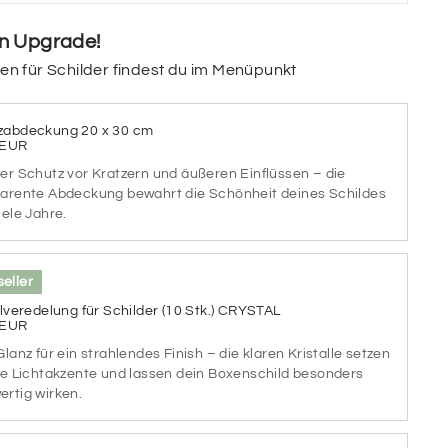
in Upgrade!
ein Schild haben? Wir wählen passend eine
gen für Schilder findest du im Menüpunkt
nutzen die restlichen für Schrift & Details.
zabdeckung 20 x 30 cm
 EUR
GREY
SEA SIDE
VERRY
er Schutz vor Kratzern und äußeren Einflüssen – die
OOSE
DAY
BERRY
arente Abdeckung bewahrt die Schönheit deines Schildes
iele Jahre.
AINY
SUNSET
PINK
DAY
DREAM
PRINCESS
eller
llveredelung für Schilder (10 Stk.) CRYSTAL
 EUR
LACK
ICE
GREEN
RRIES
CREAM
SUMMER
Glanz für ein strahlendes Finish – die klaren Kristalle setzen
se Lichtakzente und lassen dein Boxenschild besonders
rtig wirken.
UEISH
FOGGY
MEADOW
JADE
SEA
SILENT