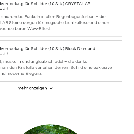
llveredelung für Schilder (10 Stk.) CRYSTAL AB
 EUR
STELL
PASTELL
PASTELL
szinierendes Funkeln in allen Regenbogenfarben – die
EACH
SAGE
ALUMINA
l AB Steine sorgen für magische Lichtreflexe und einen
wechselbaren Wow-Effekt.
STELL
PASTELL
WIE 1.
NUT
ROSE
PRODUKTBILD
llveredelung für Schilder (10 Stk.) Black Diamond
 EUR
, maskulin und unglaublich edel – die dunkel
e gewünschte Schriftart aus (bis zu 2)
ernden Kristalle verleihen deinem Schild eine exklusive
und moderne Eleganz.
mehr anzeigen
TART
SCHRIFTART
2