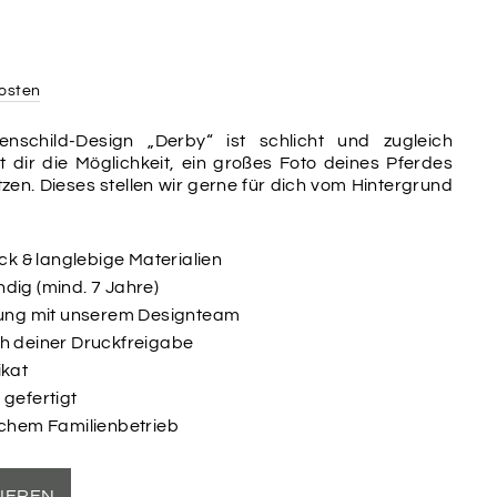
osten
enschild-Design „Derby“ ist schlicht und zugleich
et dir die Möglichkeit, ein großes Foto deines Pferdes
tzen. Dieses stellen wir gerne für dich vom Hintergrund
uck & langlebige Materialien
dig (mind. 7 Jahre)
ltung mit unserem Designteam
ch deiner Druckfreigabe
ikat
 gefertigt
schem Familienbetrieb
SIEREN