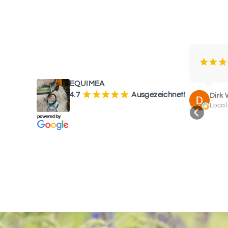
WAS UNSERE KUNDEN SAGEN
¡
¡
¡
EQUIMEA
¡
¡
¡
¡
¡
4.7
Ausgezeichnet!
Dirk 
Local