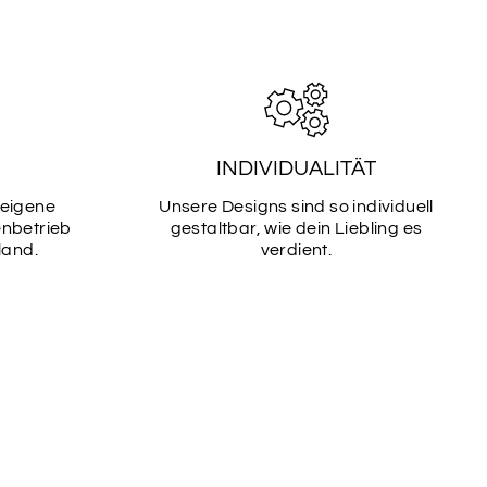
TART
SCHRIFTART
14
INDIVIDUALITÄT
TART
SCHRIFTART
 eigene
Unsere Designs sind so individuell
16
enbetrieb
gestaltbar, wie dein Liebling es
land.
verdient.
TART
SCHRIFTART
18
TART
SCHRIFTART
20