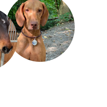
TART
SCHRIFTART
4
TART
SCHRIFTART
6
TART
SCHRIFTART
8
TART
SCHRIFTART
10
TART
SCHRIFTART
12