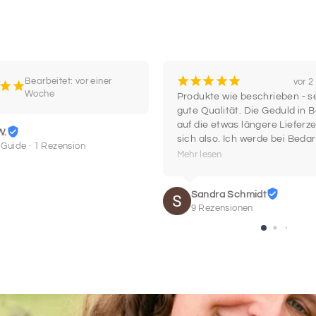
SCHRIF
21
¡
¡
¡
¡
¡
Bearbeitet: vor einer
vor 
¡
¡
Daten des Pferdes
Woche
Produkte wie beschrieben - se
Bitte trage hier die
gute Qualität. Die Geduld in B
deutsche Lebensnumme
auf die etwas längere Lieferzei
W.
Daten, bis auf das G
sich also. Ich werde bei Bedar
 Guide · 1 Rezension
registriert sein). Du 
wieder hier einkaufen.
Mehr lesen
Lebensnummer (z.
Sandra Schmidt
9 Rezensionen
Name des Pferdes
Geburtsdatum