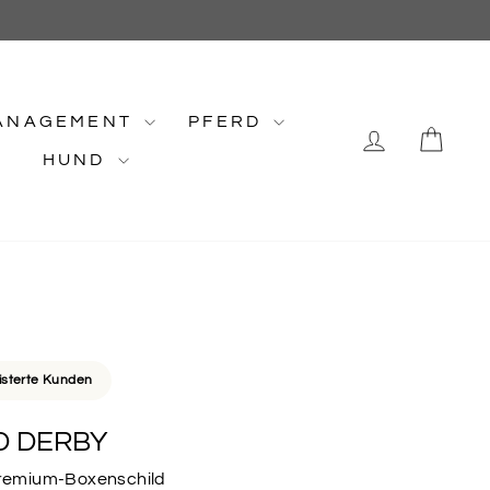
ANAGEMENT
PFERD
EINLOG
EI
HUND
isterte Kunden
D DERBY
 Premium-Boxenschild