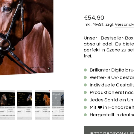
Normaler
€54,90
Preis
inkl. MwSt. zzgl.
Versandk
Unser Bestseller-Box
absolut edel. Es biet
perfekt in Szene zu se
frei.
Brillanter Digitaldr
Wetter- & UV-bestän
Individuelle Gesta
Produktion erst na
Jedes Schild ein Un
Mit ❤️ in Handarbeit
Hergestellt in deut
JETZT PERSONALI