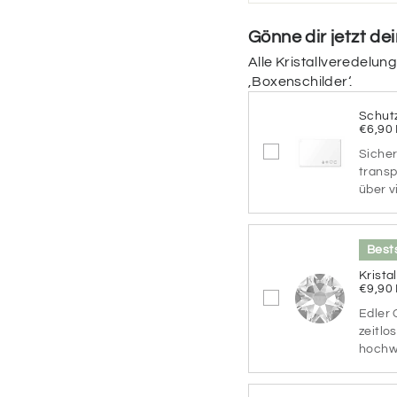
Farbvarianten
Gönne dir jetzt de
Welche Farben soll d
Alle Kristallveredelun
Hintergrundfarbe und 
‚Boxenschilder‘.
Farbvarianten
Schut
€6,90
CARAMEL
Sicher
BROWNIE
G
transp
über v
SEA
R
BREEZE
Bests
Krista
€9,90
AQUA
B
BLUE
BE
Edler 
zeitlo
hochwe
MOCCA
BL
NATURE