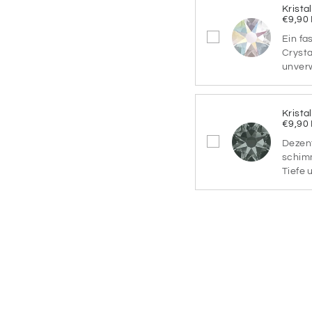
Krista
€9,90
PASTELL
PA
Ein fa
OCEAN
B
Crysta
unver
PASTELL
PA
FORREST
Krista
€9,90
Schriftarten
Dezent
Bitte wähle hier dein
schimm
Tiefe 
Schriftarten
SCHRIF
1