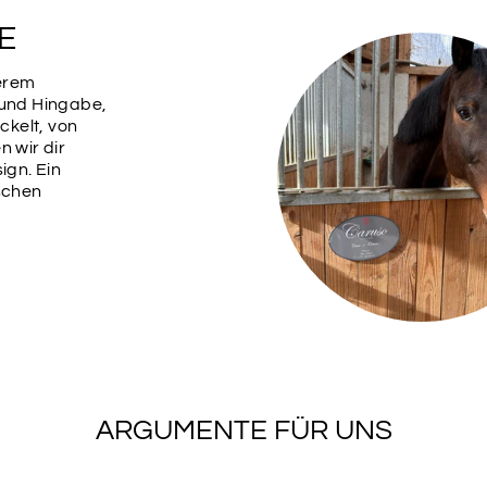
SCHRIF
3
E
serem
 und Hingabe,
SCHRIF
kelt, von
5
n wir dir
ign. Ein
ischen
SCHRIF
7
SCHRIF
9
ARGUMENTE FÜR UNS
SCHRIF
11