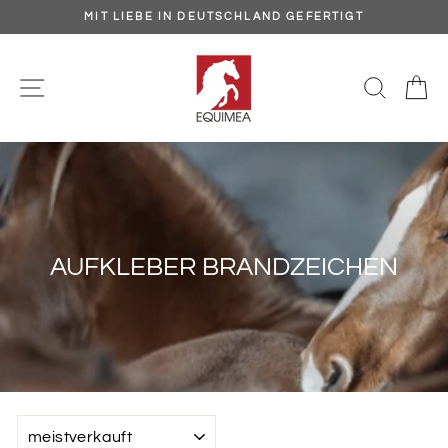
Direkt
MIT LIEBE IN DEUTSCHLAND GEFERTIGT
zum
Pause
Inhalt
Diashow
SEITENNAVIGATION
SUCH
E
AUFKLEBER BRANDZEICHEN
SORTIEREN