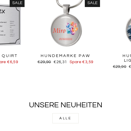
SALE
SALE
 QUIRT
HUNDEMARKE PAW
HU
LI
s
Normaler
Sonderpreis
are €6,59
€29,90
€26,31
Spare €3,59
Preis
Normaler
S
€29,90
Preis
UNSERE NEUHEITEN
ALLE