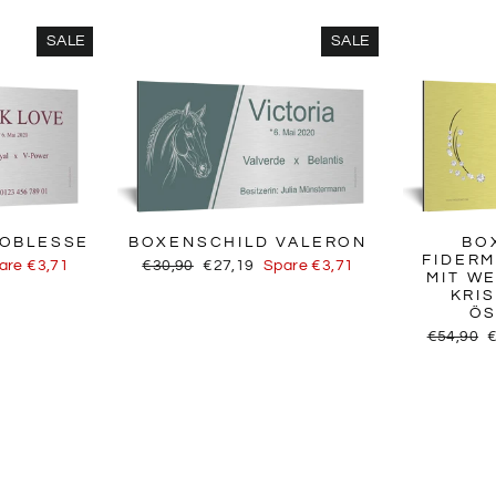
SALE
SALE
NOBLESSE
BOXENSCHILD VALERON
BO
FIDERM
s
Normaler
Sonderpreis
are €3,71
€30,90
€27,19
Spare €3,71
MIT W
Preis
KRI
ÖS
Normaler
S
€54,90
Preis