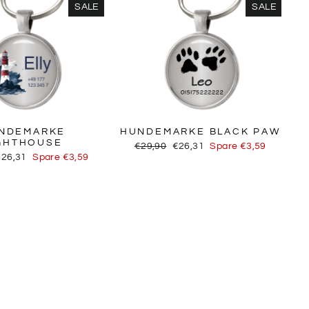
SALE
SALE
NDEMARKE
HUNDEMARKE BLACK PAW
GHTHOUSE
Normaler
Sonderpreis
€29,90
€26,31
Spare €3,59
onderpreis
Preis
€26,31
Spare €3,59