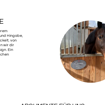
E
serem
 und Hingabe,
kelt, von
n wir dir
ign. Ein
ischen