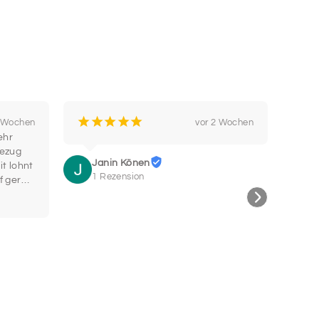
¡
¡
¡
¡
¡
¡
2 Wochen
vor 2 Wochen
hr 
Bin b
ezug 
Super
Janin Könen
t lohnt 
wohe
1 Rezension
f gerne 
Hals
C
2