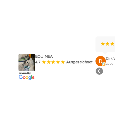
WAS UNSERE KUNDEN SAGEN
¡
¡
¡
EQUIMEA
Dirk 
¡
¡
¡
¡
¡
4.7
Ausgezeichnet!
Local