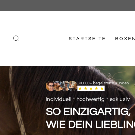
Direkt
zum
Inhalt
SUCHE
STARTSEITE
BOXE
30.000+ begeisterte Kunden
individuell * hochwertig * exklusiv
SO EINZIGARTIG,
WIE DEIN LIEBLI