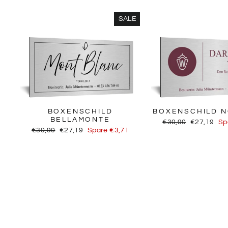
SALE
BOXENSCHILD
BOXENSCHILD 
BELLAMONTE
Normaler
Sonderprei
€30,90
€27,19
Sp
Normaler
Sonderpreis
Preis
€30,90
€27,19
Spare €3,71
Preis