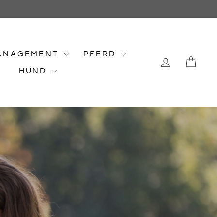
ANAGEMENT
PFERD
EINLOG
EI
HUND