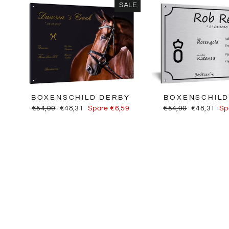
SALE
BOXENSCHILD DERBY
BOXENSCHILD
Normaler
Sonderpreis
Normaler
Sonderprei
€54,90
€48,31
Spare €6,59
€54,90
€48,31
Sp
Preis
Preis