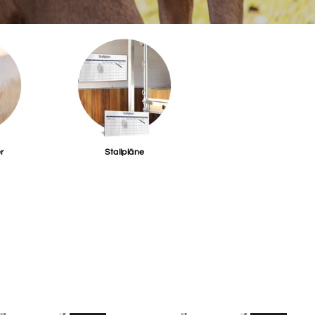
r
Stallpläne