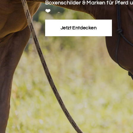
Boxenschilder & Marken für Pferd 
❤️
Jetzt Entdecken