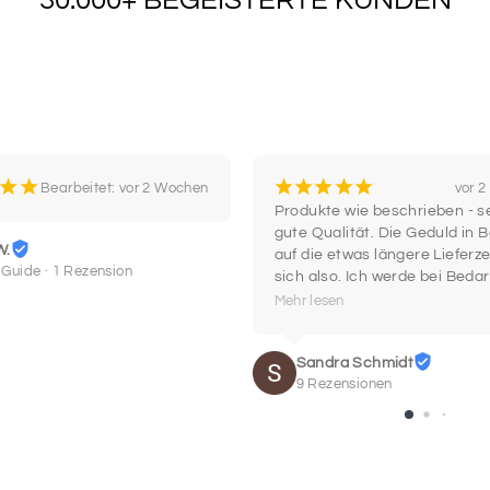
¡
¡
¡
¡
¡
¡
¡
Bearbeitet: vor 2 Wochen
vor 
Produkte wie beschrieben - se
gute Qualität. Die Geduld in B
W.
auf die etwas längere Lieferzei
 Guide · 1 Rezension
sich also. Ich werde bei Bedar
wieder hier einkaufen.
Mehr lesen
Sandra Schmidt
9 Rezensionen