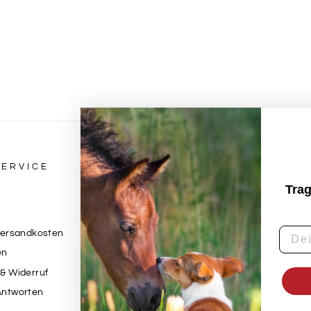
ERVICE
RECHTLICHES & IMPR
Trag
Impressum
Datenschutzerklärung
Versandkosten
AGB
en
Widerrufsbelehrung
& Widerruf
Kontaktinformationen
Antworten
Vertrag widerrufen