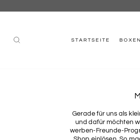
Direkt
zum
Inhalt
SUCHE
STARTSEITE
BOXE
M
Gerade für uns als kl
und dafür möchten w
werben-Freunde-Progra
Shop einlösen. So mac