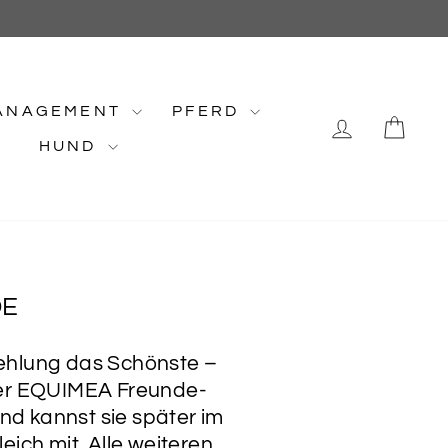
ANAGEMENT
PFERD
EINLOG
EI
HUND
DE
fehlung das Schönste –
ser EQUIMEA Freunde-
d kannst sie später im
ich mit. Alle weiteren