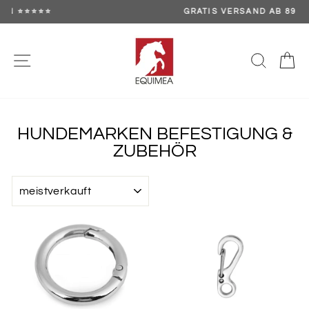
Direkt
GRATIS VERSAND AB 89 €
zum
Pause
Inhalt
Diashow
SEITENNAVIGATION
SUCH
E
HUNDEMARKEN BEFESTIGUNG &
ZUBEHÖR
SORTIEREN