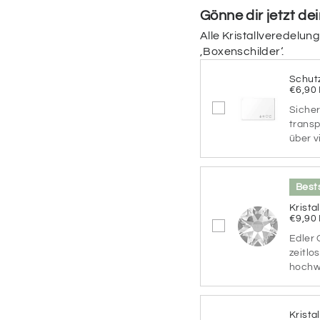
Gönne dir jetzt de
Welche Farben soll d
Alle Kristallveredelun
Hintergrundfarbe und 
‚Boxenschilder‘.
Farbvarianten
Schut
€6,90
CARAMEL
Sicher
BROWNIE
G
transp
über v
SEA
R
BREEZE
Bests
Krista
€9,90
AQUA
B
BLUE
BE
Edler 
zeitlo
hochwe
MOCCA
BL
NATURE
Krista