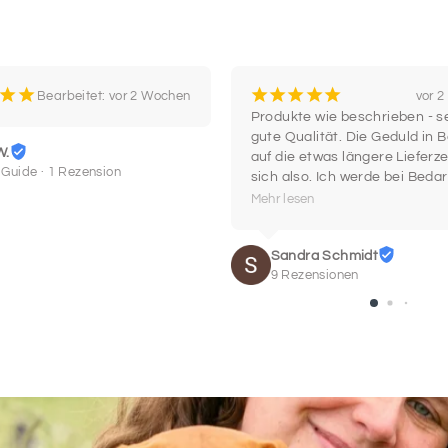
SCHRIF
21
¡
¡
¡
¡
¡
¡
¡
Bearbeitet: vor 2 Wochen
vor 
Daten des Pferdes
Produkte wie beschrieben - se
Bitte trage hier die
gute Qualität. Die Geduld in B
W.
deutsche Lebensnumme
auf die etwas längere Lieferzei
 Guide · 1 Rezension
Daten, bis auf das G
sich also. Ich werde bei Bedar
registriert sein). Du 
wieder hier einkaufen.
Mehr lesen
Lebensnummer (z.
Sandra Schmidt
9 Rezensionen
Name des Pferdes
Geburtsdatum