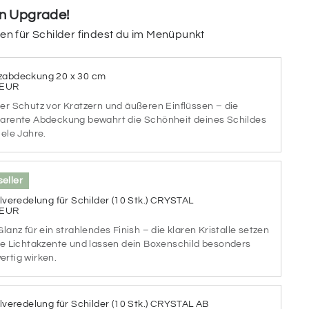
in Upgrade!
ein Schild haben? Wir wählen passend eine
gen für Schilder findest du im Menüpunkt
nutzen die restlichen für Schrift & Details.
zabdeckung 20 x 30 cm
 EUR
GREY
SEA SIDE
VERRY
er Schutz vor Kratzern und äußeren Einflüssen – die
OOSE
DAY
BERRY
arente Abdeckung bewahrt die Schönheit deines Schildes
iele Jahre.
AINY
SUNSET
PINK
DAY
DREAM
PRINCESS
eller
llveredelung für Schilder (10 Stk.) CRYSTAL
 EUR
LACK
ICE
GREEN
RRIES
CREAM
SUMMER
Glanz für ein strahlendes Finish – die klaren Kristalle setzen
se Lichtakzente und lassen dein Boxenschild besonders
rtig wirken.
UEISH
FOGGY
MEADOW
JADE
SEA
SILENT
llveredelung für Schilder (10 Stk.) CRYSTAL AB