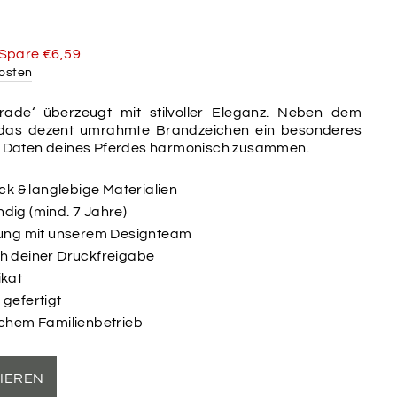
s
Spare €6,59
osten
rade‘ überzeugt mit stilvoller Eleganz. Neben dem
t das dezent umrahmte Brandzeichen ein besonderes
ie Daten deines Pferdes harmonisch zusammen.
uck & langlebige Materialien
dig (mind. 7 Jahre)
ltung mit unserem Designteam
ch deiner Druckfreigabe
ikat
 gefertigt
schem Familienbetrieb
SIEREN