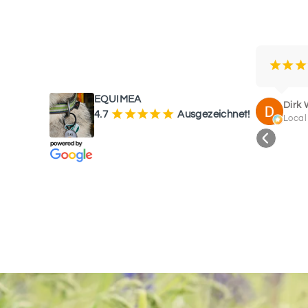
WAS UNSERE KUNDEN SAGEN
¡
¡
¡
EQUIMEA
Dirk 
¡
¡
¡
¡
¡
4.7
Ausgezeichnet!
Local