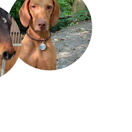
4
TART
SCHRIFTART
6
TART
SCHRIFTART
8
TART
SCHRIFTART
10
TART
SCHRIFTART
12