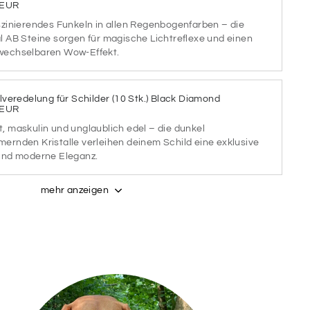
 EUR
STELL
PASTELL
PASTELL
szinierendes Funkeln in allen Regenbogenfarben – die
EACH
SAGE
ALUMINA
l AB Steine sorgen für magische Lichtreflexe und einen
wechselbaren Wow-Effekt.
STELL
PASTELL
WIE 1.
NUT
ROSE
PRODUKTBILD
llveredelung für Schilder (10 Stk.) Black Diamond
 EUR
, maskulin und unglaublich edel – die dunkel
e gewünschte Schriftart aus (bis zu 2)
ernden Kristalle verleihen deinem Schild eine exklusive
und moderne Eleganz.
mehr anzeigen
TART
SCHRIFTART
2
TART
SCHRIFTART