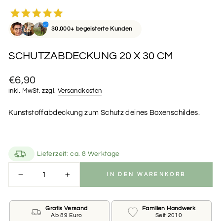
30.000+ begeisterte Kunden
SCHUTZABDECKUNG 20 X 30 CM
Normaler
€6,90
Preis
inkl. MwSt. zzgl.
Versandkosten
Kunststoffabdeckung zum Schutz deines Boxenschildes.
Lieferzeit: ca. 8 Werktage
IN DEN WARENKORB
−
+
Gratis Versand
Familien Handwerk
Ab 89 Euro
Seit 2010