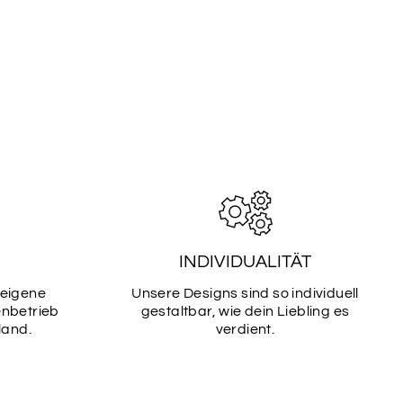
ftart aus.
TART
SCHRIFTART
2
INDIVIDUALITÄT
 eigene
Unsere Designs sind so individuell
enbetrieb
gestaltbar, wie dein Liebling es
TART
SCHRIFTART
land.
verdient.
4