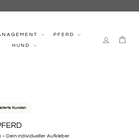
ANAGEMENT
PFERD
EINLOG
EI
HUND
isterte Kunden
PFERD
 – Dein individueller Aufkleber