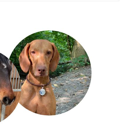
GOLD
SCHWARZ
WEISS
TALLIC
GELB
HELLORANGE
ORANGE
GENTA
HELLBLAU
WASSERBLAU
lichkeit, zusätzlich zum Aufkleber auch den Namen
zu erwerben. Dieser Schriftzug ist dann der Größe des
.
h 3,00 € an.