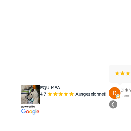
WAS UNSERE KUNDEN SAGEN
¡
¡
¡
EQUIMEA
Dirk 
¡
¡
¡
¡
¡
4.7
Ausgezeichnet!
Local