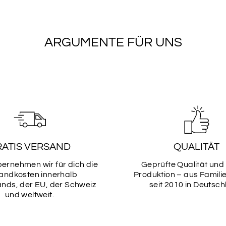
ARGUMENTE FÜR UNS
Schriftarten
Bitte wähle eine Schri
Schriftart
SCHRIF
1
RATIS VERSAND
QUALITÄT
bernehmen wir für dich die
Geprüfte Qualität und
andkosten innerhalb
Produktion – aus Famili
SCHRIF
nds, der EU, der Schweiz
seit 2010 in Deutsch
3
und weltweit.