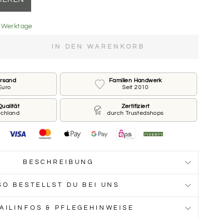
14 Werktage
s
IN DEN WARENKORB
eber in der Größe von 20 cm für nur 7,50€ Aufpreis
ersand
Familien Handwerk
Euro
Seit 2010
ualität
Zertifiziert
schland
durch Trustedshops
s
e aus.
BESCHREIBUNG
rs
SO BESTELLST DU BEI UNS
AILINFOS & PFLEGEHINWEISE