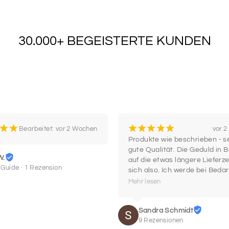
SCHRIF
5
30.000+ BEGEISTERTE KUNDEN
SCHRIF
7
SCHRIF
9
¡
¡
¡
¡
¡
¡
¡
Bearbeitet: vor 2 Wochen
vor 
Produkte wie beschrieben - se
gute Qualität. Die Geduld in B
W.
auf die etwas längere Lieferzei
 Guide · 1 Rezension
SCHRIF
sich also. Ich werde bei Bedar
11
wieder hier einkaufen.
Mehr lesen
Sandra Schmidt
9 Rezensionen