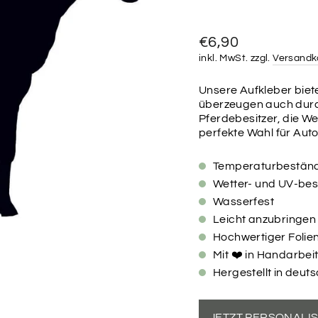
Normaler
€6,90
Preis
inkl. MwSt. zzgl.
Versandk
Unsere Aufkleber biete
überzeugen auch durch 
Pferdebesitzer, die Wer
perfekte Wahl für Aut
Temperaturbestän
Wetter- und UV-best
Wasserfest
Leicht anzubringen
Hochwertiger Folien
Mit ❤️ in Handarbeit
Hergestellt in deut
JETZT PERSONALI