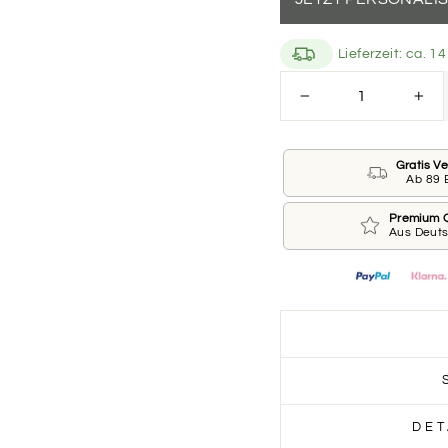
Lieferzeit: ca. 
Größe des Aufkleber
−
+
Du kannst einen Aufkl
bestellen.
Gratis V
Ab 89 
Größe
Premium Q
Aus Deut
Farbe des Aufkleber
Bitte wähle eine Farb
Farbe des Aufklebe
DET