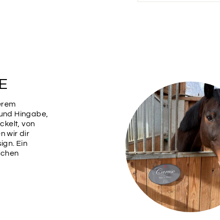
SILBER
METALLIC
ME
BEIGE
E
serem
 und Hingabe,
ROT
MA
kelt, von
n wir dir
ign. Ein
Schriftzug
ischen
Du hast hier die Mög
deines Pferdes dazu 
Aufkleber angepasst
Dafür fallen zusätzlic
Schriftzug