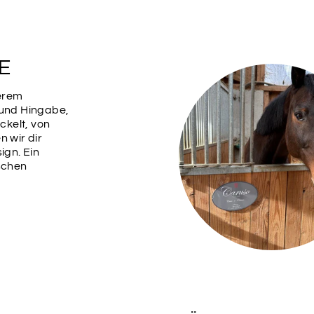
E
serem
 und Hingabe,
kelt, von
n wir dir
ign. Ein
ischen