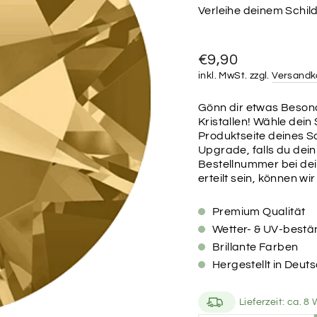
Verleihe deinem Schild
Normaler
€9,90
Preis
inkl. MwSt. zzgl.
Versandk
Gönn dir etwas Besond
Kristallen! Wähle dein 
Produktseite deines Sc
Upgrade, falls du dein 
Bestellnummer bei dein
erteilt sein, können wi
Premium Qualität
Wetter- & UV-bestän
Brillante Farben
Hergestellt in Deut
Lieferzeit: ca. 