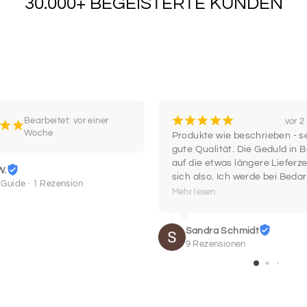
30.000+ BEGEISTERTE KUNDEN
¡
¡
¡
¡
¡
Bearbeitet: vor einer
vor 
¡
¡
Woche
Produkte wie beschrieben - se
gute Qualität. Die Geduld in B
auf die etwas längere Lieferzei
W.
sich also. Ich werde bei Bedar
 Guide · 1 Rezension
wieder hier einkaufen.
Mehr lesen
Sandra Schmidt
9 Rezensionen