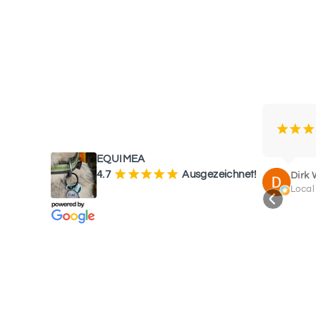
WAS UNSERE KUNDEN SAGEN
¡
¡
¡
EQUIMEA
¡
¡
¡
¡
¡
4.7
Ausgezeichnet!
Dirk 
Local