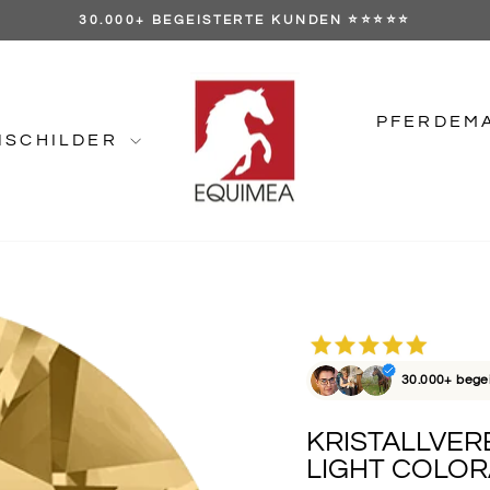
GRATIS VERSAND AB 89 €
Pause
Diashow
PFERDEM
NSCHILDER
30.000+ bege
KRISTALLVERE
LIGHT COLO