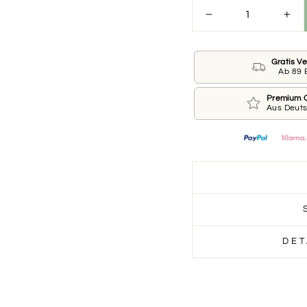
−
+
Gratis V
Ab 89 
Premium Q
Aus Deut
DET