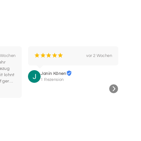
¡
¡
¡
¡
¡
¡
2 Wochen
vor 2 Wochen
hr 
Bin b
ezug 
Super
Janin Könen
t lohnt 
wohe
1 Rezension
f gerne 
Hals
C
2