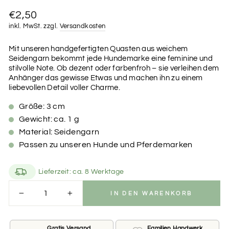
Normaler
€2,50
Preis
inkl. MwSt. zzgl.
Versandkosten
Mit unseren handgefertigten Quasten aus weichem
Seidengarn bekommt jede Hundemarke eine feminine und
stilvolle Note. Ob dezent oder farbenfroh – sie verleihen dem
Anhänger das gewisse Etwas und machen ihn zu einem
liebevollen Detail voller Charme.
Größe: 3 cm
Gewicht: ca. 1 g
Material: Seidengarn
Passen zu unseren Hunde und Pferdemarken
Lieferzeit: ca. 8 Werktage
IN DEN WARENKORB
−
+
Gratis Versand
Familien Handwerk