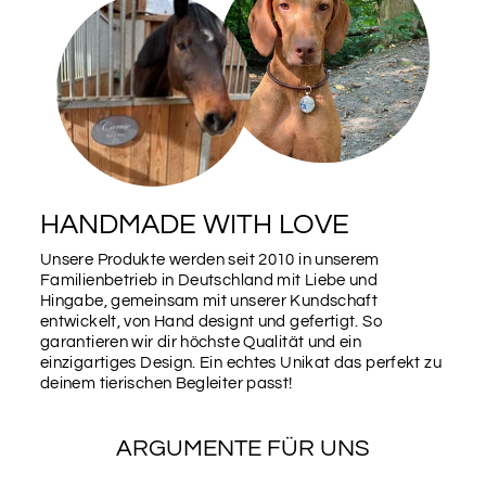
DUNKELBLAU
DUNKELGRÜN
DUNKELROT
GELB
GRAU
HELLBLAU
HANDMADE WITH LOVE
Unsere Produkte werden seit 2010 in unserem
Familienbetrieb in Deutschland mit Liebe und
HELLGRÜN
LILA
Hingabe, gemeinsam mit unserer Kundschaft
entwickelt, von Hand designt und gefertigt. So
garantieren wir dir höchste Qualität und ein
einzigartiges Design. Ein echtes Unikat das perfekt zu
ORANGE
PINK
deinem tierischen Begleiter passt!
ARGUMENTE FÜR UNS
ROSA
ROT