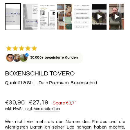
30.000+ begeisterte Kunden
BOXENSCHILD TOVERO
Qualität & Stil – Dein Premium-Boxenschild
Normaler
Sonderpreis
€30,90
€27,19
Spare €3,71
Preis
inkl. MwSt. zzgl.
Versandkosten
Wer nicht viel mehr als den Namen des Pferdes und die
wichtigsten Daten an seiner Box hängen haben möchte,