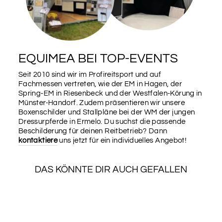
18
SCHRIFTART
EQUIMEA BEI TOP-EVENTS
19
Seit 2010 sind wir im Profireitsport und auf
Fachmessen vertreten, wie der EM in Hagen, der
Spring-EM in Riesenbeck und der Westfalen-Körung in
SCHRIFTART
Münster-Handorf. Zudem präsentieren wir unsere
20
Boxenschilder und Stallpläne bei der WM der jungen
Dressurpferde in Ermelo. Du suchst die passende
Beschilderung für deinen Reitbetrieb? Dann
kontaktiere
uns jetzt für ein individuelles Angebot!
SCHRIFTART
21
DAS KÖNNTE DIR AUCH GEFALLEN
Daten des Pferdes
SALE
Bitte trage hier die gewünschten Daten des Pferdes
ein. Wenn du die deutsche Lebensnummer (z.B.