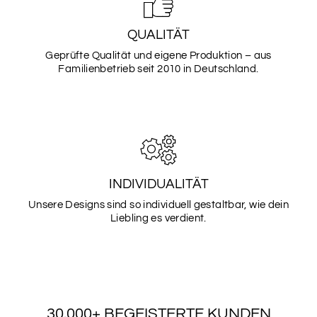
SCHRIFTART
1
QUALITÄT
Geprüfte Qualität und eigene Produktion – aus
Familienbetrieb seit 2010 in Deutschland.
SCHRIFTART
2
SCHRIFTART
3
INDIVIDUALITÄT
Unsere Designs sind so individuell gestaltbar, wie dein
Liebling es verdient.
SCHRIFTART
4
SCHRIFTART
5
30.000+ BEGEISTERTE KUNDEN