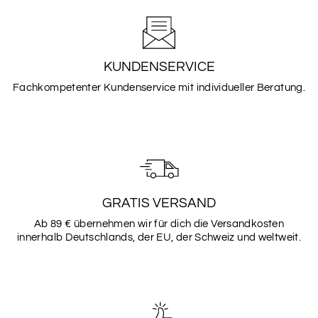
SALBEI
TEAL
KUNDENSERVICE
Fachkompetenter Kundenservice mit individueller Beratung.
BEERE
BURGUNDER
WUNSCHFARBE
Schriftarten
GRATIS VERSAND
Bitte wähle hier deine gewünschte Schriftart aus (bis
Ab 89 € übernehmen wir für dich die Versandkosten
zu 2)
innerhalb Deutschlands, der EU, der Schweiz und weltweit.
Schriftarten