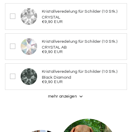
Farbe des gebürsteten Aluminiums
Kristallveredelung für Schilder (10 Stk.)
CRYSTAL
€9,90 EUR
GOLD
SILBER
Kristallveredelung für Schilder (10 Stk.)
CRYSTAL AB
Schriftfarbe
€9,90 EUR
Bitte wähle hier die Schriftfarbe aus
Schriftfarbe
Kristallveredelung für Schilder (10 Stk.)
Black Diamond
€9,90 EUR
SCHWARZ
BLAUGRAU
mehr anzeigen
BLAUGRÜN
BRAUN