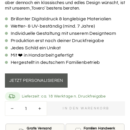
aber dennoch ein klassisches und edles Design wünscht, ist
mit unserem ‚Tovero‘ bestens beraten.
Brillanter Digitaldruck & langlebige Materialien
Wetter- & UV-beständig (mind. 7 Jahre)
Individuelle Gestaltung mit unserem Designteam
Produktion erst nach deiner Druckfreigabe
Jedes Schild ein Unikat
Mit ❤️ in Handarbeit gefertigt
Hergestellt in deutschem Familienbetrieb
JETZT PERSONALISIEREN
Lieferzeit: ca. 18 Werktage n. Druckfreigabe
easy bestellen
IN DEN WARENKORB
−
+
Du möchtest dich von uns in Bezug auf Farbe, Schrift
und Gestaltung überraschen lassen? Überspringe die
Felder „Farbvarianten“ und „Schriftarten“ und fahre
Gratis Versand
Familien Handwerk