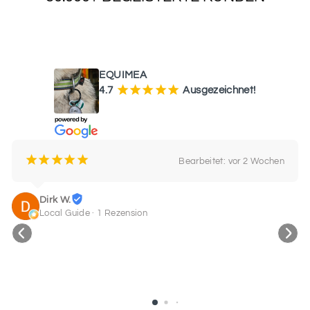
WAS UNSERE KUNDEN SAGEN
SCHRIFTART
6
EQUIMEA
¡
¡
¡
¡
¡
4.7
Ausgezeichnet!
SCHRIFTART
7
¡
¡
¡
¡
¡
Bearbeitet: vor 2 Wochen
Dirk W.
SCHRIFTART
8
Local Guide · 1 Rezension
SCHRIFTART
9