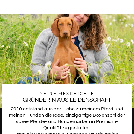
SCHRIFTART
10
SCHRIFTART
11
SCHRIFTART
12
MEINE GESCHICHTE
GRÜNDERIN AUS LEIDENSCHAFT
2010 entstand aus der Liebe zu meinem Pferd und
SCHRIFTART
13
meinen Hunden die Idee, einzigartige Boxenschilder
sowie Pferde- und Hundemarken in Premium-
Qualität zu gestalten.
Was als Herzensprojekt begann, wurde meine