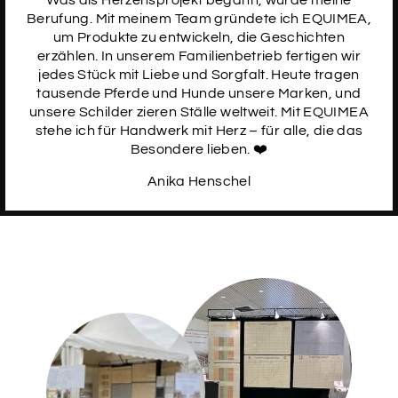
Berufung. Mit meinem Team gründete ich EQUIMEA,
SCHRIFTART
14
um Produkte zu entwickeln, die Geschichten
erzählen. In unserem Familienbetrieb fertigen wir
jedes Stück mit Liebe und Sorgfalt. Heute tragen
tausende Pferde und Hunde unsere Marken, und
unsere Schilder zieren Ställe weltweit. Mit EQUIMEA
SCHRIFTART
15
stehe ich für Handwerk mit Herz – für alle, die das
Besondere lieben. ❤️
Anika Henschel
SCHRIFTART
16
SCHRIFTART
17
SCHRIFTART