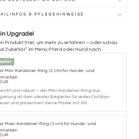
TAILINFOS & PFLEGEHINWEISE
ckseite
ein Upgrade!
ückseite deiner Marke personalisieren. Füge deine
nen Produkttitel, um mehr zu erfahren – oder schau
se, einen Hinweis (z. B. „Ich bin gechipt“), deine
ezielle medizinische Infos (z. B. „Diabetiker“,
nd Zubehör“ im Menü Pferd oder Hund nach.
estimmte Medikamente“) hinzu. Wenn du die Rückseite
n möchtest, kannst du dieses Feld einfach
seller
r Mini-Karabiner-Ring (2 cm) für Hunde- und
emarken
ückseite
 EUR
 leicht und robust – der Mini-Karabiner-Ring aus
gierung ist dein idealer Begleiter für jedes Outdoor-
uer und präsentiert deine Marke mit Stil.
chen
or Maxi-Karabiner-Ring (3 cm) für Hunde- und
iftart aus.
emarken
 EUR