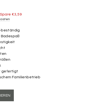
s
Spare €3,59
kosten
-beständig
n Badespaß
estigkeit
cht
nten
Größen
k
t gefertigt
tschem Familienbetrieb
IEREN