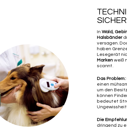
Wähle jetzt deine B
unsere Outdoor Mini
TECHNI
Seiden-Quasten – od
Outdoor-Karabiner-R
SICHER
Befestigung
In
Wald, Gebi
Halsbänder
du
versagen. Do
haben Grenz
Lesegerät ni
Marken
weiß n
scannt.
Das Problem:
SCHLÜSSEL
RUND
einen mühsa
25MM
um den Besitz
können Finde
bedeutet Stre
Wichtig:
Bitte überp
Ungewissheit 
ihre Richtigkeit, da
weiteren Rückfragen
etwaige Fehler in d
Die Empfehlu
übernehmen.
dringend zu e