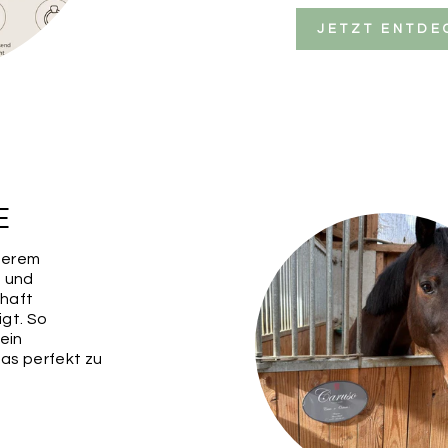
JETZT ENTDE
E
serem
e und
haft
igt. So
 ein
das perfekt zu