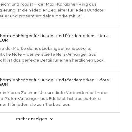
 leicht und robust – der Maxi-Karabiner-Ring aus
gierung ist dein idealer Begleiter für jedes Outdoor-
uer und präsentiert deine Marke mit Stil.
TART1
SCHRIFTART2
Charm-Anhänger für Hunde- und Pferdemarken - Herz -
 EUR
he der Marke deines Lieblings eine liebevolle,
TART3
SCHRIFTART4
nliche Note – der verspielte Herz-Anhänger aus
ahl ist das perfekte Detail für einen herzlichen Look.
Charm-Anhänger für Hunde- und Pferdemarken - Pfote -
TART5
SCHRIFTART6
 EUR
ein klares Zeichen für eure tiefe Verbundenheit – der
se Pfoten-Anhänger aus Edelstahl ist das perfekte
ent für jeden stolzen Tierbesitzer.
TART7
SCHRIFTART8
mehr anzeigen