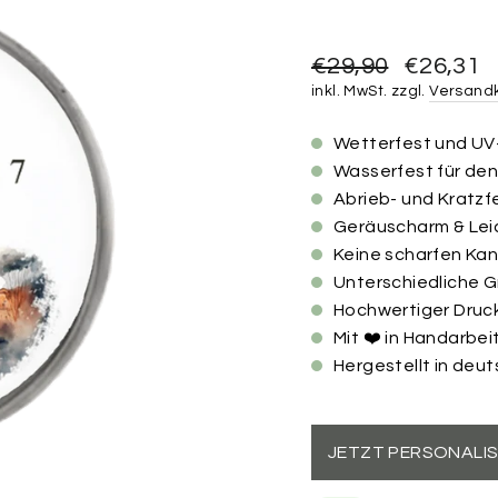
Normaler
Sonderprei
€29,90
€26,31
Preis
inkl. MwSt. zzgl.
Versand
Wetterfest und UV
Wasserfest für de
Abrieb- und Kratzf
Geräuscharm & Lei
Keine scharfen Ka
Unterschiedliche 
Hochwertiger Druc
Mit ❤️ in Handarbei
Hergestellt in deu
JETZT PERSONALIS