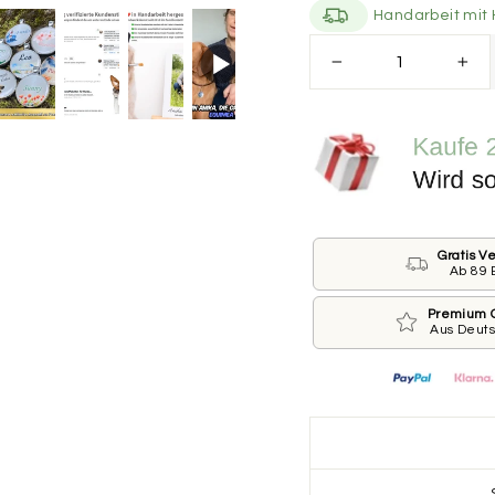
Handarbeit mit 
Größe der Marke
−
+
Bitte wähle die Größ
.
*
KLEIN ⌀ 25 M
GROSS ⌀ 30 MM
Gratis V
Ab 89 
Beschriftung der Vo
Wie ist der Name De
Premium Q
Aus Deut
die Marke drucken?
Dann lass das jeweili
Name des Hundes
Telefonnummer