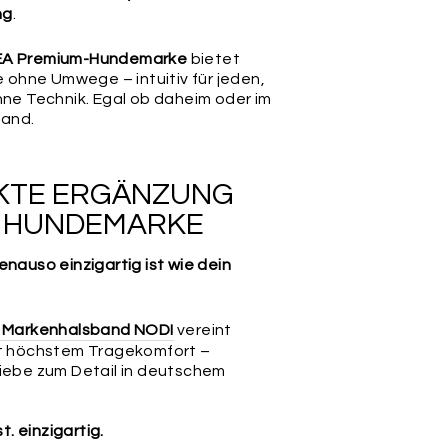
ng
.
A Premium-Hundemarke
bietet
fe ohne Umwege – intuitiv für jeden,
hne Technik. Egal ob daheim oder im
land.
EKTE ERGÄNZUNG
R HUNDEMARKE
enauso einzigartig ist wie dein
s Markenhalsband NODI
vereint
it höchstem Tragekomfort –
Liebe zum Detail in deutschem
st. einzigartig.