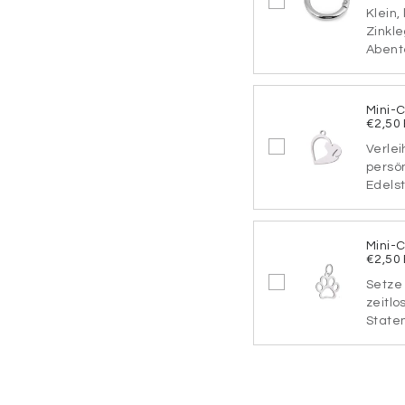
Schriftart
Klein,
Zinkle
Abente
SCHRIF
Mini-
€2,50
Verlei
SCHRIF
persö
Edelst
Mini-
SCHRIF
€2,50
Setze 
zeitlo
Statem
SCHRIF
Befestigung