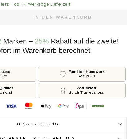
Herz – ca. 14 Werktage Lieferzeit
IN DEN WARENKORB
e der Marke.
M FÜR KLEINE HUNDE
 FÜR GROSSE HUNDE
ersand
Familien Handwerk
Euro
Seit 2010
rderseite
ines Hundes und welche Telefonnummer sollen wir auf
ualität
Zertifiziert
schland
durch Trustedshops
 Du möchtest keinen Namen oder keine Nummer?
ge Feld leer.
BESCHREIBUNG
SO BESTELLST DU BEI UNS