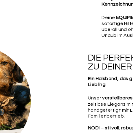
Kennzeichnu
Deine
EQUIME
sofortige Hil
überall und o
Urlaub im Aus
DIE PERF
ZU DEINE
Ein Halsband, das g
Liebling.
Unser
verstellbare
zeitlose Eleganz m
handgefertigt mit 
Familienbetrieb.
NODI – stilvoll. robu