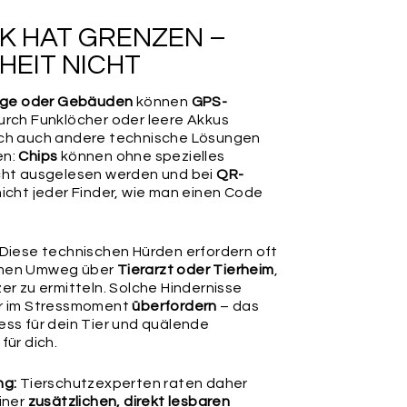
efestigungsmöglichkeit. Tipp: Entdecke weiter unten
- oder Maxi-Karabiner-Ringe sowie edle Mini-Charms &
K HAT GRENZEN –
er unser verstellbares Markenhalsband NODI inkl.
ing als Upgrade.
HEIT NICHT
rge oder Gebäuden
können
GPS-
rch Funklöcher oder leere Akkus
ch auch andere technische Lösungen
en:
Chips
können ohne spezielles
cht ausgelesen werden und bei
QR-
icht jeder Finder, wie man einen Code
Diese technischen Hürden erfordern oft
RING
LEDERBÄNDCHEN
(LAUTLOS)
men Umweg über
Tierarzt oder Tierheim
,
er zu ermitteln. Solche Hindernisse
r im Stressmoment
überfordern
– das
ss für dein Tier und quälende
rüfe nochmals alle Angaben in diesem Formular auf
für dich.
 wir diese 1:1 für die Produktion übernehmen und keine
, Prüfungen oder Korrekturen vornehmen können. Für
einen Angaben können wir leider keine Haftung
ng:
Tierschutzexperten raten daher
iner
zusätzlichen, direkt lesbaren