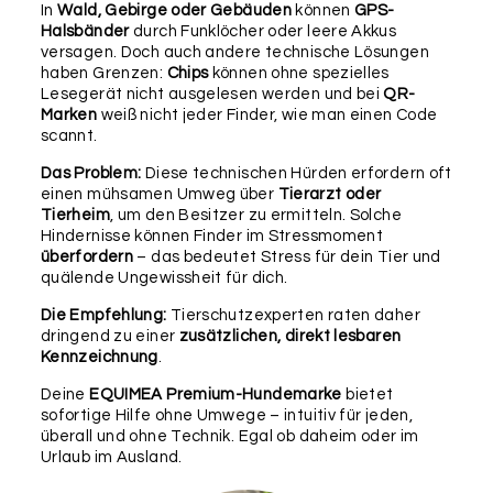
In
Wald, Gebirge oder Gebäuden
können
GPS-
als Upgrade.
Halsbänder
durch Funklöcher oder leere Akkus
versagen. Doch auch andere technische Lösungen
Befestigung
haben Grenzen:
Chips
können ohne spezielles
Lesegerät nicht ausgelesen werden und bei
QR-
Marken
weiß nicht jeder Finder, wie man einen Code
scannt.
Das Problem:
Diese technischen Hürden erfordern oft
einen mühsamen Umweg über
Tierarzt oder
Tierheim
, um den Besitzer zu ermitteln. Solche
Hindernisse können Finder im Stressmoment
überfordern
– das bedeutet Stress für dein Tier und
SCHLÜSSELRING
LEDERBÄNDCHEN
RUND
(LAUTLOS)
quälende Ungewissheit für dich.
25MM
Die Empfehlung:
Tierschutzexperten raten daher
dringend zu einer
zusätzlichen, direkt lesbaren
Wichtig:
Bitte überprüfe nochmals alle Angaben in
Kennzeichnung
.
diesem Formular auf ihre Richtigkeit, da wir diese 1:1
für die Produktion übernehmen und keine weiteren
Deine
EQUIMEA Premium-Hundemarke
bietet
Rückfragen, Prüfungen oder Korrekturen
sofortige Hilfe ohne Umwege – intuitiv für jeden,
vornehmen können. Für etwaige Fehler in deinen
überall und ohne Technik. Egal ob daheim oder im
Angaben können wir leider keine Haftung
Urlaub im Ausland.
übernehmen.