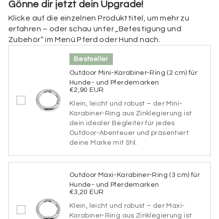
Gönne dir jetzt dein Upgrade!
Klicke auf die einzelnen Produkttitel, um mehr zu
Beschriftung der Rückseite
erfahren – oder schau unter „Befestigung und
Zubehör“ im Menü Pferd oder Hund nach.
Hier kannst du die Rückseite deiner Marke
personalisieren. Füge deine Telefonnummer,
Bestseller
Adresse, einen Hinweis (z. B. „Ich bin gechipt“), deine
Tasso-Nummer oder spezielle medizinische Infos (z.
Outdoor Mini-Karabiner-Ring (2 cm) für
B. „Diabetiker“, „allergisch gegen bestimmte
Hunde- und Pferdemarken
Medikamente“) hinzu. Wenn du die Rückseite nicht
€2,90 EUR
personalisieren möchtest, kannst du dieses Feld
Klein, leicht und robust – der Mini-
einfach überspringen.
Karabiner-Ring aus Zinklegierung ist
dein idealer Begleiter für jedes
Beschriftung der Rückseite
Outdoor-Abenteuer und präsentiert
deine Marke mit Stil.
65 verbleibende Zeichen
Outdoor Maxi-Karabiner-Ring (3 cm) für
Hunde- und Pferdemarken
Schriftart
€3,20 EUR
Klein, leicht und robust – der Maxi-
Bitte wähle eine Schriftart aus.
Karabiner-Ring aus Zinklegierung ist