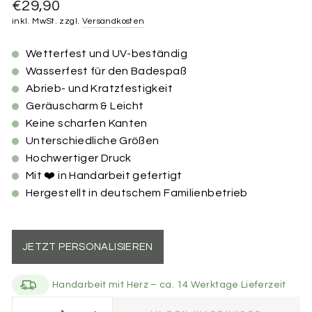
Normaler
€29,90
Preis
inkl. MwSt. zzgl.
Versandkosten
Wetterfest und UV-beständig
Wasserfest für den Badespaß
Abrieb- und Kratzfestigkeit
Geräuscharm & Leicht
Keine scharfen Kanten
Unterschiedliche Größen
Hochwertiger Druck
Mit ❤️ in Handarbeit gefertigt
Hergestellt in deutschem Familienbetrieb
JETZT PERSONALISIEREN
Handarbeit mit Herz – ca. 14 Werktage Lieferzeit
Größe der Marke