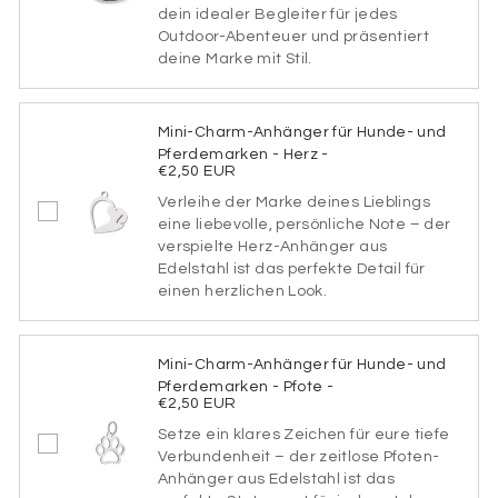
dein idealer Begleiter für jedes
Schriftart
Outdoor-Abenteuer und präsentiert
deine Marke mit Stil.
SCHRIFTART1
Mini-Charm-Anhänger für Hunde- und
Pferdemarken - Herz -
€2,50 EUR
Verleihe der Marke deines Lieblings
SCHRIFTART2
eine liebevolle, persönliche Note – der
verspielte Herz-Anhänger aus
Edelstahl ist das perfekte Detail für
einen herzlichen Look.
SCHRIFTART3
Mini-Charm-Anhänger für Hunde- und
Pferdemarken - Pfote -
€2,50 EUR
SCHRIFTART4
Setze ein klares Zeichen für eure tiefe
Verbundenheit – der zeitlose Pfoten-
Anhänger aus Edelstahl ist das