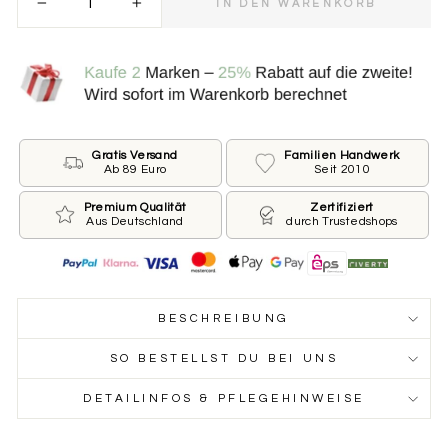
IN DEN WARENKORB
−
+
Bitte wähle die Größe der Marke.
.
*
KLEIN ⌀ 25 MM FÜR KLEINE HUNDE
GROSS ⌀ 30 MM FÜR GROSSE HUNDE
Gratis Versand
Familien Handwerk
Ab 89 Euro
Seit 2010
Beschriftung der Vorderseite
Premium Qualität
Zertifiziert
Aus Deutschland
durch Trustedshops
Wie ist der Name Deines Hundes und welche
Telefonnummer sollen wir auf die Marke drucken?
Du möchtest keinen Namen oder keine Nummer?
Dann lass das jeweilige Feld leer.
BESCHREIBUNG
Name des Hundes
SO BESTELLST DU BEI UNS
DETAILINFOS & PFLEGEHINWEISE
Telefonnummer