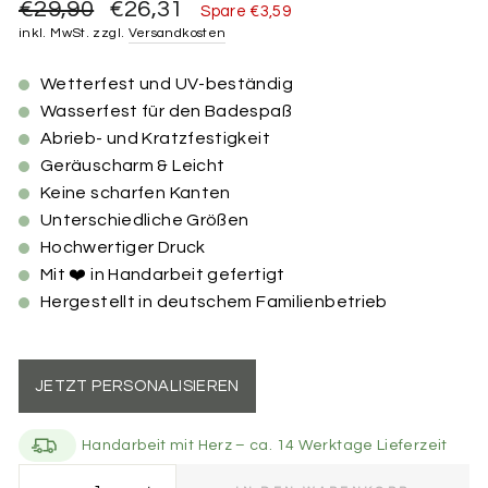
Normaler
Sonderpreis
€29,90
€26,31
Spare €3,59
Preis
inkl. MwSt. zzgl.
Versandkosten
Wetterfest und UV-beständig
Wasserfest für den Badespaß
Abrieb- und Kratzfestigkeit
Geräuscharm & Leicht
Keine scharfen Kanten
Unterschiedliche Größen
Hochwertiger Druck
Mit ❤️ in Handarbeit gefertigt
Hergestellt in deutschem Familienbetrieb
JETZT PERSONALISIEREN
Handarbeit mit Herz – ca. 14 Werktage Lieferzeit
Größe der Marke