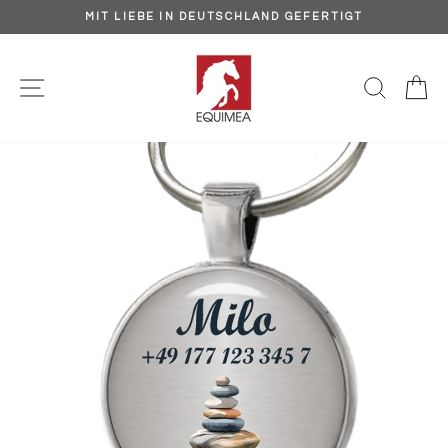
Direkt
MIT LIEBE IN DEUTSCHLAND GEFERTIGT
zum
Pause
Inhalt
Diashow
SEITENNAVIGATION
SUCH
E