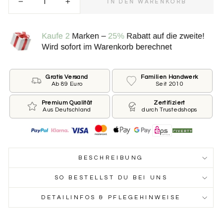
IN DEN WARENKORB
−
+
Bitte wähle die Größe der Marke.
.
*
KLEIN ⌀ 25 MM FÜR KLEINE HUNDE
GROSS ⌀ 30 MM FÜR GROSSE HUNDE
Gratis Versand
Familien Handwerk
Ab 89 Euro
Seit 2010
Beschriftung der Vorderseite
Premium Qualität
Zertifiziert
Aus Deutschland
durch Trustedshops
Wie ist der Name Deines Hundes und welche
Telefonnummer sollen wir auf die Marke drucken?
Du möchtest keinen Namen oder keine Nummer?
Dann lass das jeweilige Feld leer.
BESCHREIBUNG
Name des Hundes
SO BESTELLST DU BEI UNS
DETAILINFOS & PFLEGEHINWEISE
Telefonnummer