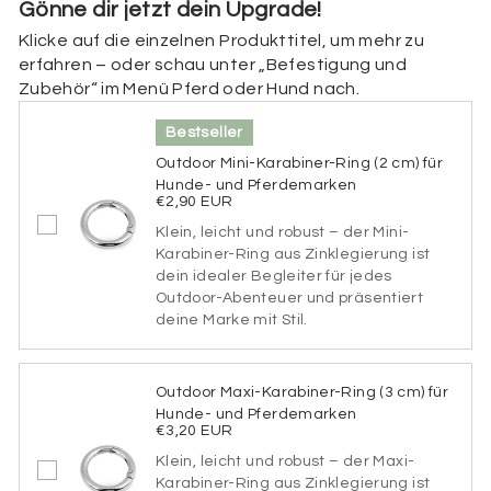
Gönne dir jetzt dein Upgrade!
Klicke auf die einzelnen Produkttitel, um mehr zu
Beschriftung der Rückseite
erfahren – oder schau unter „Befestigung und
Zubehör“ im Menü Pferd oder Hund nach.
Hier kannst du die Rückseite deiner Marke
personalisieren. Füge deine Telefonnummer,
Bestseller
Adresse, einen Hinweis (z. B. „Ich bin gechipt“), deine
Tasso-Nummer oder spezielle medizinische Infos (z.
Outdoor Mini-Karabiner-Ring (2 cm) für
B. „Diabetiker“, „allergisch gegen bestimmte
Hunde- und Pferdemarken
Medikamente“) hinzu. Wenn du die Rückseite nicht
€2,90 EUR
personalisieren möchtest, kannst du dieses Feld
Klein, leicht und robust – der Mini-
einfach überspringen.
Karabiner-Ring aus Zinklegierung ist
dein idealer Begleiter für jedes
Beschriftung der Rückseite
Outdoor-Abenteuer und präsentiert
deine Marke mit Stil.
65 verbleibende Zeichen
Outdoor Maxi-Karabiner-Ring (3 cm) für
Hunde- und Pferdemarken
Schriftart
€3,20 EUR
Klein, leicht und robust – der Maxi-
Bitte wähle eine Schriftart aus.
Karabiner-Ring aus Zinklegierung ist