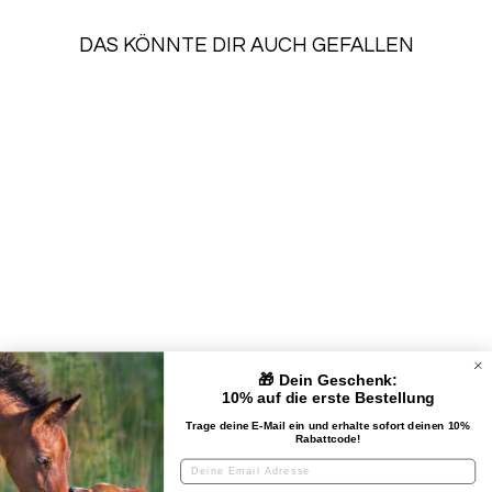
DAS KÖNNTE DIR AUCH GEFALLEN
SALE
HUNDEMARKE
BALANCE
Normaler
Sonderpreis
€29,90
€26,31
Preis
Spare €3,59
🎁 Dein Geschenk:
UNTERNEHMEN
10% auf die erste Bestellung
Trage deine E-Mail ein und erhalte sofort deinen 10%
Rabattcode!
KUNDENSERVICE