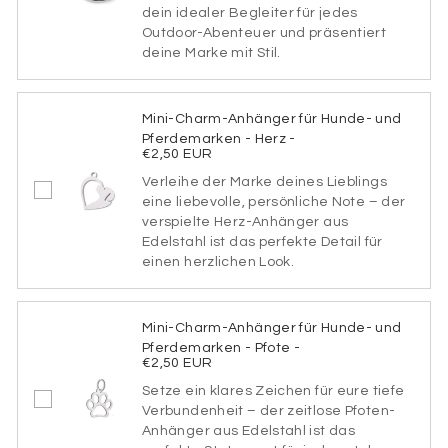
dein idealer Begleiter für jedes
Schriftart
Outdoor-Abenteuer und präsentiert
deine Marke mit Stil.
SCHRIFTART1
Mini-Charm-Anhänger für Hunde- und
Pferdemarken - Herz -
€2,50 EUR
Verleihe der Marke deines Lieblings
SCHRIFTART2
eine liebevolle, persönliche Note – der
verspielte Herz-Anhänger aus
Edelstahl ist das perfekte Detail für
einen herzlichen Look.
SCHRIFTART3
Mini-Charm-Anhänger für Hunde- und
Pferdemarken - Pfote -
€2,50 EUR
SCHRIFTART4
Setze ein klares Zeichen für eure tiefe
Verbundenheit – der zeitlose Pfoten-
Anhänger aus Edelstahl ist das