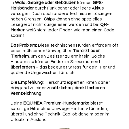
In
Wald, Gebirge oder Gebäuden
können
GPS-
als Upgrade.
Halsbänder
durch Funklöcher oder leere Akkus
versagen. Doch auch andere technische Lösungen
Befestigung
haben Grenzen:
Chips
können ohne spezielles
Lesegerät nicht ausgelesen werden und bei
QR-
Marken
weiß nicht jeder Finder, wie man einen Code
scannt.
Das Problem:
Diese technischen Hürden erfordern oft
einen mühsamen Umweg über
Tierarzt oder
Tierheim
, um den Besitzer zu ermitteln. Solche
Hindernisse können Finder im Stressmoment
überfordern
– das bedeutet Stress für dein Tier und
SCHLÜSSELRING
LEDERBÄNDCHEN
RUND
(LAUTLOS)
quälende Ungewissheit für dich.
25MM
Die Empfehlung:
Tierschutzexperten raten daher
dringend zu einer
zusätzlichen, direkt lesbaren
Wichtig:
Bitte überprüfe nochmals alle Angaben in
Kennzeichnung
.
diesem Formular auf ihre Richtigkeit, da wir diese 1:1
für die Produktion übernehmen und keine weiteren
Deine
EQUIMEA Premium-Hundemarke
bietet
Rückfragen, Prüfungen oder Korrekturen
sofortige Hilfe ohne Umwege – intuitiv für jeden,
vornehmen können. Für etwaige Fehler in deinen
überall und ohne Technik. Egal ob daheim oder im
Angaben können wir leider keine Haftung
Urlaub im Ausland.
übernehmen.