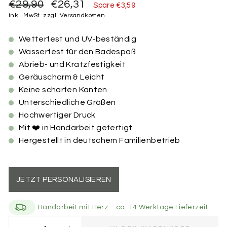
Normaler
Sonderpreis
€29,90
€26,31
Spare €3,59
Preis
inkl. MwSt. zzgl.
Versandkosten
Wetterfest und UV-beständig
Wasserfest für den Badespaß
Abrieb- und Kratzfestigkeit
Geräuscharm & Leicht
Keine scharfen Kanten
Unterschiedliche Größen
Hochwertiger Druck
Mit ❤️ in Handarbeit gefertigt
Hergestellt in deutschem Familienbetrieb
JETZT PERSONALISIEREN
Handarbeit mit Herz – ca. 14 Werktage Lieferzeit
Größe der Marke