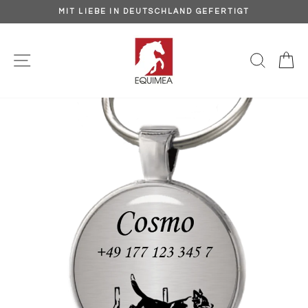
Direkt
MIT LIEBE IN DEUTSCHLAND GEFERTIGT
zum
Pause
Inhalt
Diashow
SEITENNAVIGATION
SUCH
E