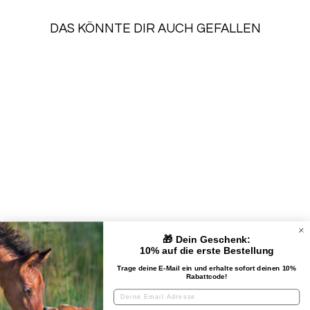
DAS KÖNNTE DIR AUCH GEFALLEN
SALE
HUNDEMARKE
AGILITY
Normaler
Sonderpreis
€29,90
€26,31
Preis
Spare €3,59
🎁 Dein Geschenk:
UNTERNEHMEN
10% auf die erste Bestellung
Trage deine E-Mail ein und erhalte sofort deinen 10%
Rabattcode!
KUNDENSERVICE