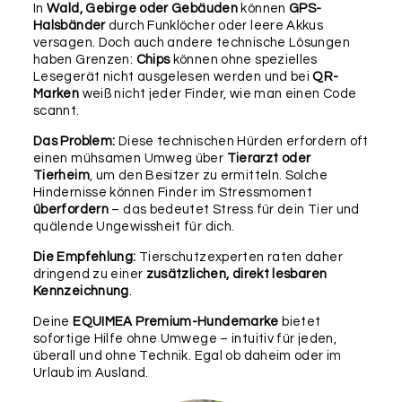
In
Wald, Gebirge oder Gebäuden
können
GPS-
als Upgrade.
Halsbänder
durch Funklöcher oder leere Akkus
versagen. Doch auch andere technische Lösungen
Befestigung
haben Grenzen:
Chips
können ohne spezielles
Lesegerät nicht ausgelesen werden und bei
QR-
Marken
weiß nicht jeder Finder, wie man einen Code
scannt.
Das Problem:
Diese technischen Hürden erfordern oft
einen mühsamen Umweg über
Tierarzt oder
Tierheim
, um den Besitzer zu ermitteln. Solche
Hindernisse können Finder im Stressmoment
überfordern
– das bedeutet Stress für dein Tier und
SCHLÜSSELRING
LEDERBÄNDCHEN
RUND
(LAUTLOS)
quälende Ungewissheit für dich.
25MM
Die Empfehlung:
Tierschutzexperten raten daher
dringend zu einer
zusätzlichen, direkt lesbaren
Wichtig:
Bitte überprüfe nochmals alle Angaben in
Kennzeichnung
.
diesem Formular auf ihre Richtigkeit, da wir diese 1:1
für die Produktion übernehmen und keine weiteren
Deine
EQUIMEA Premium-Hundemarke
bietet
Rückfragen, Prüfungen oder Korrekturen
sofortige Hilfe ohne Umwege – intuitiv für jeden,
vornehmen können. Für etwaige Fehler in deinen
überall und ohne Technik. Egal ob daheim oder im
Angaben können wir leider keine Haftung
Urlaub im Ausland.
übernehmen.