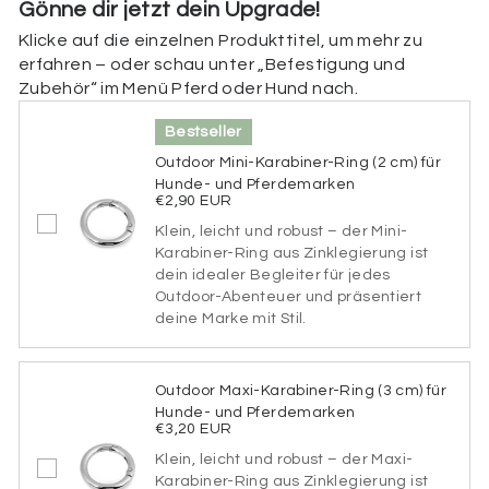
Gönne dir jetzt dein Upgrade!
Klicke auf die einzelnen Produkttitel, um mehr zu
Beschriftung der Rückseite
erfahren – oder schau unter „Befestigung und
Zubehör“ im Menü Pferd oder Hund nach.
Hier kannst du die Rückseite deiner Marke
personalisieren. Füge deine Telefonnummer,
Bestseller
Adresse, einen Hinweis (z. B. „Ich bin gechipt“), deine
Tasso-Nummer oder spezielle medizinische Infos (z.
Outdoor Mini-Karabiner-Ring (2 cm) für
B. „Diabetiker“, „allergisch gegen bestimmte
Hunde- und Pferdemarken
Medikamente“) hinzu. Wenn du die Rückseite nicht
€2,90 EUR
personalisieren möchtest, kannst du dieses Feld
Klein, leicht und robust – der Mini-
einfach überspringen.
Karabiner-Ring aus Zinklegierung ist
dein idealer Begleiter für jedes
Beschriftung der Rückseite
Outdoor-Abenteuer und präsentiert
deine Marke mit Stil.
65 verbleibende Zeichen
Outdoor Maxi-Karabiner-Ring (3 cm) für
Hunde- und Pferdemarken
Schriftart
€3,20 EUR
Klein, leicht und robust – der Maxi-
Bitte wähle eine Schriftart aus.
Karabiner-Ring aus Zinklegierung ist