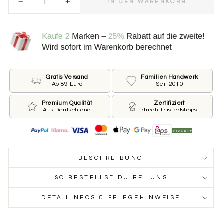
IN DEN WARENKORB
−
+
Bitte wähle die Größe der Marke.
.
*
KLEIN ⌀ 25 MM FÜR KLEINE HUNDE
GROSS ⌀ 30 MM FÜR GROSSE HUNDE
Gratis Versand
Familien Handwerk
Ab 89 Euro
Seit 2010
Beschriftung der Vorderseite
Premium Qualität
Zertifiziert
Aus Deutschland
durch Trustedshops
Wie ist der Name Deines Hundes und welche
Telefonnummer sollen wir auf die Marke drucken?
Du möchtest keinen Namen oder keine Nummer?
Dann lass das jeweilige Feld leer.
BESCHREIBUNG
Name des Hundes
SO BESTELLST DU BEI UNS
DETAILINFOS & PFLEGEHINWEISE
Telefonnummer