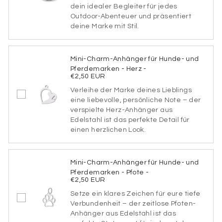
dein idealer Begleiter für jedes
Schriftart
Outdoor-Abenteuer und präsentiert
deine Marke mit Stil.
SCHRIFTART1
Mini-Charm-Anhänger für Hunde- und
Pferdemarken - Herz -
€2,50 EUR
Verleihe der Marke deines Lieblings
SCHRIFTART2
eine liebevolle, persönliche Note – der
verspielte Herz-Anhänger aus
Edelstahl ist das perfekte Detail für
einen herzlichen Look.
SCHRIFTART3
Mini-Charm-Anhänger für Hunde- und
Pferdemarken - Pfote -
€2,50 EUR
SCHRIFTART4
Setze ein klares Zeichen für eure tiefe
Verbundenheit – der zeitlose Pfoten-
Anhänger aus Edelstahl ist das