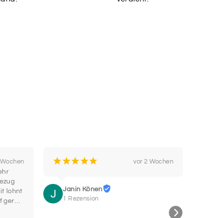
¡
¡
¡
¡
¡
¡
2 Wochen
vor 2 Wochen
hr 
Bin b
ezug 
Super
Janin Könen
t lohnt 
wohe
1 Rezension
f gerne 
Hals