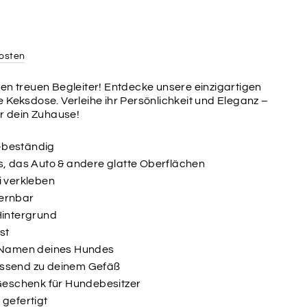
osten
en treuen Begleiter! Entdecke unsere einzigartigen
 Keksdose. Verleihe ihr Persönlichkeit und Eleganz –
ür dein Zuhause!
-beständig
s, das Auto & andere glatte Oberflächen
i verkleben
fernbar
Hintergrund
st
m Namen deines Hundes
assend zu deinem Gefäß
 Geschenk für Hundebesitzer
 gefertigt