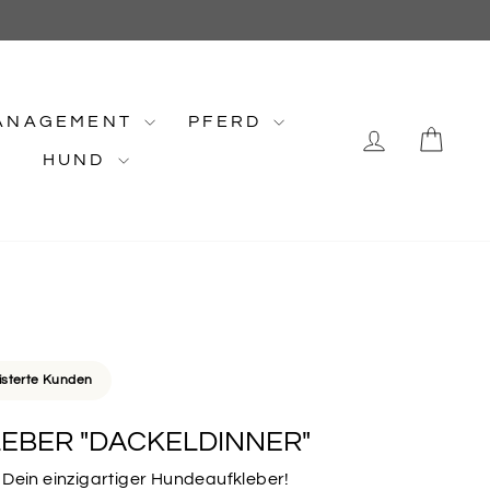
ANAGEMENT
PFERD
EINLOG
EI
HUND
isterte Kunden
EBER "DACKELDINNER"
 Dein einzigartiger Hundeaufkleber!