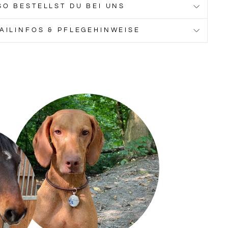
SO BESTELLST DU BEI UNS
GELB
HELLORANGE
ORANGE
AILINFOS & PFLEGEHINWEISE
GENTA
HELLBLAU
WASSERBLAU