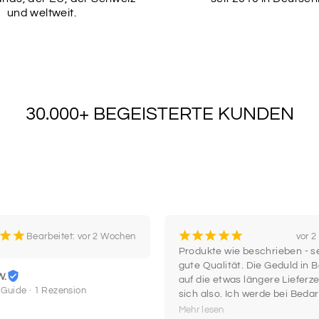
und weltweit.
30.000+ BEGEISTERTE KUNDEN
¡
¡
¡
¡
¡
¡
¡
Bearbeitet: vor 2 Wochen
vor 
Produkte wie beschrieben - se
gute Qualität. Die Geduld in B
W.
auf die etwas längere Lieferzei
 Guide · 1 Rezension
sich also. Ich werde bei Bedar
wieder hier einkaufen.
Mehr lesen