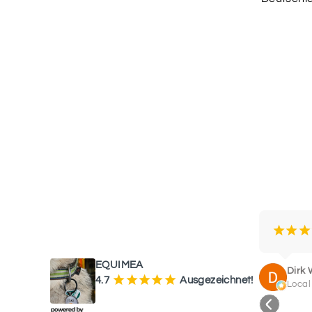
WAS UNSERE KUNDEN SAGEN
¡
¡
¡
EQUIMEA
Dirk 
¡
¡
¡
¡
¡
4.7
Ausgezeichnet!
Local