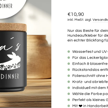
Normaler
€10,90
Preis
inkl. MwSt. zzgl.
Versandk
Nur das Beste für dein
Hundeaufkleber für die
ein echter Blickfang f
Wasserfest und UV
Für das Leckerligla
Einfach & blasenfre
Rückstandslos ent
Folienschnitt ohne 
Kratz- und abriebfe
Individuell mit de
Wähle die Farbe p
Perfekt als kleines
Mit ❤️ in Handarbeit