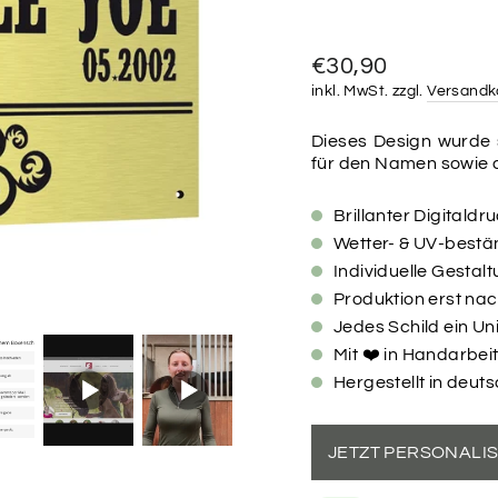
Normaler
€30,90
Preis
inkl. MwSt. zzgl.
Versandk
Dieses Design wurde s
für den Namen sowie
Brillanter Digitaldr
Wetter- & UV-bestän
Individuelle Gesta
Produktion erst na
Jedes Schild ein Un
Mit ❤️ in Handarbeit
Hergestellt in deut
JETZT PERSONALI