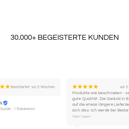
SCHRIF
7
30.000+ BEGEISTERTE KUNDEN
SCHRIF
9
SCHRIF
11
¡
¡
¡
¡
¡
¡
¡
Bearbeitet: vor 2 Wochen
vor 
Produkte wie beschrieben - se
SCHRIF
gute Qualität. Die Geduld in B
13
W.
auf die etwas längere Lieferzei
 Guide · 1 Rezension
sich also. Ich werde bei Bedar
wieder hier einkaufen.
Mehr lesen
SCHRIF