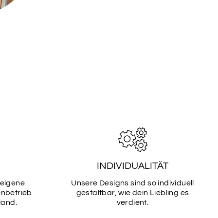
e gewünschte Schriftart aus (bis zu 2)
TART
SCHRIFTART
2
TART
SCHRIFTART
4
INDIVIDUALITÄT
TART
SCHRIFTART
 eigene
Unsere Designs sind so individuell
6
enbetrieb
gestaltbar, wie dein Liebling es
land.
verdient.