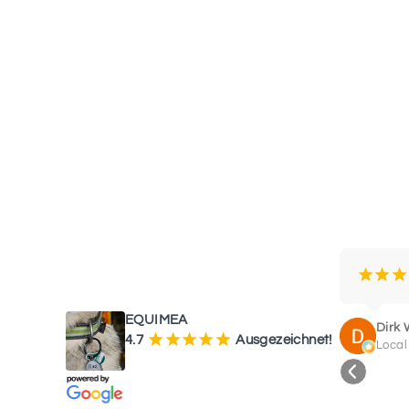
WAS UNSERE KUNDEN SAGEN
¡
¡
¡
EQUIMEA
Dirk 
¡
¡
¡
¡
¡
4.7
Ausgezeichnet!
Local