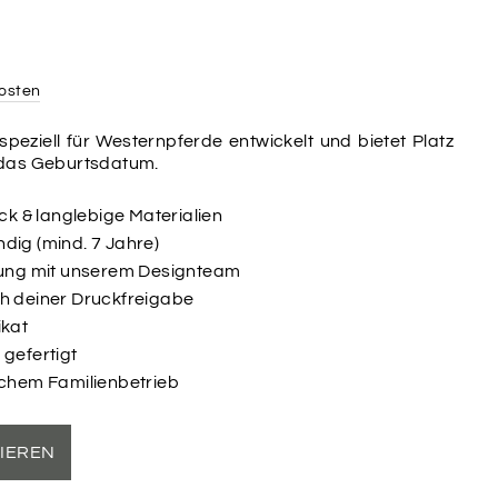
osten
peziell für Westernpferde entwickelt und bietet Platz
 das Geburtsdatum.
uck & langlebige Materialien
dig (mind. 7 Jahre)
ltung mit unserem Designteam
ch deiner Druckfreigabe
ikat
 gefertigt
schem Familienbetrieb
SIEREN