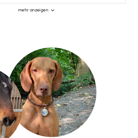
mehr anzeigen
GELB
GRAU
HELLGRÜN
LILA
PINK
ROSA
SALBEI
TEAL
BURGUNDER
WUNSCHFARBE