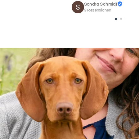
15
Sandra Schmidt
9 Rezensionen
SCHRIF
17
SCHRIF
19
SCHRIF
21
Daten des Pferdes
Bitte trage hier die
deutsche Lebensnumme