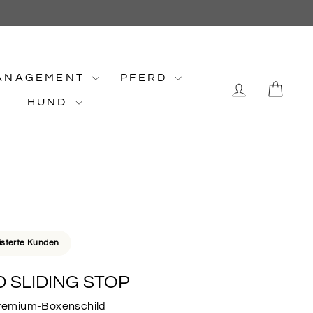
ANAGEMENT
PFERD
EINLOG
EI
HUND
isterte Kunden
 SLIDING STOP
 Premium-Boxenschild