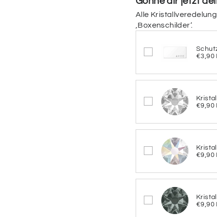
Gönne dir jetzt de
Bitte wähle hier die 
Alle Kristallveredelun
‚Boxenschilder‘.
Farbe des gebürst
Schut
€3,90
GOLD
S
Krista
Schriftfarbe
€9,90
Bitte wähle hier die S
Schriftfarbe
Krista
€9,90
SCHWARZ
Krista
€9,90
BRAUN