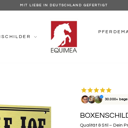
30.000+ BEGEISTERTE KUNDEN ⭐⭐⭐⭐⭐
Pause
Diashow
PFERDEM
NSCHILDER
30.000+ bege
BOXENSCHILD
Qualität & Stil – Dein