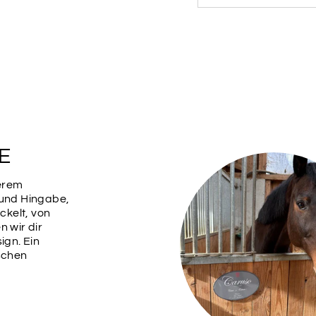
DUNKELROT
HELLBLAU
E
ORANGE
serem
 und Hingabe,
kelt, von
ROT
n wir dir
ign. Ein
ischen
BEERE
Schriftarten