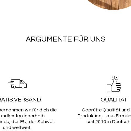
Bitte wähle hier dein
Schriftarten
ARGUMENTE FÜR UNS
SCHRIF
1
SCHRIF
3
RATIS VERSAND
QUALITÄT
SCHRIF
bernehmen wir für dich die
Geprüfte Qualität und
5
andkosten innerhalb
Produktion – aus Famili
nds, der EU, der Schweiz
seit 2010 in Deutsch
und weltweit.