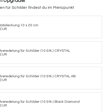
in Upgrade!
Farbe des Aluminiums aus.
gen für Schilder findest du im Menüpunkt
eten Aluminiums
zabdeckung 10 x 20 cm
 EUR
ILBER
llveredelung für Schilder (10 Stk.) CRYSTAL
 EUR
chriftfarbe aus
llveredelung für Schilder (10 Stk.) CRYSTAL AB
 EUR
BLAUGRAU
BLAUGRÜN
llveredelung für Schilder (10 Stk.) Black Diamond
 EUR
DUNKELBLAU
DUNKELGRÜN