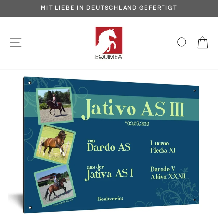
Direkt
MIT LIEBE IN DEUTSCHLAND GEFERTIGT
zum
Pause
Inhalt
Diashow
SEITENNAVIGATION
SUCH
E