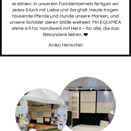
DE123456789012) einträgst, ziehen wir uns alle Daten,
erzählen. In unserem Familienbetrieb fertigen wir
bis auf das Geburtsdatum, aus der FN Datenbank
jedes Stück mit Liebe und Sorgfalt. Heute tragen
(Pferd muss dort registriert sein). Du sparst dir dann
tausende Pferde und Hunde unsere Marken, und
das Eintragen der restlichen Daten.
unsere Schilder zieren Ställe weltweit. Mit EQUIMEA
stehe ich für Handwerk mit Herz – für alle, die das
Lebensnummer (z.B. DE123456789012)
Besondere lieben. ❤️
Anika Henschel
Name des Pferdes
Geburtsdatum
Brandzeichen (ggf. mit Bundesland‚ z.B. bei
Ponys)