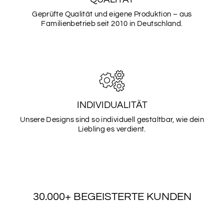
Geprüfte Qualität und eigene Produktion – aus
Familienbetrieb seit 2010 in Deutschland.
SCHRIFTART
10
SCHRIFTART
11
INDIVIDUALITÄT
Unsere Designs sind so individuell gestaltbar, wie dein
Liebling es verdient.
SCHRIFTART
12
SCHRIFTART
30.000+ BEGEISTERTE KUNDEN
13