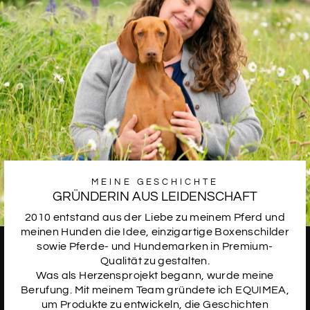
SCHRIFTART
18
SCHRIFTART
19
SCHRIFTART
20
MEINE GESCHICHTE
GRÜNDERIN AUS LEIDENSCHAFT
2010 entstand aus der Liebe zu meinem Pferd und
SCHRIFTART
meinen Hunden die Idee, einzigartige Boxenschilder
21
sowie Pferde- und Hundemarken in Premium-
Qualität zu gestalten.
Daten des Pferdes
Was als Herzensprojekt begann, wurde meine
Berufung. Mit meinem Team gründete ich EQUIMEA,
Bitte trage hier die gewünschten Daten des Pferdes
ein. Wenn du die deutsche Lebensnummer (z.B.
um Produkte zu entwickeln, die Geschichten