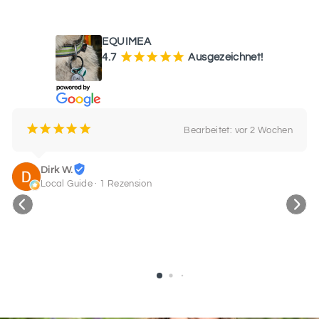
WAS UNSERE KUNDEN SAGEN
SCHRIFTART
14
EQUIMEA
¡
¡
¡
¡
¡
4.7
Ausgezeichnet!
SCHRIFTART
15
¡
¡
¡
¡
¡
Bearbeitet: vor 2 Wochen
Dirk W.
SCHRIFTART
16
Local Guide · 1 Rezension
SCHRIFTART
17