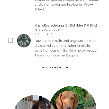
und einen unverwechselbaren Wow-
Effekt.
MEADOW
PASTELL
PASTELL
SILENT
OCEAN
BEACH
Kristallveredelung für Schilder (10 Stk.)
Black Diamond
PASTELL
PASTELL
PASTELL
€9,90 EUR
SAGE
ALUMINA
FORREST
Dezent, maskulin und unglaublich edel –
die dunkel schimmernden Kristalle
verleihen deinem Schild eine exklusive
PASTELL
PASTELL
WIE 1.
Tiefe und moderne Eleganz.
NUT
ROSE
PRODUKTBILD
mehr anzeigen
Schriftarten
Bitte wähle hier deine gewünschte Schriftart aus (bis
zu 2)
Schriftarten