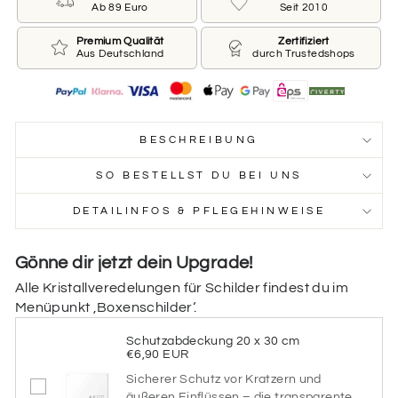
direkt mit „Daten des Pferdes“ fort. Nach der
Ab 89 Euro
Seit 2010
Bestellung erhältst du einen Entwurf, den du noch
anpassen kannst.
Premium Qualität
Zertifiziert
Aus Deutschland
durch Trustedshops
Möchtest du diese Option nutzen?
JA‚ ICH ÜBERLASSE EUCH DIE
GESTALTUNG
BESCHREIBUNG
Design aus vorheriger Bestellung übernehmen
SO BESTELLST DU BEI UNS
Du hast bereits ein Boxenschild bei uns bestellt? Wir
gestalten dein neues Schild im gleichen Stil – mit
DETAILINFOS & PFLEGEHINWEISE
gleicher Farbe, Schriftart & Aufteilung!
Möchtest du diese Option nutzen?
Gönne dir jetzt dein Upgrade!
JA‚ BITTE DAS DESIGN AUS
FRÜHERER BESTELLUNG
Alle Kristallveredelungen für Schilder findest du im
ÜBERNEHMEN
Menüpunkt ‚Boxenschilder‘.
Farbvarianten
Schutzabdeckung 20 x 30 cm
€6,90 EUR
Welche Farben soll dein Schild haben? Wir wählen
Sicherer Schutz vor Kratzern und
passend eine Hintergrundfarbe und nutzen die
äußeren Einflüssen – die transparente