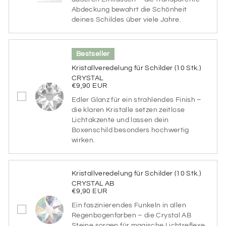
restlichen für Schrift & Details.
Abdeckung bewahrt die Schönheit
deines Schildes über viele Jahre.
Farbvarianten
CARAMEL
GREY
SEA SIDE
Bestseller
BROWNIE
GOOSE
DAY
Kristallveredelung für Schilder (10 Stk.)
CRYSTAL
€9,90 EUR
VERRY
SEA
RAINY
BERRY
BREEZE
DAY
Edler Glanz für ein strahlendes Finish –
die klaren Kristalle setzen zeitlose
Lichtakzente und lassen dein
Boxenschild besonders hochwertig
SUNSET
PINK
AQUA
DREAM
PRINCESS
BLUE
wirken.
BLACK
ICE
GREEN
Kristallveredelung für Schilder (10 Stk.)
BERRIES
CREAM
SUMMER
CRYSTAL AB
€9,90 EUR
Ein faszinierendes Funkeln in allen
MOCCA
BLUEISH
FOGGY
Regenbogenfarben – die Crystal AB
NATURE
JADE
SEA
Steine sorgen für magische Lichtreflexe