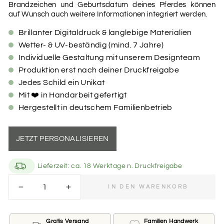
Brandzeichen und Geburtsdatum deines Pferdes können
auf Wunsch auch weitere Informationen integriert werden.
Brillanter Digitaldruck & langlebige Materialien
Wetter- & UV-beständig (mind. 7 Jahre)
Individuelle Gestaltung mit unserem Designteam
Produktion erst nach deiner Druckfreigabe
Jedes Schild ein Unikat
Mit ❤️ in Handarbeit gefertigt
Hergestellt in deutschem Familienbetrieb
JETZT PERSONALISIEREN
Lieferzeit: ca. 18 Werktage n. Druckfreigabe
easy bestellen
IN DEN WARENKORB
−
+
Du möchtest dich von uns in Bezug auf Farbe, Schrift
und Gestaltung überraschen lassen? Überspringe die
Felder „Farbvarianten“ und „Schriftarten“ und fahre
Gratis Versand
Familien Handwerk