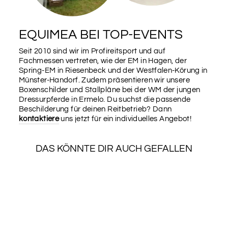
Vater
EQUIMEA BEI TOP-EVENTS
Seit 2010 sind wir im Profireitsport und auf
Mutter
Fachmessen vertreten, wie der EM in Hagen, der
Spring-EM in Riesenbeck und der Westfalen-Körung in
Münster-Handorf. Zudem präsentieren wir unsere
Boxenschilder und Stallpläne bei der WM der jungen
Vater des Vaters
Dressurpferde in Ermelo. Du suchst die passende
Beschilderung für deinen Reitbetrieb? Dann
kontaktiere
uns jetzt für ein individuelles Angebot!
Mutter des Vaters
DAS KÖNNTE DIR AUCH GEFALLEN
SALE
Vater der Mutter