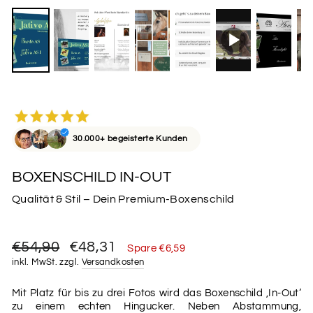
30.000+ begeisterte Kunden
BOXENSCHILD IN-OUT
Qualität & Stil – Dein Premium-Boxenschild
Normaler
Sonderpreis
€54,90
€48,31
Spare €6,59
Preis
inkl. MwSt. zzgl.
Versandkosten
Mit Platz für bis zu drei Fotos wird das Boxenschild ‚In-Out‘
zu einem echten Hingucker. Neben Abstammung,