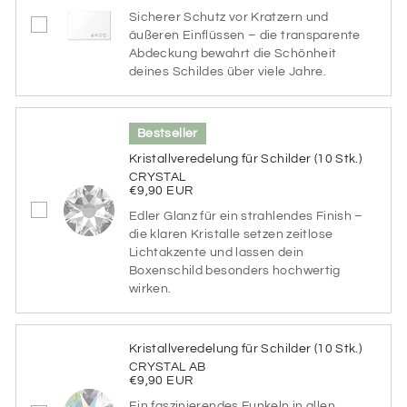
Bitte wähle hier die Farbe des Aluminiums aus.
Sicherer Schutz vor Kratzern und
äußeren Einflüssen – die transparente
Farbe des gebürsteten Aluminiums
Abdeckung bewahrt die Schönheit
deines Schildes über viele Jahre.
Bestseller
GOLD
SILBER
Kristallveredelung für Schilder (10 Stk.)
CRYSTAL
Schriftfarbe
€9,90 EUR
Edler Glanz für ein strahlendes Finish –
Bitte wähle hier die Schriftfarbe aus
die klaren Kristalle setzen zeitlose
Lichtakzente und lassen dein
Schriftfarbe
Boxenschild besonders hochwertig
wirken.
SCHWARZ
BLAUGRAU
Kristallveredelung für Schilder (10 Stk.)
CRYSTAL AB
€9,90 EUR
BLAUGRÜN
BRAUN
Ein faszinierendes Funkeln in allen