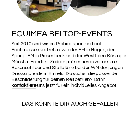
Bitte trage hier die gewünschten Daten des Pferdes
ein. Wenn du die deutsche Lebensnummer (z.B.
DE123456789012) einträgst, ziehen wir uns alle Daten,
bis auf das Geburtsdatum, aus der FN Datenbank
(Pferd muss dort registriert sein). Du sparst dir dann
das Eintragen der restlichen Daten.
EQUIMEA BEI TOP-EVENTS
Lebensnummer (z.B. DE123456789012)
Seit 2010 sind wir im Profireitsport und auf
Fachmessen vertreten, wie der EM in Hagen, der
Spring-EM in Riesenbeck und der Westfalen-Körung in
Münster-Handorf. Zudem präsentieren wir unsere
Boxenschilder und Stallpläne bei der WM der jungen
Name des Pferdes
Dressurpferde in Ermelo. Du suchst die passende
Beschilderung für deinen Reitbetrieb? Dann
kontaktiere
uns jetzt für ein individuelles Angebot!
Geburtsdatum
DAS KÖNNTE DIR AUCH GEFALLEN
SALE
Brandzeichen (ggf. mit Bundesland‚ z.B. bei
Ponys)