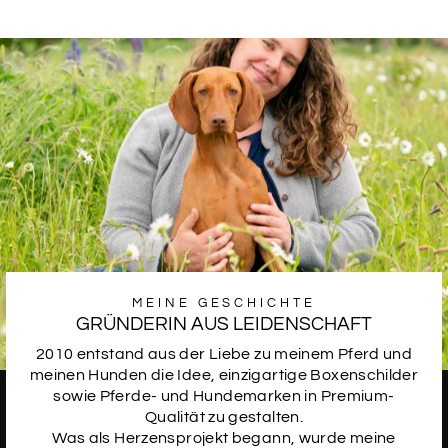
SCHRIFTART
14
SCHRIFTART
15
SCHRIFTART
16
MEINE GESCHICHTE
GRÜNDERIN AUS LEIDENSCHAFT
2010 entstand aus der Liebe zu meinem Pferd und
meinen Hunden die Idee, einzigartige Boxenschilder
SCHRIFTART
17
sowie Pferde- und Hundemarken in Premium-
Qualität zu gestalten.
Was als Herzensprojekt begann, wurde meine