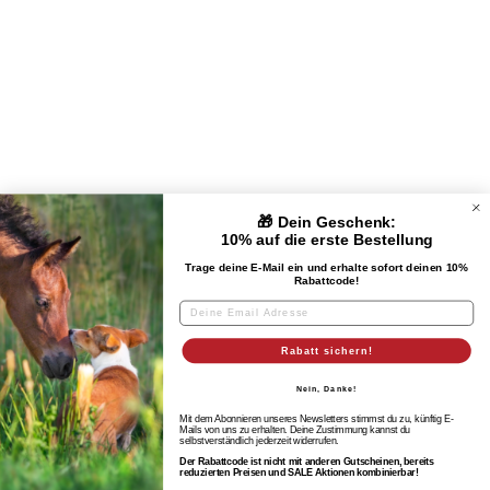
Vater
BOXENSCHILD MIT
FUTTERTAFEL
PALOMINO
Normaler
Sonderpreis
€54,90
€48,31
Preis
Spare €6,59
Mutter
🎁 Dein Geschenk:
UNTERNEHMEN
10% auf die erste Bestellung
Vater des Vaters
Trage deine E-Mail ein und erhalte sofort deinen 10%
Rabattcode!
KUNDENSERVICE
RECHTLICHES & IMPRESSUM
Mutter des Vaters
Rabatt sichern!
Nein, Danke!
Mit dem Abonnieren unseres Newsletters stimmst du zu, künftig E-
Mails von uns zu erhalten. Deine Zustimmung kannst du
Vater der Mutter
selbstverständlich jederzeit widerrufen.
Der Rabattcode ist nicht mit anderen Gutscheinen, bereits
© 2026 EQUIMEA
reduzierten Preisen und SALE Aktionen kombinierbar!