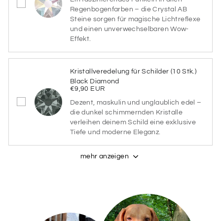
Regenbogenfarben – die Crystal AB
Steine sorgen für magische Lichtreflexe
und einen unverwechselbaren Wow-
DUNKELBLAU
DUNKELGRÜN
Effekt.
Kristallveredelung für Schilder (10 Stk.)
DUNKELROT
GELB
Black Diamond
€9,90 EUR
Dezent, maskulin und unglaublich edel –
GRAU
HELLBLAU
die dunkel schimmernden Kristalle
verleihen deinem Schild eine exklusive
Tiefe und moderne Eleganz.
HELLGRÜN
LILA
mehr anzeigen
ORANGE
PINK