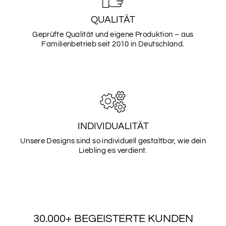
SCHRIFTART
5
QUALITÄT
Geprüfte Qualität und eigene Produktion – aus
Familienbetrieb seit 2010 in Deutschland.
SCHRIFTART
6
SCHRIFTART
7
INDIVIDUALITÄT
Unsere Designs sind so individuell gestaltbar, wie dein
Liebling es verdient.
SCHRIFTART
8
30.000+ BEGEISTERTE KUNDEN
SCHRIFTART