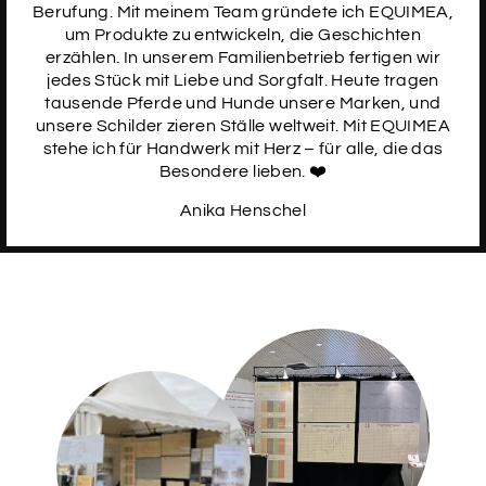
Berufung. Mit meinem Team gründete ich EQUIMEA,
um Produkte zu entwickeln, die Geschichten
SCHRIFTART
18
erzählen. In unserem Familienbetrieb fertigen wir
jedes Stück mit Liebe und Sorgfalt. Heute tragen
tausende Pferde und Hunde unsere Marken, und
unsere Schilder zieren Ställe weltweit. Mit EQUIMEA
stehe ich für Handwerk mit Herz – für alle, die das
SCHRIFTART
19
Besondere lieben. ❤️
Anika Henschel
SCHRIFTART
20
SCHRIFTART
21
Daten des Pferdes