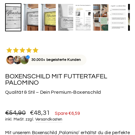
30.000+ begeisterte Kunden
BOXENSCHILD MIT FUTTERTAFEL
PALOMINO
Qualität & Stil – Dein Premium-Boxenschild
Normaler
Sonderpreis
€54,90
€48,31
Spare €6,59
Preis
inkl. MwSt. zzgl.
Versandkosten
Mit unserem Boxenschild ‚Palomino‘ erhältst du die perfekte