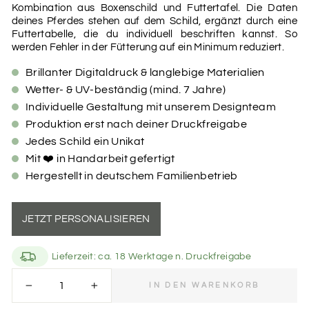
Kombination aus Boxenschild und Futtertafel. Die Daten
deines Pferdes stehen auf dem Schild, ergänzt durch eine
Futtertabelle, die du individuell beschriften kannst. So
werden Fehler in der Fütterung auf ein Minimum reduziert.
Brillanter Digitaldruck & langlebige Materialien
Wetter- & UV-beständig (mind. 7 Jahre)
Individuelle Gestaltung mit unserem Designteam
Produktion erst nach deiner Druckfreigabe
Jedes Schild ein Unikat
Mit ❤️ in Handarbeit gefertigt
Hergestellt in deutschem Familienbetrieb
JETZT PERSONALISIEREN
Lieferzeit: ca. 18 Werktage n. Druckfreigabe
easy bestellen
IN DEN WARENKORB
−
+
Du möchtest dich von uns in Bezug auf Farbe, Schrift