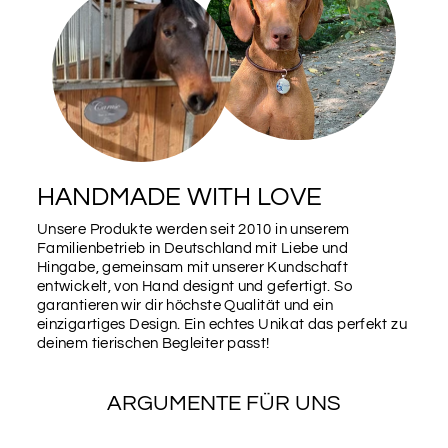
ROSA
ROT
SALBEI
TEAL
BEERE
BURGUNDER
HANDMADE WITH LOVE
Unsere Produkte werden seit 2010 in unserem
Familienbetrieb in Deutschland mit Liebe und
WUNSCHFARBE
Hingabe, gemeinsam mit unserer Kundschaft
entwickelt, von Hand designt und gefertigt. So
garantieren wir dir höchste Qualität und ein
Schriftarten
einzigartiges Design. Ein echtes Unikat das perfekt zu
deinem tierischen Begleiter passt!
Bitte wähle hier deine gewünschte Schriftart aus (bis
zu 2)
ARGUMENTE FÜR UNS
Schriftarten