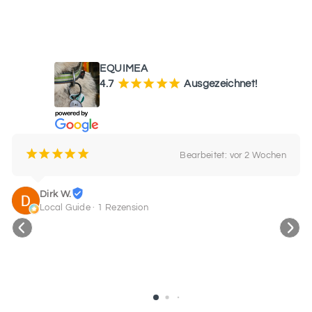
9
WAS UNSERE KUNDEN SAGEN
SCHRIFTART
EQUIMEA
10
¡
¡
¡
¡
¡
4.7
Ausgezeichnet!
SCHRIFTART
11
¡
¡
¡
¡
¡
Bearbeitet: vor 2 Wochen
Dirk W.
Local Guide · 1 Rezension
SCHRIFTART
12
SCHRIFTART
13