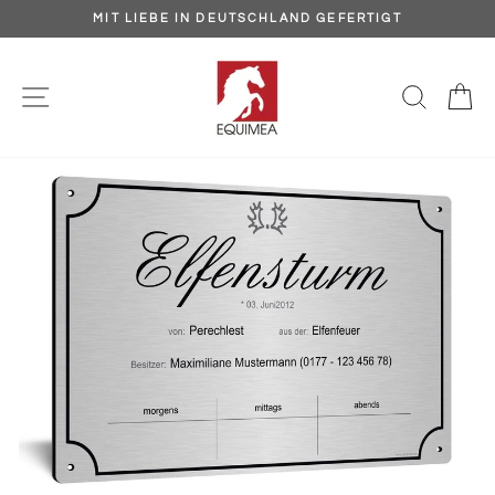
Direkt
MIT LIEBE IN DEUTSCHLAND GEFERTIGT
zum
Pause
Inhalt
Diashow
SEITENNAVIGATION
SUCH
E