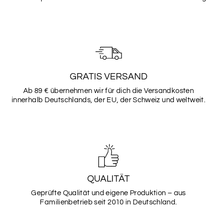
SALBEI
TEAL
BEERE
BURGUNDER
GRATIS VERSAND
WUNSCHFARBE
Ab 89 € übernehmen wir für dich die Versandkosten
innerhalb Deutschlands, der EU, der Schweiz und weltweit.
Schriftarten
Bitte wähle hier deine gewünschte Schriftart aus (bis
zu 2)
Schriftarten
QUALITÄT
Geprüfte Qualität und eigene Produktion – aus
SCHRIFTART
1
Familienbetrieb seit 2010 in Deutschland.