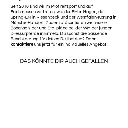
Seit 2010 sind wir im Profireitsport und auf
Fachmessen vertreten, wie der EM in Hagen, der
SCHRIFTART
Spring-EM in Riesenbeck und der Westfalen-Körung in
19
Münster-Handorf. Zudem präsentieren wir unsere
Boxenschilder und Stallpläne bei der WM der jungen
Dressurpferde in Ermelo. Du suchst die passende
Beschilderung für deinen Reitbetrieb? Dann
SCHRIFTART
kontaktiere
uns jetzt für ein individuelles Angebot!
20
DAS KÖNNTE DIR AUCH GEFALLEN
SCHRIFTART
SALE
21
Name
Hier kannst du deinen Namen oder den Namen deines
Pferdes eintragen.
SPINDSCHILD
LINEA
Name des Pferdes
Normaler
Sonderpreis
€19,90
€17,51
Preis
Spare €2,39