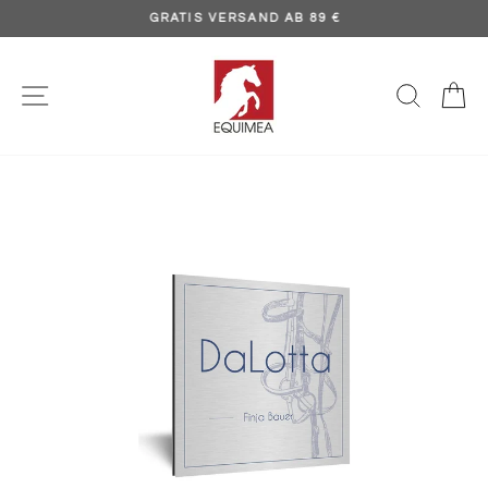
Direkt
GRATIS VERSAND AB 89 €
zum
Pause
Inhalt
Diashow
SEITENNAVIGATION
SUCH
E