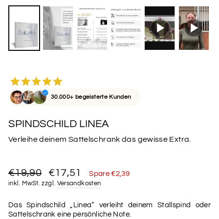
30.000+ begeisterte Kunden
SPINDSCHILD LINEA
Verleihe deinem Sattelschrank das gewisse Extra.
Normaler
Sonderpreis
€19,90
€17,51
Spare €2,39
Preis
inkl. MwSt. zzgl.
Versandkosten
Das Spindschild „Linea“ verleiht deinem Stallspind oder
Sattelschrank eine persönliche Note.