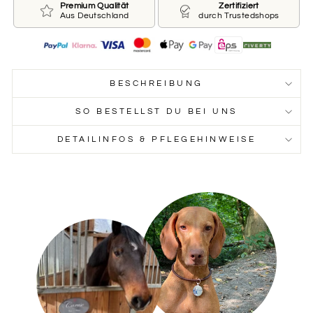
Premium Qualität
Zertifiziert
Aus Deutschland
durch Trustedshops
GOLD
SILBER
Schriftfarbe
BESCHREIBUNG
Bitte wähle hier die Schriftfarbe aus
SO BESTELLST DU BEI UNS
Schriftfarbe
DETAILINFOS & PFLEGEHINWEISE
SCHWARZ
BLAUGRAU
BLAUGRÜN
BRAUN
DUNKELBLAU
DUNKELGRÜN