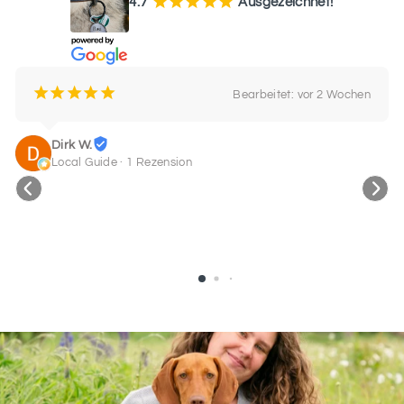
¡
¡
¡
¡
¡
4.7
Ausgezeichnet!
SCHRIFTART
6
¡
¡
¡
¡
¡
Bearbeitet: vor 2 Wochen
SCHRIFTART
7
Dirk W.
Local Guide · 1 Rezension
SCHRIFTART
8
SCHRIFTART
9
SCHRIFTART