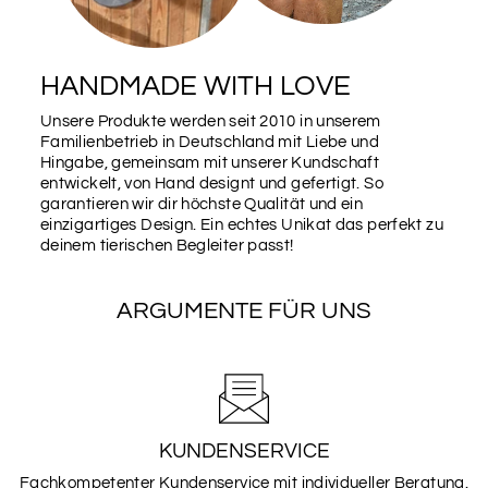
DUNKELROT
GELB
HANDMADE WITH LOVE
Unsere Produkte werden seit 2010 in unserem
Familienbetrieb in Deutschland mit Liebe und
GRAU
HELLBLAU
Hingabe, gemeinsam mit unserer Kundschaft
entwickelt, von Hand designt und gefertigt. So
garantieren wir dir höchste Qualität und ein
einzigartiges Design. Ein echtes Unikat das perfekt zu
HELLGRÜN
LILA
deinem tierischen Begleiter passt!
ARGUMENTE FÜR UNS
ORANGE
PINK
ROSA
ROT
KUNDENSERVICE
Fachkompetenter Kundenservice mit individueller Beratung.