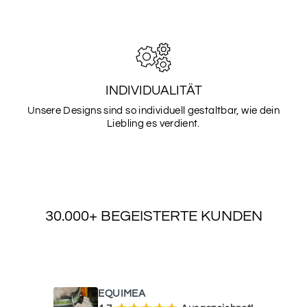
SCHRIFTART
2
INDIVIDUALITÄT
SCHRIFTART
Unsere Designs sind so individuell gestaltbar, wie dein
3
Liebling es verdient.
SCHRIFTART
4
30.000+ BEGEISTERTE KUNDEN
SCHRIFTART
5
WAS UNSERE KUNDEN SAGEN
EQUIMEA