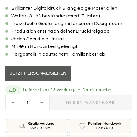
Brillanter Digitaldruck & langlebige Materialien
Wetter- & UV-beständig (mind. 7 Jahre)
Individuelle Gestaltung mit unserem Designteam
Produktion erst nach deiner Druckfreigabe
Jedes Schild ein Unikat
Mit ❤️ in Handarbeit gefertigt
Hergestellt in deutschem Familienbetrieb
JETZT PERSONALISIEREN
Lieferzeit: ca. 18 Werktage n. Druckfreigabe
Farbe des gebürsteten Aluminiums
IN DEN WARENKORB
−
+
Bitte wähle hier die Farbe des Aluminiums aus.
Farbe des gebürsteten Aluminiums
Gratis Versand
Familien Handwerk
Ab 89 Euro
Seit 2010