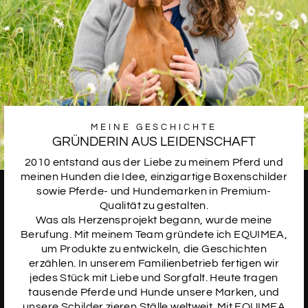
10
SCHRIFTART
11
MEINE GESCHICHTE
GRÜNDERIN AUS LEIDENSCHAFT
SCHRIFTART
12
2010 entstand aus der Liebe zu meinem Pferd und
meinen Hunden die Idee, einzigartige Boxenschilder
sowie Pferde- und Hundemarken in Premium-
Qualität zu gestalten.
SCHRIFTART
Was als Herzensprojekt begann, wurde meine
13
Berufung. Mit meinem Team gründete ich EQUIMEA,
um Produkte zu entwickeln, die Geschichten
erzählen. In unserem Familienbetrieb fertigen wir
jedes Stück mit Liebe und Sorgfalt. Heute tragen
SCHRIFTART
tausende Pferde und Hunde unsere Marken, und
14
unsere Schilder zieren Ställe weltweit. Mit EQUIMEA