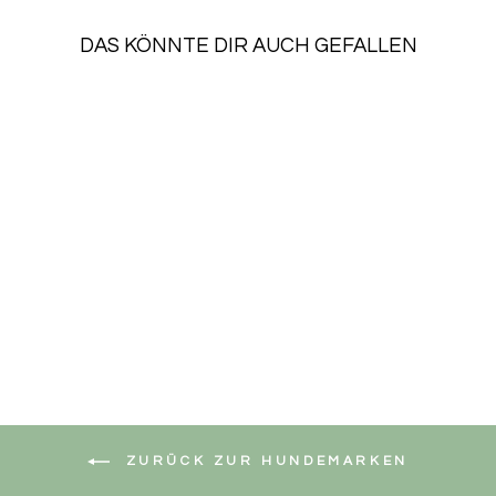
DAS KÖNNTE DIR AUCH GEFALLEN
SALE
HUNDEMARKE
BLOSSOM
Normaler
Sonderpreis
€29,90
€26,31
Preis
Spare €3,59
ZURÜCK ZUR HUNDEMARKEN