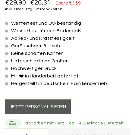
Normaler
Sonderpreis
€29,90
€26,31
Spare €3,59
Preis
inkl. MwSt. zzgl.
Versandkosten
Wetterfest und UV-beständig
Wasserfest für den Badespaß
Abrieb- und Kratzfestigkeit
Geräuscharm & Leicht
Keine scharfen Kanten
Unterschiedliche Größen
Hochwertiger Druck
Mit ❤️ in Handarbeit gefertigt
Hergestellt in deutschem Familienbetrieb
JETZT PERSONALISIEREN
Handarbeit mit Herz – ca. 14 Werktage Lieferzeit
Größe der Marke