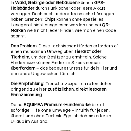
In
Wald, Gebirge oder Gebäuden
können
GPS-
als Upgrade.
Halsbänder
durch Funklöcher oder leere Akkus
versagen. Doch auch andere technische Lösungen
Befestigung
haben Grenzen:
Chips
können ohne spezielles
Lesegerät nicht ausgelesen werden und bei
QR-
Marken
weiß nicht jeder Finder, wie man einen Code
scannt.
Das Problem:
Diese technischen Hürden erfordern oft
einen mühsamen Umweg über
Tierarzt oder
Tierheim
, um den Besitzer zu ermitteln. Solche
Hindernisse können Finder im Stressmoment
überfordern
– das bedeutet Stress für dein Tier und
SCHLÜSSELRING
LEDERBÄNDCHEN
RUND
(LAUTLOS)
quälende Ungewissheit für dich.
25MM
Die Empfehlung:
Tierschutzexperten raten daher
dringend zu einer
zusätzlichen, direkt lesbaren
Wichtig:
Bitte überprüfe nochmals alle Angaben in
Kennzeichnung
.
diesem Formular auf ihre Richtigkeit, da wir diese 1:1
für die Produktion übernehmen und keine weiteren
Deine
EQUIMEA Premium-Hundemarke
bietet
Rückfragen, Prüfungen oder Korrekturen
sofortige Hilfe ohne Umwege – intuitiv für jeden,
vornehmen können. Für etwaige Fehler in deinen
überall und ohne Technik. Egal ob daheim oder im
Angaben können wir leider keine Haftung
Urlaub im Ausland.
übernehmen.