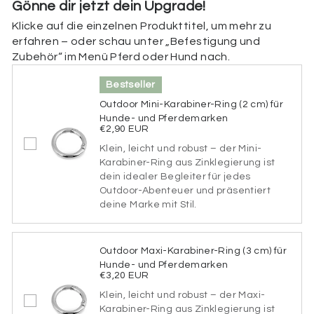
Gönne dir jetzt dein Upgrade!
Klicke auf die einzelnen Produkttitel, um mehr zu
Beschriftung der Rückseite
erfahren – oder schau unter „Befestigung und
Zubehör“ im Menü Pferd oder Hund nach.
Hier kannst du die Rückseite deiner Marke
personalisieren. Füge deine Telefonnummer,
Bestseller
Adresse, einen Hinweis (z. B. „Ich bin gechipt“), deine
Tasso-Nummer oder spezielle medizinische Infos (z.
Outdoor Mini-Karabiner-Ring (2 cm) für
B. „Diabetiker“, „allergisch gegen bestimmte
Hunde- und Pferdemarken
Medikamente“) hinzu. Wenn du die Rückseite nicht
€2,90 EUR
personalisieren möchtest, kannst du dieses Feld
Klein, leicht und robust – der Mini-
einfach überspringen.
Karabiner-Ring aus Zinklegierung ist
dein idealer Begleiter für jedes
Beschriftung der Rückseite
Outdoor-Abenteuer und präsentiert
deine Marke mit Stil.
65 verbleibende Zeichen
Outdoor Maxi-Karabiner-Ring (3 cm) für
Hunde- und Pferdemarken
Schriftart
€3,20 EUR
Klein, leicht und robust – der Maxi-
Bitte wähle eine Schriftart aus.
Karabiner-Ring aus Zinklegierung ist