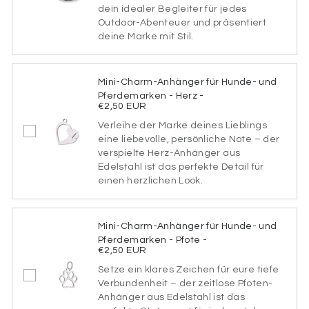
dein idealer Begleiter für jedes
Schriftart
Outdoor-Abenteuer und präsentiert
deine Marke mit Stil.
SCHRIFTART1
Mini-Charm-Anhänger für Hunde- und
Pferdemarken - Herz -
€2,50 EUR
Verleihe der Marke deines Lieblings
SCHRIFTART2
eine liebevolle, persönliche Note – der
verspielte Herz-Anhänger aus
Edelstahl ist das perfekte Detail für
einen herzlichen Look.
SCHRIFTART3
Mini-Charm-Anhänger für Hunde- und
Pferdemarken - Pfote -
€2,50 EUR
SCHRIFTART4
Setze ein klares Zeichen für eure tiefe
Verbundenheit – der zeitlose Pfoten-
Anhänger aus Edelstahl ist das