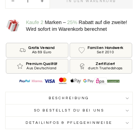
IN DEN WARENKORB
−
+
Bitte wähle die Größe der Marke.
.
*
KLEIN ⌀ 25 MM FÜR KLEINE HUNDE
GROSS ⌀ 30 MM FÜR GROSSE HUNDE
Gratis Versand
Familien Handwerk
Ab 89 Euro
Seit 2010
Beschriftung der Vorderseite
Premium Qualität
Zertifiziert
Aus Deutschland
durch Trustedshops
Wie ist der Name Deines Hundes und welche
Telefonnummer sollen wir auf die Marke drucken?
Du möchtest keinen Namen oder keine Nummer?
Dann lass das jeweilige Feld leer.
BESCHREIBUNG
Name des Hundes
SO BESTELLST DU BEI UNS
DETAILINFOS & PFLEGEHINWEISE
Telefonnummer