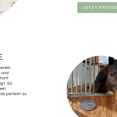
JETZT ENTDE
E
serem
e und
haft
igt. So
 ein
das perfekt zu