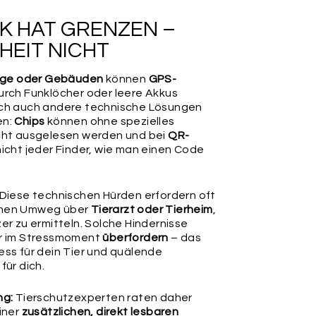
efestigungsmöglichkeit. Tipp: Entdecke weiter unten
- oder Maxi-Karabiner-Ringe sowie edle Mini-Charms &
K HAT GRENZEN –
er unser verstellbares Markenhalsband NODI inkl.
ing als Upgrade.
HEIT NICHT
rge oder Gebäuden
können
GPS-
rch Funklöcher oder leere Akkus
ch auch andere technische Lösungen
en:
Chips
können ohne spezielles
cht ausgelesen werden und bei
QR-
icht jeder Finder, wie man einen Code
Diese technischen Hürden erfordern oft
RING
LEDERBÄNDCHEN
(LAUTLOS)
men Umweg über
Tierarzt oder Tierheim
,
er zu ermitteln. Solche Hindernisse
r im Stressmoment
überfordern
– das
ss für dein Tier und quälende
rüfe nochmals alle Angaben in diesem Formular auf
für dich.
 wir diese 1:1 für die Produktion übernehmen und keine
, Prüfungen oder Korrekturen vornehmen können. Für
einen Angaben können wir leider keine Haftung
ng:
Tierschutzexperten raten daher
iner
zusätzlichen, direkt lesbaren