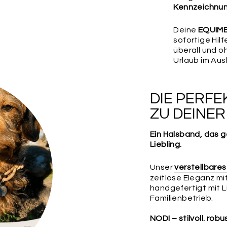
Kennzeichnu
Deine
EQUIME
sofortige Hil
überall und o
Urlaub im Aus
DIE PERF
ZU DEINE
Ein Halsband, das g
Liebling.
Unser
verstellbare
zeitlose Eleganz m
handgefertigt mit 
Familienbetrieb.
NODI – stilvoll. robu