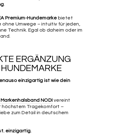
ng
.
A Premium-Hundemarke
bietet
fe ohne Umwege – intuitiv für jeden,
hne Technik. Egal ob daheim oder im
land.
EKTE ERGÄNZUNG
R HUNDEMARKE
enauso einzigartig ist wie dein
s Markenhalsband NODI
vereint
it höchstem Tragekomfort –
Liebe zum Detail in deutschem
st. einzigartig.