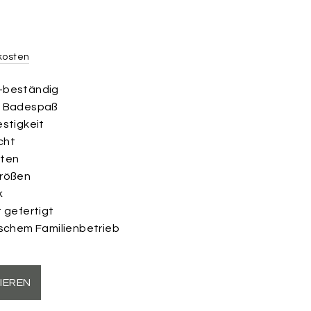
kosten
-beständig
n Badespaß
estigkeit
cht
nten
Größen
k
t gefertigt
tschem Familienbetrieb
IEREN