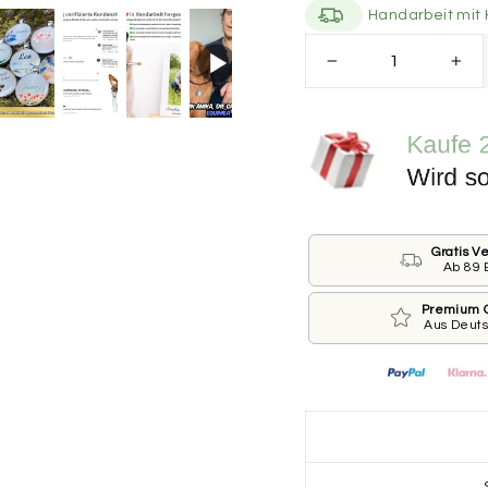
Handarbeit mit 
Größe der Marke
−
+
Bitte wähle die Größ
.
*
KLEIN ⌀ 25 M
GROSS ⌀ 30 MM
Gratis V
Ab 89 
Beschriftung der Vo
Wie ist der Name De
Premium Q
Aus Deut
die Marke drucken?
Dann lass das jeweili
Name des Hundes
Telefonnummer