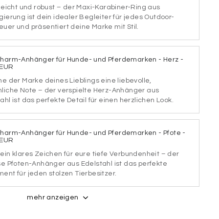
 leicht und robust – der Maxi-Karabiner-Ring aus
gierung ist dein idealer Begleiter für jedes Outdoor-
uer und präsentiert deine Marke mit Stil.
TART1
SCHRIFTART2
Charm-Anhänger für Hunde- und Pferdemarken - Herz -
 EUR
he der Marke deines Lieblings eine liebevolle,
TART3
SCHRIFTART4
nliche Note – der verspielte Herz-Anhänger aus
ahl ist das perfekte Detail für einen herzlichen Look.
Charm-Anhänger für Hunde- und Pferdemarken - Pfote -
TART5
SCHRIFTART6
 EUR
ein klares Zeichen für eure tiefe Verbundenheit – der
se Pfoten-Anhänger aus Edelstahl ist das perfekte
ent für jeden stolzen Tierbesitzer.
TART7
SCHRIFTART8
mehr anzeigen