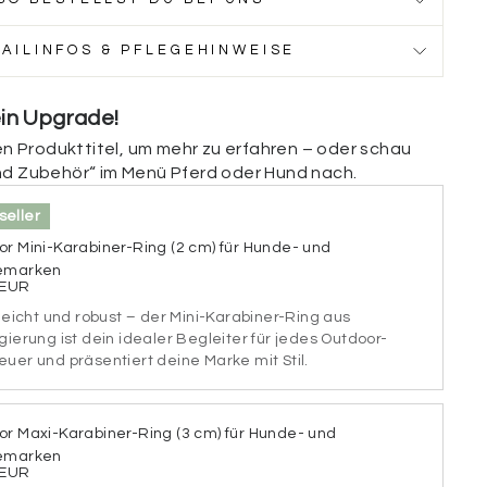
TAILINFOS & PFLEGEHINWEISE
ckseite
ein Upgrade!
ückseite deiner Marke personalisieren. Füge deine
nen Produkttitel, um mehr zu erfahren – oder schau
se, einen Hinweis (z. B. „Ich bin gechipt“), deine
ezielle medizinische Infos (z. B. „Diabetiker“,
nd Zubehör“ im Menü Pferd oder Hund nach.
estimmte Medikamente“) hinzu. Wenn du die Rückseite
n möchtest, kannst du dieses Feld einfach
seller
r Mini-Karabiner-Ring (2 cm) für Hunde- und
emarken
ückseite
 EUR
 leicht und robust – der Mini-Karabiner-Ring aus
gierung ist dein idealer Begleiter für jedes Outdoor-
uer und präsentiert deine Marke mit Stil.
chen
or Maxi-Karabiner-Ring (3 cm) für Hunde- und
iftart aus.
emarken
 EUR