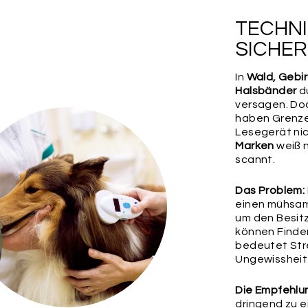
Wähle jetzt deine B
unsere Outdoor Mini
TECHNI
Seiden-Quasten – od
Outdoor-Karabiner-R
SICHER
Befestigung
In
Wald, Gebi
Halsbänder
du
versagen. Do
haben Grenz
Lesegerät ni
Marken
weiß n
scannt.
Das Problem:
SCHLÜSSEL
RUND
einen mühsa
25MM
um den Besitz
können Finde
bedeutet Stre
Wichtig:
Bitte überp
Ungewissheit 
ihre Richtigkeit, da
weiteren Rückfragen
etwaige Fehler in d
Die Empfehlu
übernehmen.
dringend zu e