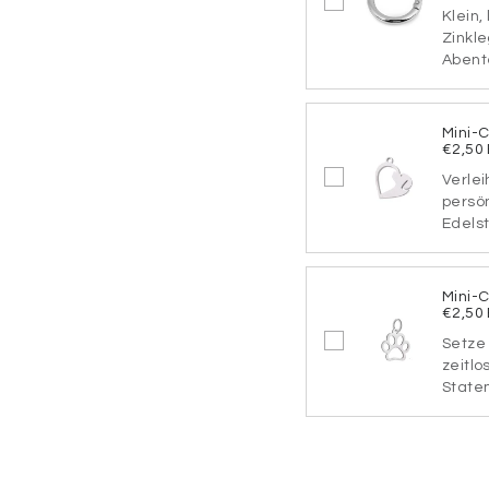
Schriftart
Klein,
Zinkle
Abente
SCHRIF
Mini-
€2,50
Verlei
SCHRIF
persö
Edelst
Mini-
SCHRIF
€2,50
Setze 
zeitlo
Statem
SCHRIF
Befestigung