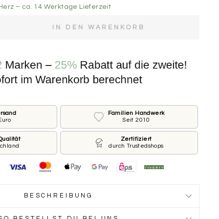
Herz – ca. 14 Werktage Lieferzeit
IN DEN WARENKORB
e der Marke.
M FÜR KLEINE HUNDE
 FÜR GROSSE HUNDE
ersand
Familien Handwerk
Euro
Seit 2010
rderseite
ines Hundes und welche Telefonnummer sollen wir auf
ualität
Zertifiziert
schland
durch Trustedshops
 Du möchtest keinen Namen oder keine Nummer?
ge Feld leer.
BESCHREIBUNG
SO BESTELLST DU BEI UNS