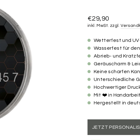
Normaler
€29,90
Preis
inkl. MwSt. zzgl.
Versand
Wetterfest und UV
Wasserfest für de
Abrieb- und Kratzf
Geräuscharm & Lei
Keine scharfen Ka
Unterschiedliche 
Hochwertiger Druc
Mit ❤️ in Handarbei
Hergestellt in deu
JETZT PERSONALIS