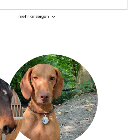
DUNKELBLAU
DUNKELGRÜN
mehr anzeigen
GELB
GRAU
HELLGRÜN
LILA
PINK
ROSA
SALBEI
TEAL
BURGUNDER
WUNSCHFARBE