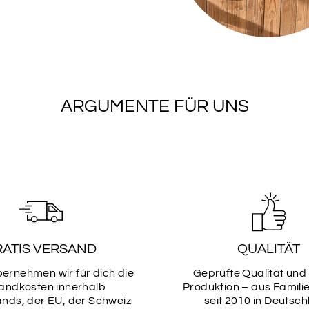
Schriftarten
Bitte wähle hier dein
Schriftarten
ARGUMENTE FÜR UNS
SCHRIF
1
SCHRIF
3
RATIS VERSAND
QUALITÄT
SCHRIF
bernehmen wir für dich die
Geprüfte Qualität und
5
andkosten innerhalb
Produktion – aus Famili
nds, der EU, der Schweiz
seit 2010 in Deutsch