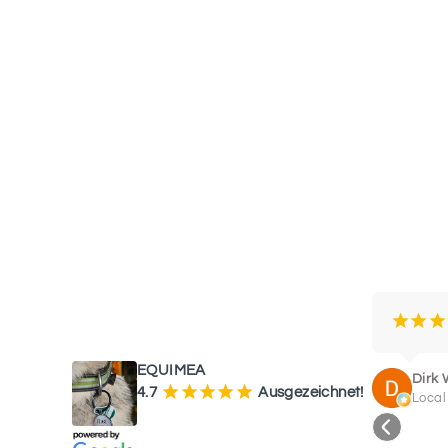
WAS UNSERE KUNDEN SAGEN
¡
¡
¡
EQUIMEA
Dirk 
¡
¡
¡
¡
¡
4.7
Ausgezeichnet!
Local