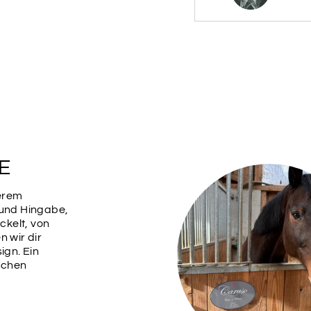
BRAUN
DUNKELROT
HELLBLAU
E
ORANGE
serem
 und Hingabe,
kelt, von
ROT
n wir dir
ign. Ein
ischen
BEERE