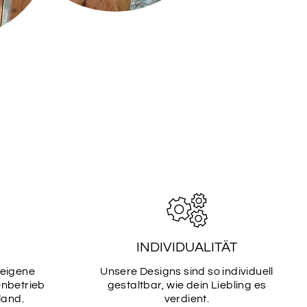
e gewünschte Schriftart aus (bis zu 2)
TART
SCHRIFTART
2
TART
SCHRIFTART
4
INDIVIDUALITÄT
TART
SCHRIFTART
 eigene
Unsere Designs sind so individuell
6
enbetrieb
gestaltbar, wie dein Liebling es
land.
verdient.