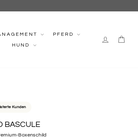
ANAGEMENT
PFERD
EINLOG
EI
HUND
isterte Kunden
D BASCULE
 Premium-Boxenschild