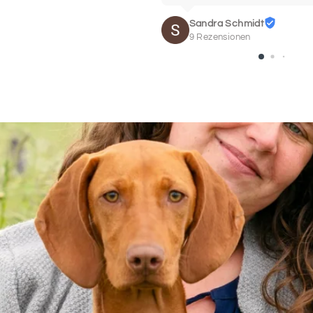
SCHRIF
15
Sandra Schmidt
9 Rezensionen
SCHRIF
17
SCHRIF
19
SCHRIF
21
Daten des Pferdes
Bitte trage hier die