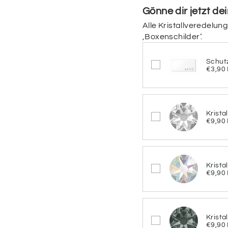
Gönne dir jetzt de
Bitte wähle hier die 
Alle Kristallveredelun
‚Boxenschilder‘.
Farbe des gebürst
Schut
€3,90
GOLD
S
Krista
Schriftfarbe
€9,90
Bitte wähle hier die S
Schriftfarbe
Krista
€9,90
SCHWARZ
Krista
€9,90