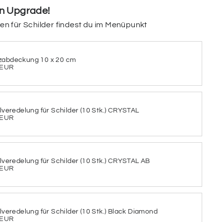
in Upgrade!
Farbe des Aluminiums aus.
gen für Schilder findest du im Menüpunkt
eten Aluminiums
zabdeckung 10 x 20 cm
 EUR
ILBER
llveredelung für Schilder (10 Stk.) CRYSTAL
 EUR
chriftfarbe aus
llveredelung für Schilder (10 Stk.) CRYSTAL AB
 EUR
BLAUGRAU
BLAUGRÜN
llveredelung für Schilder (10 Stk.) Black Diamond
 EUR