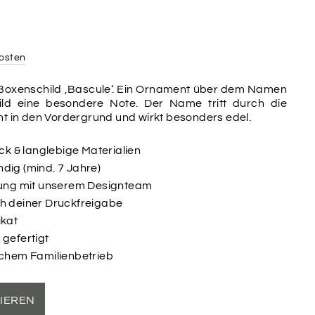
osten
s Boxenschild ‚Bascule‘. Ein Ornament über dem Namen
hild eine besondere Note. Der Name tritt durch die
nt in den Vordergrund und wirkt besonders edel.
uck & langlebige Materialien
dig (mind. 7 Jahre)
ltung mit unserem Designteam
ch deiner Druckfreigabe
ikat
 gefertigt
schem Familienbetrieb
SIEREN