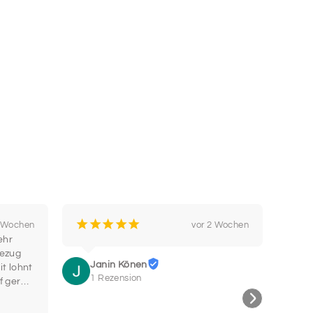
TART
SCHRIFTART
8
TART
SCHRIFTART
10
TART
SCHRIFTART
12
¡
¡
¡
¡
¡
¡
2 Wochen
vor 2 Wochen
hr 
Bin b
TART
SCHRIFTART
ezug 
Super
14
Janin Könen
t lohnt 
wohe
1 Rezension
f gerne 
Hals