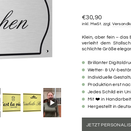
Normaler
€30,90
Preis
inkl. MwSt. zzgl.
Versandk
Klein, aber fein – da
verleiht dem Stallsc
schlichte Größe elega
Brillanter Digitaldr
Wetter- & UV-bestän
Individuelle Gesta
Produktion erst na
Jedes Schild ein Un
Mit ❤️ in Handarbeit
Hergestellt in deut
JETZT PERSONALI