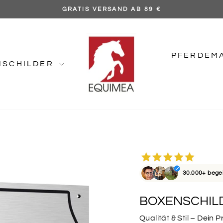
MIT LIEBE IN DEUTSCHLAND GEFERTIGT
Pause
Diashow
PFERDEM
NSCHILDER
30.000+ bege
BOXENSCHIL
Qualität & Stil – Dein