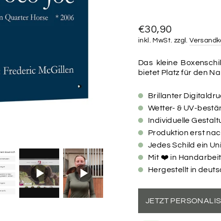
Normaler
€30,90
Preis
inkl. MwSt. zzgl.
Versandk
Das kleine Boxenschil
bietet Platz für den 
Brillanter Digitaldr
Wetter- & UV-bestän
Individuelle Gesta
Produktion erst na
Jedes Schild ein Un
Mit ❤️ in Handarbeit
Hergestellt in deut
JETZT PERSONALI