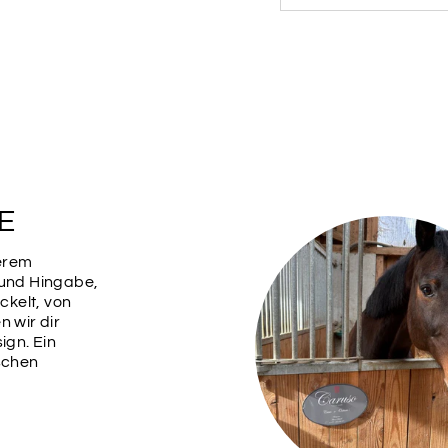
PASTELL
PA
OCEAN
B
PASTELL
PA
FORREST
Schriftarten
Bitte wähle hier dein
E
Schriftarten
serem
 und Hingabe,
kelt, von
SCHRIF
n wir dir
1
ign. Ein
ischen
SCHRIF
3