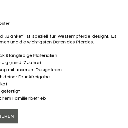
osten
d ‚Blanket‘ ist speziell für Westernpferde designt. Es
Namen und die wichtigsten Daten des Pferdes.
uck & langlebige Materialien
dig (mind. 7 Jahre)
ltung mit unserem Designteam
ch deiner Druckfreigabe
ikat
 gefertigt
schem Familienbetrieb
SIEREN