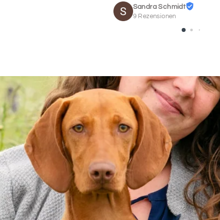
Sandra Schmidt
SCHRIF
21
9 Rezensionen
Daten des Pferdes
Bitte trage hier die
deutsche Lebensnumme
Daten, bis auf das G
registriert sein). Du 
Lebensnummer (z.
Name des Pferdes
Geburtsdatum