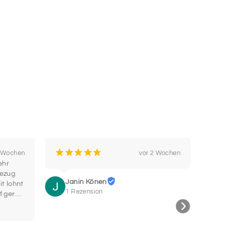
TART
SCHRIFTART
14
TART
SCHRIFTART
16
TART
SCHRIFTART
18
¡
¡
¡
¡
¡
¡
2 Wochen
vor 2 Wochen
hr 
Bin b
ezug 
Super
TART
SCHRIFTART
Janin Könen
t lohnt 
wohe
20
1 Rezension
f gerne 
Hals
C