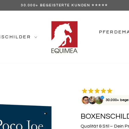
GRATIS VERSAND AB 89 €
Pause
Diashow
PFERDEM
NSCHILDER
30.000+ bege
BOXENSCHIL
Qualität & Stil – Dein