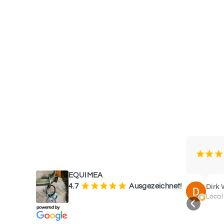
WAS UNSERE KUNDEN SAGEN
¡
¡
¡
EQUIMEA
¡
¡
¡
¡
¡
4.7
Ausgezeichnet!
Dirk 
Local