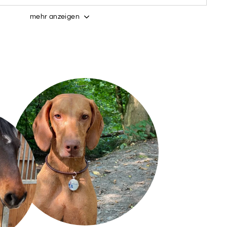
STELL
PASTELL
PASTELL
EACH
SAGE
ALUMINA
mehr anzeigen
STELL
PASTELL
WIE 1.
NUT
ROSE
PRODUKTBILD
e gewünschte Schriftart aus (bis zu 2)
TART
SCHRIFTART
2
TART
SCHRIFTART
4