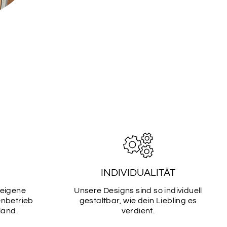
TART
SCHRIFTART
6
TART
SCHRIFTART
8
TART
SCHRIFTART
10
INDIVIDUALITÄT
 eigene
Unsere Designs sind so individuell
TART
SCHRIFTART
enbetrieb
gestaltbar, wie dein Liebling es
12
land.
verdient.