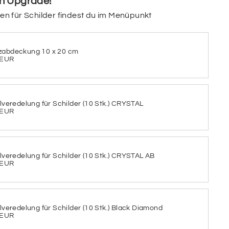
in Upgrade!
ein Schild haben? Wir wählen passend eine
gen für Schilder findest du im Menüpunkt
nutzen die restlichen für Schrift & Details.
zabdeckung 10 x 20 cm
 EUR
GREY
SEA SIDE
VERRY
OOSE
DAY
BERRY
llveredelung für Schilder (10 Stk.) CRYSTAL
AINY
SUNSET
PINK
 EUR
DAY
DREAM
PRINCESS
LACK
ICE
GREEN
RRIES
CREAM
SUMMER
llveredelung für Schilder (10 Stk.) CRYSTAL AB
 EUR
UEISH
FOGGY
MEADOW
JADE
SEA
SILENT
llveredelung für Schilder (10 Stk.) Black Diamond
 EUR