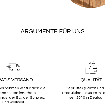
SCHRIF
5
ARGUMENTE FÜR UNS
SCHRIF
7
SCHRIF
9
RATIS VERSAND
QUALITÄT
bernehmen wir für dich die
Geprüfte Qualität und
SCHRIF
andkosten innerhalb
Produktion – aus Famili
11
nds, der EU, der Schweiz
seit 2010 in Deutsch
und weltweit.