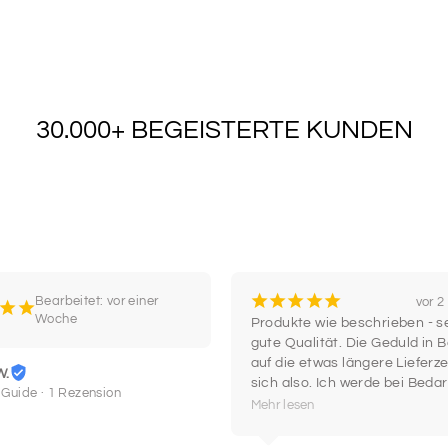
SCHRIF
13
30.000+ BEGEISTERTE KUNDEN
SCHRIF
15
SCHRIF
17
¡
¡
¡
¡
¡
Bearbeitet: vor einer
vor 
¡
¡
Woche
Produkte wie beschrieben - se
gute Qualität. Die Geduld in B
SCHRIF
auf die etwas längere Lieferzei
19
W.
sich also. Ich werde bei Bedar
 Guide · 1 Rezension
wieder hier einkaufen.
Mehr lesen