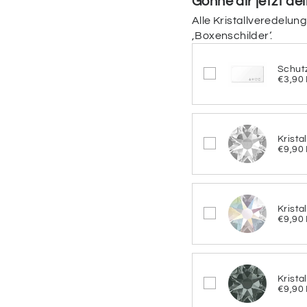
Gönne dir jetzt de
Welche Farben soll d
Alle Kristallveredelun
Hintergrundfarbe und 
‚Boxenschilder‘.
Farbvarianten
Schut
€3,90
CARAMEL
BROWNIE
G
Krista
SEA
R
€9,90
BREEZE
AQUA
B
BLUE
BE
Krista
€9,90
MOCCA
BL
NATURE
Krista
€9,90