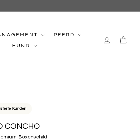
ANAGEMENT
PFERD
EINLOG
EI
HUND
isterte Kunden
D CONCHO
 Premium-Boxenschild