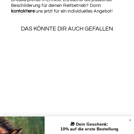
Beschilderung für deinen Reitbetrieb? Dann
kontaktiere
uns jetzt für ein individuelles Angebot!
DAS KÖNNTE DIR AUCH GEFALLEN
SALE
WEIDESCHILD
PFERDE FÜTTERN
VERBOTEN
Normaler
Sonderpreis
€21,90
€19,27
Preis
Spare €2,63
🎁 Dein Geschenk:
UNTERNEHMEN
10% auf die erste Bestellung