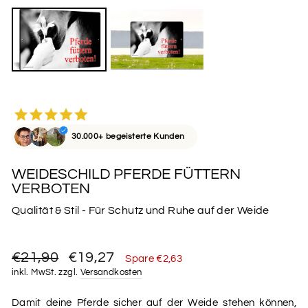
30.000+ begeisterte Kunden
WEIDESCHILD PFERDE FÜTTERN
VERBOTEN
Qualität & Stil - Für Schutz und Ruhe auf der Weide
Normaler
Sonderpreis
€21,90
€19,27
Spare €2,63
Preis
inkl. MwSt. zzgl.
Versandkosten
Damit deine Pferde sicher auf der Weide stehen können,