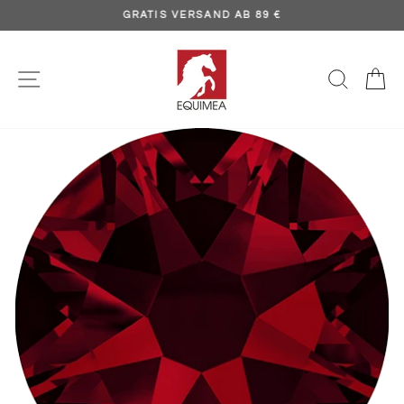
Direkt
GRATIS VERSAND AB 89 €
zum
Pause
Inhalt
Diashow
SEITENNAVIGATION
SUCH
E