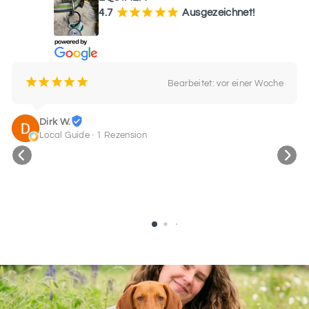
¡
¡
¡
¡
¡
4.7
Ausgezeichnet!
¡
¡
¡
¡
¡
Bearbeitet: vor einer Woche
Dirk W.
Local Guide · 1 Rezension