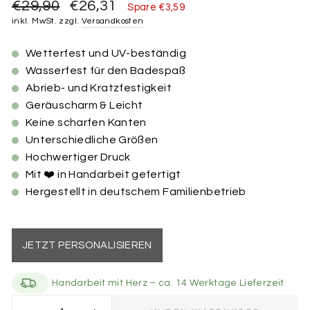
Normaler
Sonderpreis
€29,90
€26,31
Spare €3,59
Preis
inkl. MwSt. zzgl.
Versandkosten
Wetterfest und UV-beständig
Wasserfest für den Badespaß
Abrieb- und Kratzfestigkeit
Geräuscharm & Leicht
Keine scharfen Kanten
Unterschiedliche Größen
Hochwertiger Druck
Mit ❤️ in Handarbeit gefertigt
Hergestellt in deutschem Familienbetrieb
JETZT PERSONALISIEREN
Handarbeit mit Herz – ca. 14 Werktage Lieferzeit
Größe der Marke