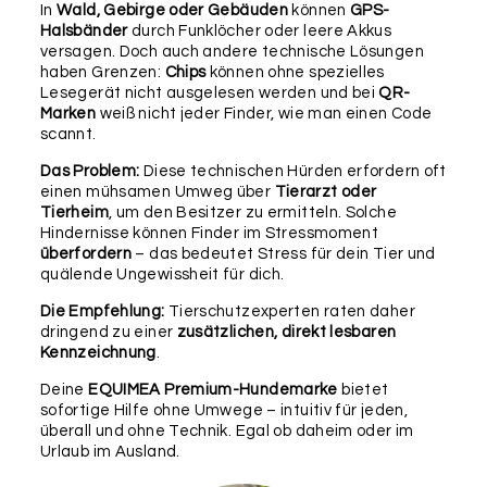
In
Wald, Gebirge oder Gebäuden
können
GPS-
als Upgrade.
Halsbänder
durch Funklöcher oder leere Akkus
versagen. Doch auch andere technische Lösungen
Befestigung
haben Grenzen:
Chips
können ohne spezielles
Lesegerät nicht ausgelesen werden und bei
QR-
Marken
weiß nicht jeder Finder, wie man einen Code
scannt.
Das Problem:
Diese technischen Hürden erfordern oft
einen mühsamen Umweg über
Tierarzt oder
Tierheim
, um den Besitzer zu ermitteln. Solche
Hindernisse können Finder im Stressmoment
überfordern
– das bedeutet Stress für dein Tier und
SCHLÜSSELRING
LEDERBÄNDCHEN
RUND
(LAUTLOS)
quälende Ungewissheit für dich.
25MM
Die Empfehlung:
Tierschutzexperten raten daher
dringend zu einer
zusätzlichen, direkt lesbaren
Wichtig:
Bitte überprüfe nochmals alle Angaben in
Kennzeichnung
.
diesem Formular auf ihre Richtigkeit, da wir diese 1:1
für die Produktion übernehmen und keine weiteren
Deine
EQUIMEA Premium-Hundemarke
bietet
Rückfragen, Prüfungen oder Korrekturen
sofortige Hilfe ohne Umwege – intuitiv für jeden,
vornehmen können. Für etwaige Fehler in deinen
überall und ohne Technik. Egal ob daheim oder im
Angaben können wir leider keine Haftung
Urlaub im Ausland.
übernehmen.