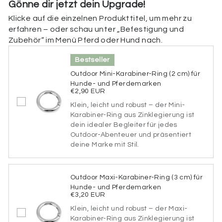
Gönne dir jetzt dein Upgrade!
Klicke auf die einzelnen Produkttitel, um mehr zu
Beschriftung der Rückseite
erfahren – oder schau unter „Befestigung und
Zubehör“ im Menü Pferd oder Hund nach.
Hier kannst du die Rückseite deiner Marke
personalisieren. Füge deine Telefonnummer,
Bestseller
Adresse, einen Hinweis (z. B. „Ich bin gechipt“), deine
Tasso-Nummer oder spezielle medizinische Infos (z.
Outdoor Mini-Karabiner-Ring (2 cm) für
B. „Diabetiker“, „allergisch gegen bestimmte
Hunde- und Pferdemarken
Medikamente“) hinzu. Wenn du die Rückseite nicht
€2,90 EUR
personalisieren möchtest, kannst du dieses Feld
Klein, leicht und robust – der Mini-
einfach überspringen.
Karabiner-Ring aus Zinklegierung ist
dein idealer Begleiter für jedes
Beschriftung der Rückseite
Outdoor-Abenteuer und präsentiert
deine Marke mit Stil.
65 verbleibende Zeichen
Outdoor Maxi-Karabiner-Ring (3 cm) für
Hunde- und Pferdemarken
Schriftart
€3,20 EUR
Klein, leicht und robust – der Maxi-
Bitte wähle eine Schriftart aus.
Karabiner-Ring aus Zinklegierung ist