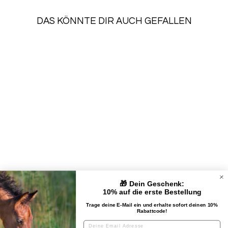
DAS KÖNNTE DIR AUCH GEFALLEN
SALE
HUNDEMARKE
YORKSHIRE
TERRIER
Normaler
Sonderpreis
€29,90
€26,31
Preis
Spare €3,59
🎁 Dein Geschenk:
UNTERNEHMEN
10% auf die erste Bestellung
Trage deine E-Mail ein und erhalte sofort deinen 10%
Rabattcode!
KUNDENSERVICE