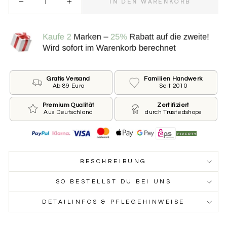
IN DEN WARENKORB
−
+
Bitte wähle die Größe der Marke.
.
*
KLEIN ⌀ 25 MM FÜR KLEINE HUNDE
GROSS ⌀ 30 MM FÜR GROSSE HUNDE
Gratis Versand
Familien Handwerk
Ab 89 Euro
Seit 2010
Beschriftung der Vorderseite
Premium Qualität
Zertifiziert
Aus Deutschland
durch Trustedshops
Wie ist der Name Deines Hundes und welche
Telefonnummer sollen wir auf die Marke drucken?
Du möchtest keinen Namen oder keine Nummer?
Dann lass das jeweilige Feld leer.
BESCHREIBUNG
Name des Hundes
SO BESTELLST DU BEI UNS
DETAILINFOS & PFLEGEHINWEISE
Telefonnummer