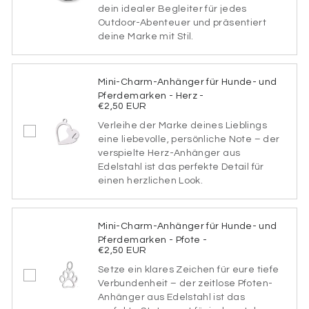
dein idealer Begleiter für jedes
Schriftart
Outdoor-Abenteuer und präsentiert
deine Marke mit Stil.
SCHRIFTART1
Mini-Charm-Anhänger für Hunde- und
Pferdemarken - Herz -
€2,50 EUR
Verleihe der Marke deines Lieblings
SCHRIFTART2
eine liebevolle, persönliche Note – der
verspielte Herz-Anhänger aus
Edelstahl ist das perfekte Detail für
einen herzlichen Look.
SCHRIFTART3
Mini-Charm-Anhänger für Hunde- und
Pferdemarken - Pfote -
€2,50 EUR
SCHRIFTART4
Setze ein klares Zeichen für eure tiefe
Verbundenheit – der zeitlose Pfoten-
Anhänger aus Edelstahl ist das