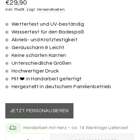
Normaler
€29,90
Preis
inkl. MwSt. zzgl.
Versandkosten
Wetterfest und UV-beständig
Wasserfest für den Badespaß
Abrieb- und Kratzfestigkeit
Geräuscharm & Leicht
Keine scharfen Kanten
Unterschiedliche Größen
Hochwertiger Druck
Mit ❤️ in Handarbeit gefertigt
Hergestellt in deutschem Familienbetrieb
JETZT PERSONALISIEREN
Handarbeit mit Herz – ca. 14 Werktage Lieferzeit
Größe der Marke