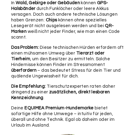
In
Wald, Gebirge oder Gebäuden
können
GPS-
als Upgrade.
Halsbänder
durch Funklöcher oder leere Akkus
versagen. Doch auch andere technische Lösungen
Befestigung
haben Grenzen:
Chips
können ohne spezielles
Lesegerät nicht ausgelesen werden und bei
QR-
Marken
weiß nicht jeder Finder, wie man einen Code
scannt.
Das Problem:
Diese technischen Hürden erfordern oft
einen mühsamen Umweg über
Tierarzt oder
Tierheim
, um den Besitzer zu ermitteln. Solche
Hindernisse können Finder im Stressmoment
überfordern
– das bedeutet Stress für dein Tier und
SCHLÜSSELRING
LEDERBÄNDCHEN
RUND
(LAUTLOS)
quälende Ungewissheit für dich.
25MM
Die Empfehlung:
Tierschutzexperten raten daher
dringend zu einer
zusätzlichen, direkt lesbaren
Wichtig:
Bitte überprüfe nochmals alle Angaben in
Kennzeichnung
.
diesem Formular auf ihre Richtigkeit, da wir diese 1:1
für die Produktion übernehmen und keine weiteren
Deine
EQUIMEA Premium-Hundemarke
bietet
Rückfragen, Prüfungen oder Korrekturen
sofortige Hilfe ohne Umwege – intuitiv für jeden,
vornehmen können. Für etwaige Fehler in deinen
überall und ohne Technik. Egal ob daheim oder im
Angaben können wir leider keine Haftung
Urlaub im Ausland.
übernehmen.