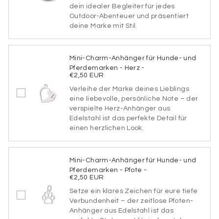
dein idealer Begleiter für jedes
Schriftart
Outdoor-Abenteuer und präsentiert
deine Marke mit Stil.
SCHRIFTART1
Mini-Charm-Anhänger für Hunde- und
Pferdemarken - Herz -
€2,50 EUR
Verleihe der Marke deines Lieblings
SCHRIFTART2
eine liebevolle, persönliche Note – der
verspielte Herz-Anhänger aus
Edelstahl ist das perfekte Detail für
einen herzlichen Look.
SCHRIFTART3
Mini-Charm-Anhänger für Hunde- und
Pferdemarken - Pfote -
€2,50 EUR
SCHRIFTART4
Setze ein klares Zeichen für eure tiefe
Verbundenheit – der zeitlose Pfoten-
Anhänger aus Edelstahl ist das