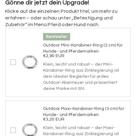
Gönne dir jetzt dein Upgrade!
Klicke auf die einzelnen Produkttitel, um mehr zu
Beschriftung der Rückseite
erfahren – oder schau unter „Befestigung und
Zubehör“ im Menü Pferd oder Hund nach.
Hier kannst du die Rückseite deiner Marke
personalisieren. Füge deine Telefonnummer,
Bestseller
Adresse, einen Hinweis (z. B. „Ich bin gechipt“), deine
Tasso-Nummer oder spezielle medizinische Infos (z.
Outdoor Mini-Karabiner-Ring (2 cm) für
B. „Diabetiker“, „allergisch gegen bestimmte
Hunde- und Pferdemarken
Medikamente“) hinzu. Wenn du die Rückseite nicht
€2,90 EUR
personalisieren möchtest, kannst du dieses Feld
Klein, leicht und robust – der Mini-
einfach überspringen.
Karabiner-Ring aus Zinklegierung ist
dein idealer Begleiter für jedes
Beschriftung der Rückseite
Outdoor-Abenteuer und präsentiert
deine Marke mit Stil.
65 verbleibende Zeichen
Outdoor Maxi-Karabiner-Ring (3 cm) für
Hunde- und Pferdemarken
Schriftart
€3,20 EUR
Klein, leicht und robust – der Maxi-
Bitte wähle eine Schriftart aus.
Karabiner-Ring aus Zinklegierung ist