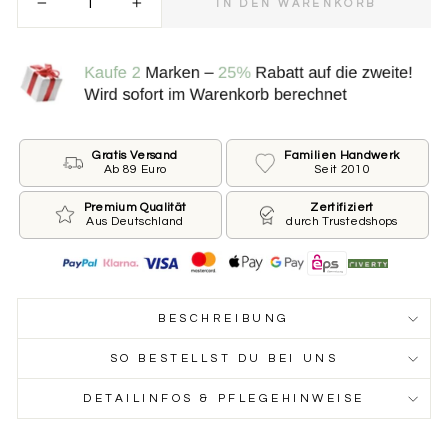
IN DEN WARENKORB
−
+
Bitte wähle die Größe der Marke.
.
*
KLEIN ⌀ 25 MM FÜR KLEINE HUNDE
GROSS ⌀ 30 MM FÜR GROSSE HUNDE
Gratis Versand
Familien Handwerk
Ab 89 Euro
Seit 2010
Beschriftung der Vorderseite
Premium Qualität
Zertifiziert
Aus Deutschland
durch Trustedshops
Wie ist der Name Deines Hundes und welche
Telefonnummer sollen wir auf die Marke drucken?
Du möchtest keinen Namen oder keine Nummer?
Dann lass das jeweilige Feld leer.
BESCHREIBUNG
Name des Hundes
SO BESTELLST DU BEI UNS
DETAILINFOS & PFLEGEHINWEISE
Telefonnummer