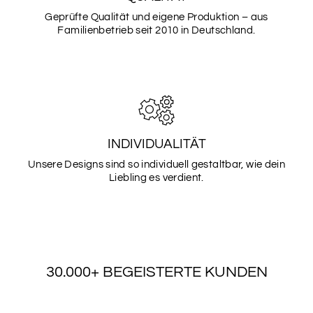
SCHRIFTART
Geprüfte Qualität und eigene Produktion – aus
3
Familienbetrieb seit 2010 in Deutschland.
SCHRIFTART
4
INDIVIDUALITÄT
SCHRIFTART
Unsere Designs sind so individuell gestaltbar, wie dein
5
Liebling es verdient.
SCHRIFTART
6
30.000+ BEGEISTERTE KUNDEN
SCHRIFTART