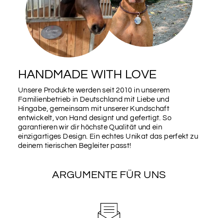
HELLORANGE
ORANGE
ROT
HANDMADE WITH LOVE
Unsere Produkte werden seit 2010 in unserem
Familienbetrieb in Deutschland mit Liebe und
Hingabe, gemeinsam mit unserer Kundschaft
MAGENTA
HELLBLAU
WASSERBLAU
entwickelt, von Hand designt und gefertigt. So
garantieren wir dir höchste Qualität und ein
einzigartiges Design. Ein echtes Unikat das perfekt zu
Schriftzug
deinem tierischen Begleiter passt!
Du hast hier die Möglichkeit, zusätzlich zum Aufkleber
auch den Namen deines Pferdes dazu zu erwerben.
ARGUMENTE FÜR UNS
Dieser Schriftzug ist dann der Größe des Aufkleber
angepasst.
Dafür fallen zusätzlich 3,00 € an.
Schriftzug