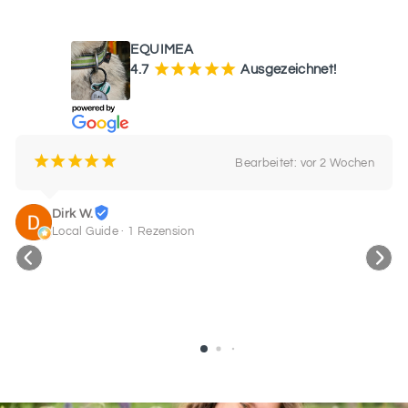
7
WAS UNSERE KUNDEN SAGEN
EQUIMEA
¡
¡
¡
¡
¡
4.7
Ausgezeichnet!
SCHRIFTART
8
¡
¡
¡
¡
¡
Bearbeitet: vor 2 Wochen
SCHRIFTART
9
Dirk W.
Local Guide · 1 Rezension
SCHRIFTART
10
SCHRIFTART
11