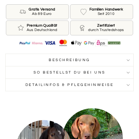
nur 7,50€ Aufpreis bestellen.
Gratis Versand
Familien Handwerk
Ab 89 Euro
Seit 2010
Größe
Premium Qualität
Zertifiziert
Aus Deutschland
durch Trustedshops
Farbe des Aufklebers
Bitte wähle eine Farbe aus.
BESCHREIBUNG
Farbe des Aufklebers
SO BESTELLST DU BEI UNS
DETAILINFOS & PFLEGEHINWEISE
SILBER
GOLD
SCHWARZ
METALLIC
METALLIC
WEISS
BEIGE
GELB