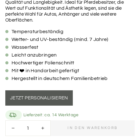
Qualität und Langlebigkeit. Ideal für Pferdebesitzer, die
Wert auf Funktionalität und Ästhetik legen, sind sie die
perfekte Wahl für Autos, Anhänger und viele weitere
Oberflächen.
Temperaturbeständig
Wetter- und UV-beständig (mind. 7 Jahre)
Wasserfest
Leicht anzubringen
Hochwertiger Folienschnitt
Mit ❤️ in Handarbeit gefertigt
Hergestellt in deutschem Familienbetrieb
JETZT PERSONALISIEREN
Lieferzeit: ca. 14 Werktage
Größe des Aufklebers
IN DEN WARENKORB
−
+
Du kannst einen Aufkleber in der Größe von 20 cm für