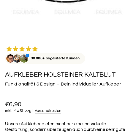
30.000+ begeisterte Kunden
AUFKLEBER HOLSTEINER KALTBLUT
Funktionalität & Design – Dein individueller Aufkleber
Normaler
€6,90
Preis
inkl. MwSt. zzgl.
Versandkosten
Unsere Aufkleber bieten nicht nur eine individuelle
Gestaltung, sondern überzeugen auch durch eine sehr gute