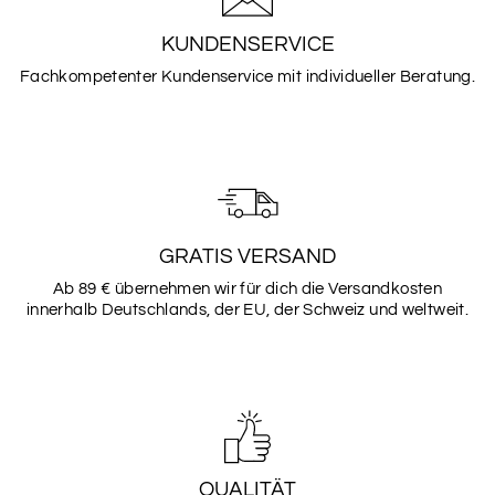
KUNDENSERVICE
Fachkompetenter Kundenservice mit individueller Beratung.
Schriftarten
Bitte wähle eine Schriftart aus.
Schriftart
GRATIS VERSAND
SCHRIFTART
Ab 89 € übernehmen wir für dich die Versandkosten
1
innerhalb Deutschlands, der EU, der Schweiz und weltweit.
SCHRIFTART
2
QUALITÄT