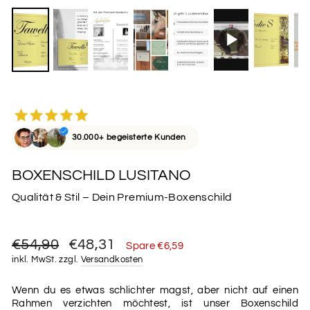
30.000+ begeisterte Kunden
BOXENSCHILD LUSITANO
Qualität & Stil – Dein Premium-Boxenschild
Normaler
Sonderpreis
€54,90
€48,31
Spare €6,59
Preis
inkl. MwSt. zzgl.
Versandkosten
Wenn du es etwas schlichter magst, aber nicht auf einen
Rahmen verzichten möchtest, ist unser Boxenschild