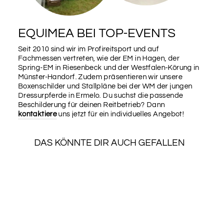
DE123456789012) einträgst, ziehen wir uns alle Daten,
bis auf das Geburtsdatum, aus der FN Datenbank
(Pferd muss dort registriert sein). Du sparst dir dann
das Eintragen der restlichen Daten.
EQUIMEA BEI TOP-EVENTS
Lebensnummer (z.B. DE123456789012)
Seit 2010 sind wir im Profireitsport und auf
Fachmessen vertreten, wie der EM in Hagen, der
Spring-EM in Riesenbeck und der Westfalen-Körung in
Münster-Handorf. Zudem präsentieren wir unsere
Boxenschilder und Stallpläne bei der WM der jungen
Name des Pferdes
Dressurpferde in Ermelo. Du suchst die passende
Beschilderung für deinen Reitbetrieb? Dann
kontaktiere
uns jetzt für ein individuelles Angebot!
Geburtsdatum
DAS KÖNNTE DIR AUCH GEFALLEN
SALE
Brandzeichen (ggf. mit Bundesland‚ z.B. bei
Ponys)