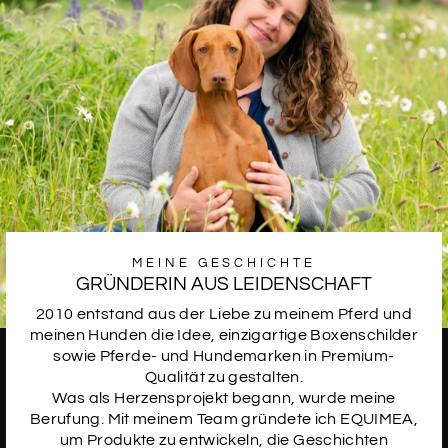
SCHRIFTART
14
SCHRIFTART
15
SCHRIFTART
16
MEINE GESCHICHTE
GRÜNDERIN AUS LEIDENSCHAFT
2010 entstand aus der Liebe zu meinem Pferd und
meinen Hunden die Idee, einzigartige Boxenschilder
SCHRIFTART
17
sowie Pferde- und Hundemarken in Premium-
Qualität zu gestalten.
Was als Herzensprojekt begann, wurde meine
Berufung. Mit meinem Team gründete ich EQUIMEA,
um Produkte zu entwickeln, die Geschichten
SCHRIFTART