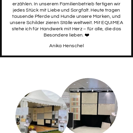
18
erzählen. In unserem Familienbetrieb fertigen wir
jedes Stück mit Liebe und Sorgfalt. Heute tragen
tausende Pferde und Hunde unsere Marken, und
unsere Schilder zieren Ställe weltweit. Mit EQUIMEA
stehe ich für Handwerk mit Herz – für alle, die das
SCHRIFTART
19
Besondere lieben. ❤️
Anika Henschel
SCHRIFTART
20
SCHRIFTART
21
Daten des Pferdes
Bitte trage hier die gewünschten Daten des Pferdes
ein. Wenn du die deutsche Lebensnummer (z.B.