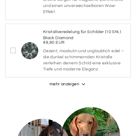
und einen unverwechselbaren Wow-
DUNKELBLAU
DUNKELGRÜN
Effekt.
Kristallveredelung für Schilder (10 Stk.)
DUNKELROT
GELB
Black Diamond
€9,90 EUR
Dezent, maskulin und unglaublich edel –
GRAU
HELLBLAU
die dunkel schimmernden Kristalle
verleihen deinem Schild eine exklusive
Tiefe und moderne Eleganz.
HELLGRÜN
LILA
mehr anzeigen
ORANGE
PINK
ROSA
ROT