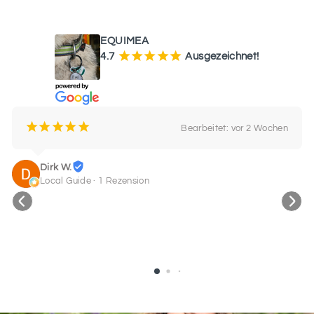
WAS UNSERE KUNDEN SAGEN
SCHRIFTART
EQUIMEA
10
¡
¡
¡
¡
¡
4.7
Ausgezeichnet!
SCHRIFTART
11
¡
¡
¡
¡
¡
Bearbeitet: vor 2 Wochen
Dirk W.
Local Guide · 1 Rezension
SCHRIFTART
12
SCHRIFTART
13