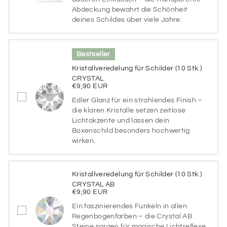
Farbe des gebürsteten Aluminiums
Abdeckung bewahrt die Schönheit
deines Schildes über viele Jahre.
Bestseller
GOLD
SILBER
Kristallveredelung für Schilder (10 Stk.)
CRYSTAL
Schriftfarbe
€9,90 EUR
Edler Glanz für ein strahlendes Finish –
Bitte wähle hier die Schriftfarbe aus
die klaren Kristalle setzen zeitlose
Lichtakzente und lassen dein
Schriftfarbe
Boxenschild besonders hochwertig
wirken.
SCHWARZ
BLAUGRAU
Kristallveredelung für Schilder (10 Stk.)
CRYSTAL AB
€9,90 EUR
BLAUGRÜN
BRAUN
Ein faszinierendes Funkeln in allen
Regenbogenfarben – die Crystal AB
Steine sorgen für magische Lichtreflexe