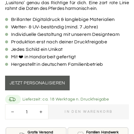
‚Lusitano‘ genau das Richtige für dich. Eine zart rote Linie
rahmt die Daten des Pferdes harmonisch ein.
Brillanter Digitaldruck & langlebige Materialien
Wetter- & UV-beständig (mind. 7 Jahre)
Individuelle Gestaltung mit unserem Designteam
Produktion erst nach deiner Druckfreigabe
Jedes Schild ein Unikat
Mit ❤️ in Handarbeit gefertigt
Hergestellt in deutschem Familienbetrieb
JETZT PERSONALISIEREN
Lieferzeit: ca. 18 Werktage n. Druckfreigabe
easy bestellen
IN DEN WARENKORB
−
+
Du möchtest dich von uns in Bezug auf Farbe, Schrift
und Gestaltung überraschen lassen? Überspringe die
Felder „Farbvarianten“ und „Schriftarten“ und fahre
Gratis Versand
Familien Handwerk