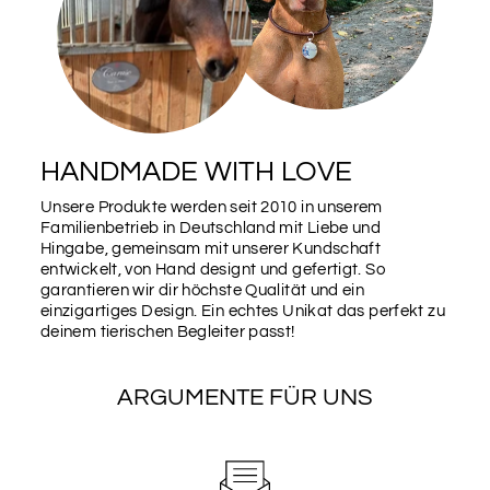
SALBEI
TEAL
BEERE
BURGUNDER
HANDMADE WITH LOVE
Unsere Produkte werden seit 2010 in unserem
Familienbetrieb in Deutschland mit Liebe und
WUNSCHFARBE
Hingabe, gemeinsam mit unserer Kundschaft
entwickelt, von Hand designt und gefertigt. So
garantieren wir dir höchste Qualität und ein
Schriftarten
einzigartiges Design. Ein echtes Unikat das perfekt zu
deinem tierischen Begleiter passt!
Bitte wähle hier deine gewünschte Schriftart aus (bis
zu 2)
ARGUMENTE FÜR UNS
Schriftarten