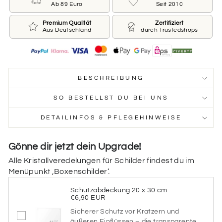
direkt mit „Daten des Pferdes“ fort. Nach der
Ab 89 Euro
Seit 2010
Bestellung erhältst du einen Entwurf, den du noch
anpassen kannst.
Premium Qualität
Zertifiziert
Aus Deutschland
durch Trustedshops
Möchtest du diese Option nutzen?
JA‚ ICH ÜBERLASSE EUCH DIE
GESTALTUNG
BESCHREIBUNG
Design aus vorheriger Bestellung übernehmen
SO BESTELLST DU BEI UNS
Du hast bereits ein Boxenschild bei uns bestellt? Wir
gestalten dein neues Schild im gleichen Stil – mit
DETAILINFOS & PFLEGEHINWEISE
gleicher Farbe, Schriftart & Aufteilung!
Möchtest du diese Option nutzen?
Gönne dir jetzt dein Upgrade!
JA‚ BITTE DAS DESIGN AUS
FRÜHERER BESTELLUNG
Alle Kristallveredelungen für Schilder findest du im
ÜBERNEHMEN
Menüpunkt ‚Boxenschilder‘.
Farbe des gebürsteten Aluminiums
Schutzabdeckung 20 x 30 cm
€6,90 EUR
Bitte wähle hier die Farbe des Aluminiums aus.
Sicherer Schutz vor Kratzern und
äußeren Einflüssen – die transparente