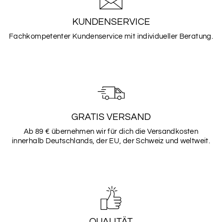
SCHRIFTART
1
KUNDENSERVICE
Fachkompetenter Kundenservice mit individueller Beratung.
SCHRIFTART
2
SCHRIFTART
3
GRATIS VERSAND
Ab 89 € übernehmen wir für dich die Versandkosten
innerhalb Deutschlands, der EU, der Schweiz und weltweit.
SCHRIFTART
4
SCHRIFTART
5
QUALITÄT