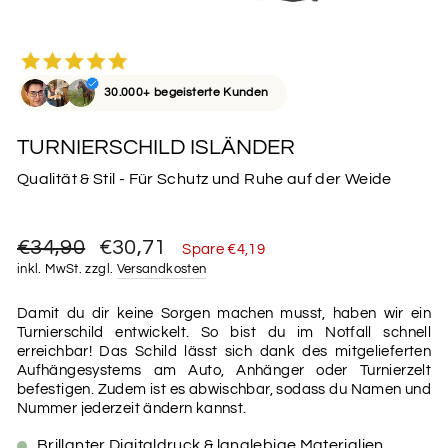
30.000+ begeisterte Kunden
TURNIERSCHILD ISLÄNDER
Qualität & Stil - Für Schutz und Ruhe auf der Weide
Normaler
Sonderpreis
€34,90
€30,71
Spare €4,19
Preis
inkl. MwSt. zzgl.
Versandkosten
Damit du dir keine Sorgen machen musst, haben wir ein
Turnierschild entwickelt. So bist du im Notfall schnell
erreichbar! Das Schild lässt sich dank des mitgelieferten
Aufhängesystems am Auto, Anhänger oder Turnierzelt
befestigen. Zudem ist es abwischbar, sodass du Namen und
Nummer jederzeit ändern kannst.
Brillanter Digitaldruck & langlebige Materialien