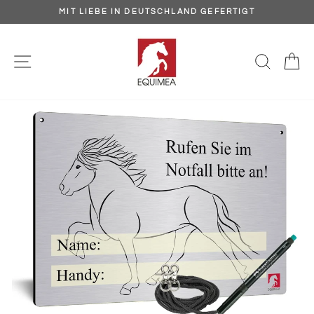
Direkt
MIT LIEBE IN DEUTSCHLAND GEFERTIGT
zum
Pause
Inhalt
Diashow
SEITENNAVIGATION
SUCH
E