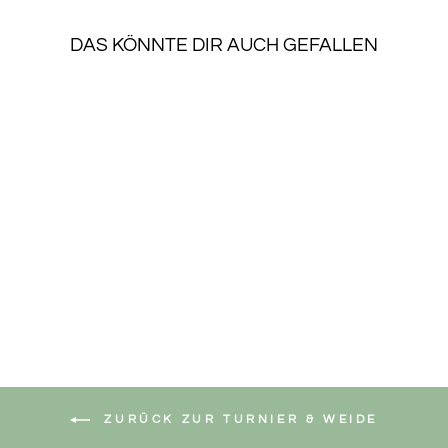
DAS KÖNNTE DIR AUCH GEFALLEN
SALE
TURNIERSCHILD
ISLÄNDER
Normaler
Sonderpreis
€34,90
€30,71
Preis
Spare €4,19
ZURÜCK ZUR TURNIER & WEIDE