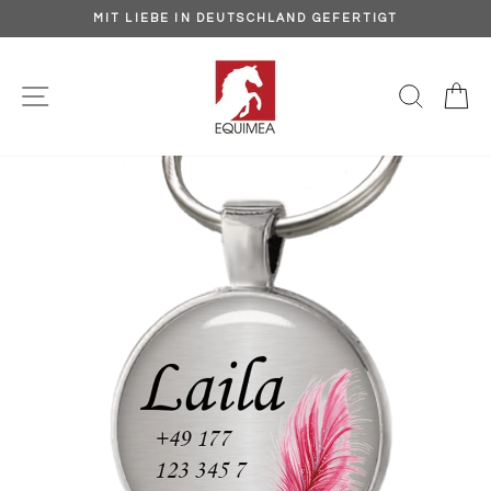
Direkt
MIT LIEBE IN DEUTSCHLAND GEFERTIGT
zum
Pause
Inhalt
Diashow
SEITENNAVIGATION
SUCH
E