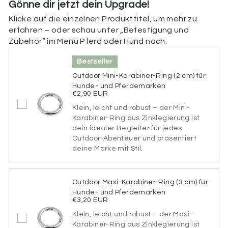
Gönne dir jetzt dein Upgrade!
Beschriftung der Rückseite
Klicke auf die einzelnen Produkttitel, um mehr zu
Hier kannst du die unbedruckte Rückseite deiner
erfahren – oder schau unter „Befestigung und
Marke personalisieren. Füge deine Telefonnummer,
Zubehör“ im Menü Pferd oder Hund nach.
die Adresse deines Stalls oder einen Hinweis (z. B.
„Bei Auffinden bitte anrufen!“) hinzu. Wenn du die
Bestseller
Rückseite nicht personalisieren möchtest, kannst du
dieses Feld einfach überspringen.
Outdoor Mini-Karabiner-Ring (2 cm) für
Hunde- und Pferdemarken
€2,90 EUR
Beschriftung der Rückseite
Klein, leicht und robust – der Mini-
Karabiner-Ring aus Zinklegierung ist
dein idealer Begleiter für jedes
Outdoor-Abenteuer und präsentiert
65 verbleibende Zeichen
deine Marke mit Stil.
Schriftart
Bitte wähle eine Schriftart aus.
Outdoor Maxi-Karabiner-Ring (3 cm) für
Hunde- und Pferdemarken
Schriftart:
*
€3,20 EUR
Klein, leicht und robust – der Maxi-
Karabiner-Ring aus Zinklegierung ist