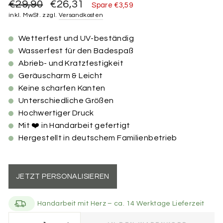
Normaler
Sonderpreis
€29,90
€26,31
Spare €3,59
Preis
inkl. MwSt. zzgl.
Versandkosten
Wetterfest und UV-beständig
Wasserfest für den Badespaß
Abrieb- und Kratzfestigkeit
Geräuscharm & Leicht
Keine scharfen Kanten
Unterschiedliche Größen
Hochwertiger Druck
Mit ❤️ in Handarbeit gefertigt
Hergestellt in deutschem Familienbetrieb
JETZT PERSONALISIEREN
Handarbeit mit Herz – ca. 14 Werktage Lieferzeit
Größe der Marke