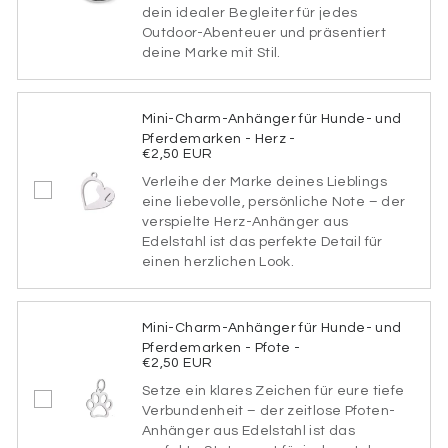
dein idealer Begleiter für jedes
SCHRIFTART
Outdoor-Abenteuer und präsentiert
1
deine Marke mit Stil.
Mini-Charm-Anhänger für Hunde- und
SCHRIFTART
Pferdemarken - Herz -
2
€2,50 EUR
Verleihe der Marke deines Lieblings
eine liebevolle, persönliche Note – der
verspielte Herz-Anhänger aus
SCHRIFTART
Edelstahl ist das perfekte Detail für
3
einen herzlichen Look.
Mini-Charm-Anhänger für Hunde- und
SCHRIFTART
Pferdemarken - Pfote -
4
€2,50 EUR
Setze ein klares Zeichen für eure tiefe
Verbundenheit – der zeitlose Pfoten-
Anhänger aus Edelstahl ist das
SCHRIFTART