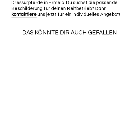
Dressurpferde in Ermelo. Du suchst die passende
Beschilderung für deinen Reitbetrieb? Dann
kontaktiere
uns jetzt für ein individuelles Angebot!
DAS KÖNNTE DIR AUCH GEFALLEN
SALE
PFERDEMARKE
PINK FEATHER
Normaler
Sonderpreis
€29,90
€26,31
Preis
Spare €3,59