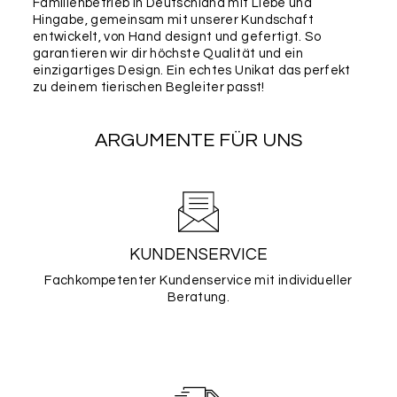
Familienbetrieb in Deutschland mit Liebe und
Karabiner oder den Mini-Karabiner-Ring als Upgrade
Hingabe, gemeinsam mit unserer Kundschaft
für deine Marke auswählen.
entwickelt, von Hand designt und gefertigt. So
garantieren wir dir höchste Qualität und ein
Befestigung
*
einzigartiges Design. Ein echtes Unikat das perfekt
zu deinem tierischen Begleiter passt!
ARGUMENTE FÜR UNS
SCHLÜSSELRING
LEDERBÄNDCHEN
RUND
(LAUTLOS)
25MM
KUNDENSERVICE
Fachkompetenter Kundenservice mit individueller
Wichtig:
Bitte überprüfe nochmals alle Angaben in
Beratung.
diesem Formular auf ihre Richtigkeit, da wir diese 1:1
für die Produktion übernehmen und keine weiteren
Rückfragen, Prüfungen oder Korrekturen
vornehmen können. Für etwaige Fehler in deinen
Angaben können wir leider keine Haftung
übernehmen.