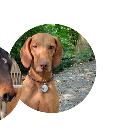
i-Karabiner oder den Mini-Karabiner-Ring als Upgrade
wählen.
RING
LEDERBÄNDCHEN
(LAUTLOS)
rüfe nochmals alle Angaben in diesem Formular auf
 wir diese 1:1 für die Produktion übernehmen und keine
, Prüfungen oder Korrekturen vornehmen können. Für
einen Angaben können wir leider keine Haftung