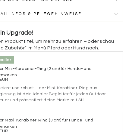
ckseite
TAILINFOS & PFLEGEHINWEISE
nbedruckte Rückseite deiner Marke personalisieren.
ummer, die Adresse deines Stalls oder einen Hinweis
ein Upgrade!
 bitte anrufen!“) hinzu. Wenn du die Rückseite nicht
nen Produkttitel, um mehr zu erfahren – oder schau
test, kannst du dieses Feld einfach überspringen.
nd Zubehör“ im Menü Pferd oder Hund nach.
ückseite
seller
r Mini-Karabiner-Ring (2 cm) für Hunde- und
emarken
 EUR
chen
 leicht und robust – der Mini-Karabiner-Ring aus
gierung ist dein idealer Begleiter für jedes Outdoor-
uer und präsentiert deine Marke mit Stil.
iftart aus.
or Maxi-Karabiner-Ring (3 cm) für Hunde- und
emarken
 EUR