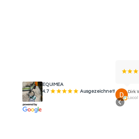
WAS UNSERE KUNDEN SAGEN
¡
¡
¡
EQUIMEA
¡
¡
¡
¡
¡
4.7
Ausgezeichnet!
Dirk 
Local