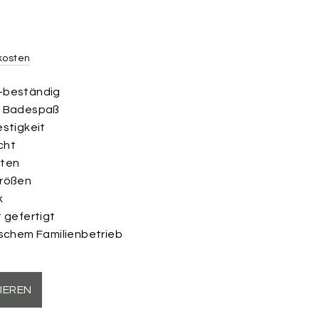
kosten
-beständig
n Badespaß
estigkeit
cht
nten
Größen
k
t gefertigt
tschem Familienbetrieb
IEREN