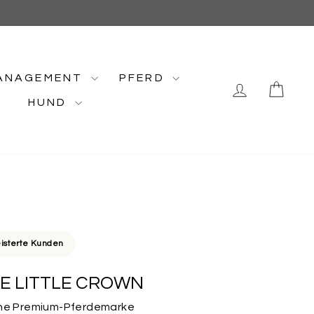
ANAGEMENT
PFERD
EINLOGG
EIN
HUND
isterte Kunden
E LITTLE CROWN
eine Premium-Pferdemarke