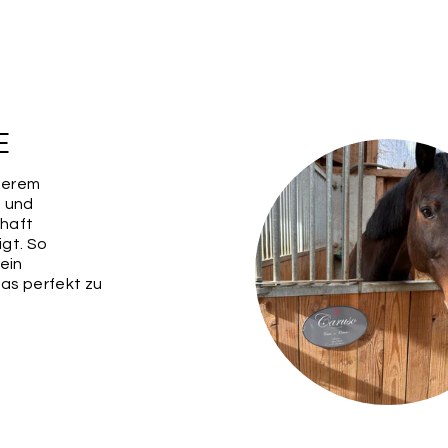
unseren Outdoor-Min
für deine Marke aus
Befestigung
*
E
serem
e und
haft
igt. So
SCHLÜSSEL
RUND
 ein
25MM
das perfekt zu
Wichtig:
Bitte überp
ihre Richtigkeit, da
weiteren Rückfragen
etwaige Fehler in d
übernehmen.