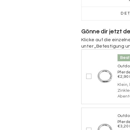
Beschriftung der Rü
DE
Hier kannst du die u
Füge deine Telefonn
Gönne dir jetzt d
(z. B. „Bei Auffinden
Klicke auf die einzel
personalisieren möch
unter „Befestigung u
Beschriftung der R
Best
Outdoo
Pferd
€2,90
65 verbleibende Zei
Klein,
Schriftart
Zinkle
Abente
Bitte wähle eine Schr
Schriftart:
*
Outdo
Pferd
€3,20