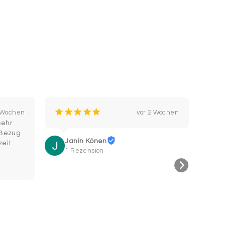
¡
¡
¡
¡
¡
¡
2 Wochen
vor 2 Wochen
ehr 
Bin 
 Bezug 
Supe
Janin Könen
eit 
wohe
1 Rezension
Hal
C
2