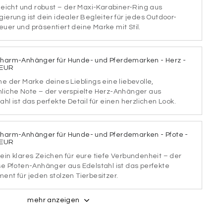
 leicht und robust – der Maxi-Karabiner-Ring aus
TART
SCHRIFTART
gierung ist dein idealer Begleiter für jedes Outdoor-
2
uer und präsentiert deine Marke mit Stil.
Charm-Anhänger für Hunde- und Pferdemarken - Herz -
TART
SCHRIFTART
 EUR
4
he der Marke deines Lieblings eine liebevolle,
nliche Note – der verspielte Herz-Anhänger aus
ahl ist das perfekte Detail für einen herzlichen Look.
TART
SCHRIFTART
6
Charm-Anhänger für Hunde- und Pferdemarken - Pfote -
 EUR
ein klares Zeichen für eure tiefe Verbundenheit – der
se Pfoten-Anhänger aus Edelstahl ist das perfekte
TART
SCHRIFTART
8
ent für jeden stolzen Tierbesitzer.
rke
mehr anzeigen
efestigungsmöglichkeit. Tipp: Weiter unten kannst du