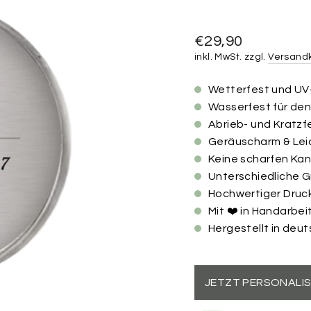
Normaler
€29,90
Preis
inkl. MwSt. zzgl.
Versand
Wetterfest und UV
Wasserfest für de
Abrieb- und Kratzf
Geräuscharm & Lei
Keine scharfen Ka
Unterschiedliche 
Hochwertiger Druc
Mit ❤️ in Handarbei
Hergestellt in deu
JETZT PERSONALIS