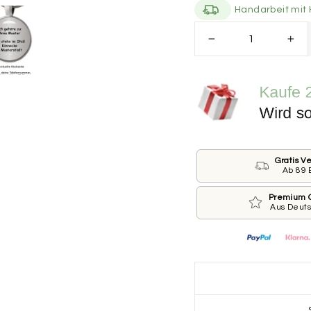
Handarbeit mit 
Größe der Marke
−
+
Bitte wähle die Größ
Größe der Marke
*
KLEIN ⌀ 25 MM
Beschriftung der Vo
Gratis V
Wie ist der Name De
Ab 89 
auf die Marke druc
Dann lass das jeweili
Premium Q
Aus Deut
Name des Pferdes
Telefonnummer