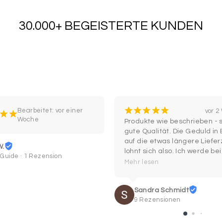
30.000+ BEGEISTERTE KUNDEN
¡
¡
¡
¡
¡
Bearbeitet: vor einer
vor 
¡
¡
Woche
Produkte wie beschrieben - s
gute Qualität. Die Geduld in
auf die etwas längere Lieferz
W.
lohnt sich also. Ich werde bei 
 Guide · 1 Rezension
Bedarf gerne wieder hier 
Mehr lesen
einkaufen.
Sandra Schmidt
9 Rezensionen