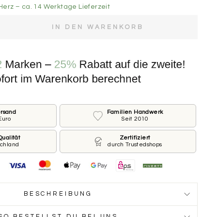
Herz – ca. 14 Werktage Lieferzeit
IN DEN WARENKORB
e der Marke.
GROSS ⌀ 30 MM
rderseite
ersand
Familien Handwerk
ines Pferdes und welche Telefonnummer sollen wir
Euro
Seit 2010
ken? Du möchtest keinen Name oder keine Nummer?
ge Feld leer.
ualität
Zertifiziert
schland
durch Trustedshops
BESCHREIBUNG
SO BESTELLST DU BEI UNS