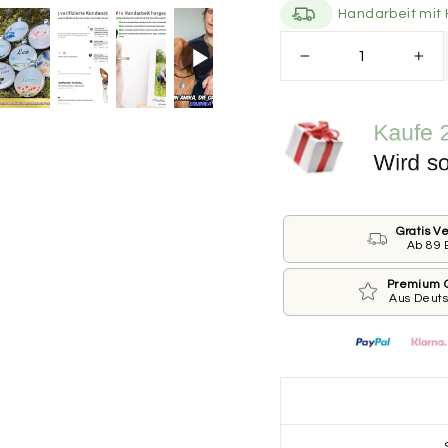
Handarbeit mit 
Größe der Marke
−
+
Bitte wähle die Größ
.
*
KLEIN ⌀ 25 M
GROSS ⌀ 30 MM
Gratis V
Ab 89 
Beschriftung der Vo
Wie ist der Name De
Premium Q
Aus Deut
die Marke drucken?
Dann lass das jeweili
Name des Hundes
Telefonnummer