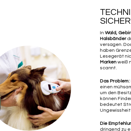
Wähle jetzt deine B
unsere Outdoor Mini
TECHNI
Seiden-Quasten – od
Outdoor-Karabiner-R
SICHER
Befestigung
In
Wald, Gebi
Halsbänder
du
versagen. Do
haben Grenz
Lesegerät ni
Marken
weiß n
scannt.
Das Problem:
SCHLÜSSEL
RUND
einen mühsa
25MM
um den Besitz
können Finde
bedeutet Stre
Wichtig:
Bitte überp
Ungewissheit 
ihre Richtigkeit, da
weiteren Rückfragen
etwaige Fehler in d
Die Empfehlu
übernehmen.
dringend zu e