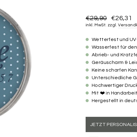
Normaler
Sonderprei
€29,90
€26,31
Preis
inkl. MwSt. zzgl.
Versand
Wetterfest und UV
Wasserfest für de
Abrieb- und Kratzf
Geräuscharm & Lei
Keine scharfen Ka
Unterschiedliche 
Hochwertiger Druc
Mit ❤️ in Handarbei
Hergestellt in deu
JETZT PERSONALIS