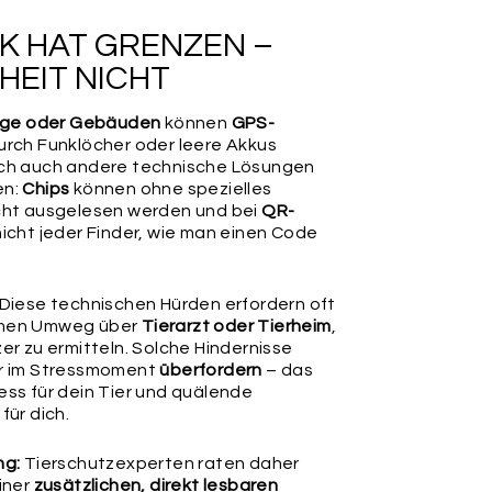
efestigungsmöglichkeit. Tipp: Entdecke weiter unten
- oder Maxi-Karabiner-Ringe sowie edle Mini-Charms &
K HAT GRENZEN –
er unser verstellbares Markenhalsband NODI inkl.
ing als Upgrade.
HEIT NICHT
rge oder Gebäuden
können
GPS-
rch Funklöcher oder leere Akkus
ch auch andere technische Lösungen
en:
Chips
können ohne spezielles
cht ausgelesen werden und bei
QR-
icht jeder Finder, wie man einen Code
Diese technischen Hürden erfordern oft
RING
LEDERBÄNDCHEN
(LAUTLOS)
men Umweg über
Tierarzt oder Tierheim
,
er zu ermitteln. Solche Hindernisse
r im Stressmoment
überfordern
– das
ss für dein Tier und quälende
rüfe nochmals alle Angaben in diesem Formular auf
für dich.
 wir diese 1:1 für die Produktion übernehmen und keine
, Prüfungen oder Korrekturen vornehmen können. Für
einen Angaben können wir leider keine Haftung
ng:
Tierschutzexperten raten daher
iner
zusätzlichen, direkt lesbaren