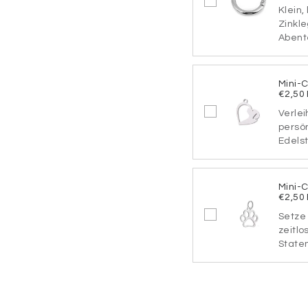
Schriftart
Klein,
Zinkle
Abente
SCHRIF
Mini-
€2,50
Verlei
SCHRIF
persö
Edelst
Mini-
SCHRIF
€2,50
Setze 
zeitlo
Statem
SCHRIF
Befestigung