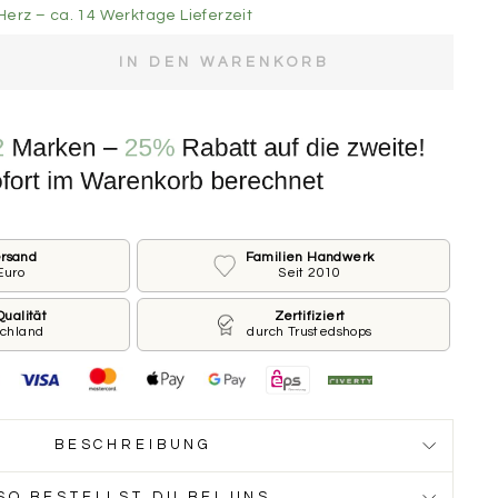
Herz – ca. 14 Werktage Lieferzeit
IN DEN WARENKORB
e der Marke.
M FÜR KLEINE HUNDE
 FÜR GROSSE HUNDE
ersand
Familien Handwerk
Euro
Seit 2010
rderseite
ines Hundes und welche Telefonnummer sollen wir auf
ualität
Zertifiziert
schland
durch Trustedshops
 Du möchtest keinen Namen oder keine Nummer?
ge Feld leer.
BESCHREIBUNG
SO BESTELLST DU BEI UNS