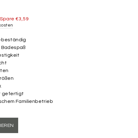
s
Spare €3,59
kosten
-beständig
n Badespaß
estigkeit
cht
nten
Größen
k
t gefertigt
tschem Familienbetrieb
IEREN