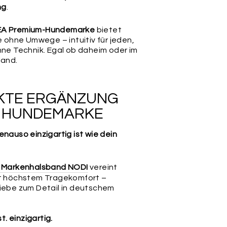
ng
.
A Premium-Hundemarke
bietet
fe ohne Umwege – intuitiv für jeden,
hne Technik. Egal ob daheim oder im
land.
EKTE ERGÄNZUNG
R HUNDEMARKE
enauso einzigartig ist wie dein
s Markenhalsband NODI
vereint
it höchstem Tragekomfort –
Liebe zum Detail in deutschem
st. einzigartig.