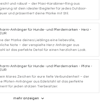
 leicht und robust – der Maxi-Karabiner-Ring aus
gierung ist dein idealer Begleiter für jedes Outdoor-
uer und präsentiert deine Marke mit Stil.
TART1
SCHRIFTART2
Charm-Anhänger für Hunde- und Pferdemarken - Herz -
 EUR
he der Marke deines Lieblings eine liebevolle,
TART3
SCHRIFTART4
nliche Note – der verspielte Herz-Anhänger aus
ahl ist das perfekte Detail für einen herzlichen Look.
Charm-Anhänger für Hunde- und Pferdemarken - Pfote -
TART5
SCHRIFTART6
 EUR
ein klares Zeichen für eure tiefe Verbundenheit – der
se Pfoten-Anhänger aus Edelstahl ist das perfekte
ent für jeden stolzen Tierbesitzer.
TART7
SCHRIFTART8
mehr anzeigen