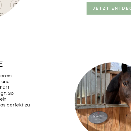
JETZT ENTDE
E
serem
e und
haft
igt. So
 ein
das perfekt zu