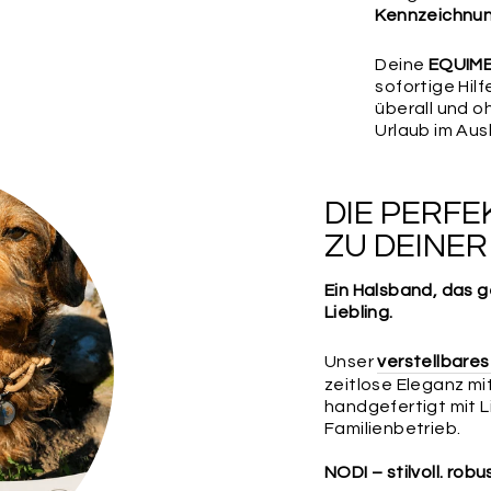
Kennzeichnu
Deine
EQUIME
sofortige Hil
überall und o
Urlaub im Aus
DIE PERF
ZU DEINE
Ein Halsband, das g
Liebling.
Unser
verstellbare
zeitlose Eleganz m
handgefertigt mit 
Familienbetrieb.
NODI – stilvoll. robu