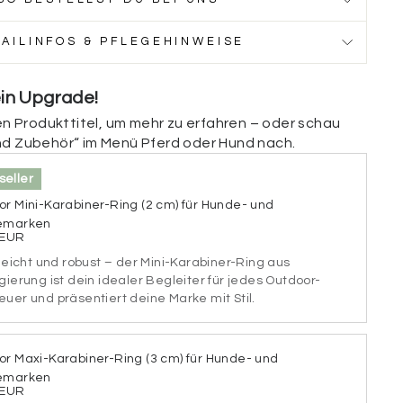
TAILINFOS & PFLEGEHINWEISE
ckseite
ein Upgrade!
ückseite deiner Marke personalisieren. Füge deine
nen Produkttitel, um mehr zu erfahren – oder schau
se, einen Hinweis (z. B. „Ich bin gechipt“), deine
ezielle medizinische Infos (z. B. „Diabetiker“,
nd Zubehör“ im Menü Pferd oder Hund nach.
estimmte Medikamente“) hinzu. Wenn du die Rückseite
n möchtest, kannst du dieses Feld einfach
seller
r Mini-Karabiner-Ring (2 cm) für Hunde- und
emarken
ückseite
 EUR
 leicht und robust – der Mini-Karabiner-Ring aus
gierung ist dein idealer Begleiter für jedes Outdoor-
uer und präsentiert deine Marke mit Stil.
chen
or Maxi-Karabiner-Ring (3 cm) für Hunde- und
iftart aus.
emarken
 EUR