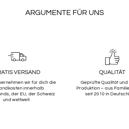
ARGUMENTE FÜR UNS
SCHRIF
15
SCHRIF
17
RATIS VERSAND
QUALITÄT
SCHRIF
19
bernehmen wir für dich die
Geprüfte Qualität und
andkosten innerhalb
Produktion – aus Famili
nds, der EU, der Schweiz
seit 2010 in Deutsch
und weltweit.
SCHRIF
21
Daten des Pferdes