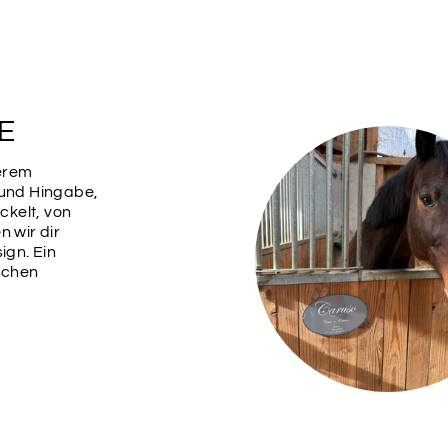
SCHRIF
7
E
serem
SCHRIF
 und Hingabe,
9
kelt, von
n wir dir
ign. Ein
ischen
SCHRIF
11
SCHRIF
13