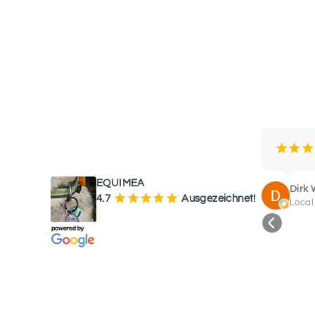
WAS UNSERE KUNDEN SAGEN
¡
¡
¡
EQUIMEA
Dirk 
¡
¡
¡
¡
¡
4.7
Ausgezeichnet!
Local