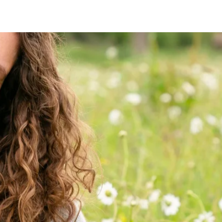
rs
amen des Kindes eintragen.
ndete Ecken?