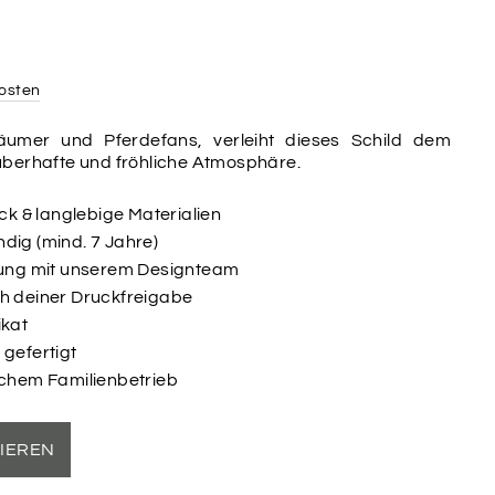
osten
räumer und Pferdefans, verleiht dieses Schild dem
berhafte und fröhliche Atmosphäre.
uck & langlebige Materialien
dig (mind. 7 Jahre)
ltung mit unserem Designteam
ch deiner Druckfreigabe
ikat
 gefertigt
schem Familienbetrieb
SIEREN