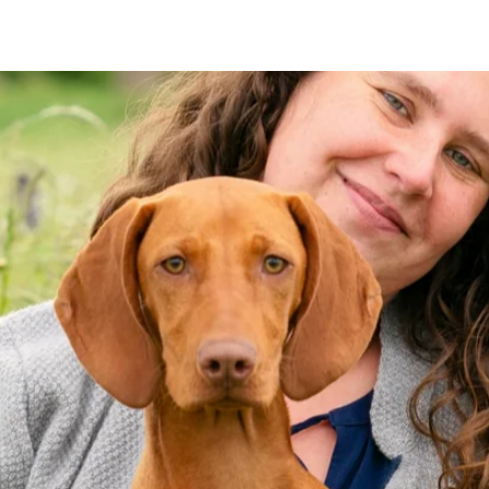
Telefon des Besitze
Name des Kindes
Hier kannst du den N
Name des Kindes
Eckenrundung
Möchtest du abgeru
Eckenrundung