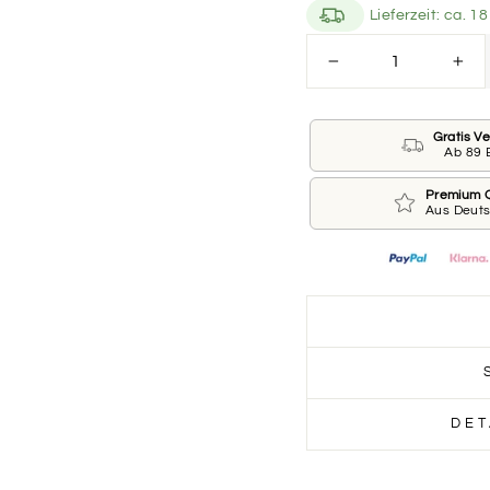
Lieferzeit: ca. 
Schriftarten
−
+
Bitte wähle hier dein
Schriftarten
Gratis V
Ab 89 
Premium Q
Aus Deut
SCHRIF
1
SCHRIF
3
DET
SCHRIF
5