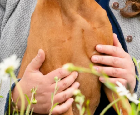
GERADE
AB
ECKEN
E
Bohrlöcher
Bohrlöcher gehören b
Bohrlöcher
Sonderwünsche
Hier kannst du uns d
Sonderwünsche