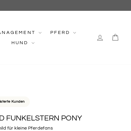
ANAGEMENT
PFERD
EINLOG
EI
HUND
isterte Kunden
LD FUNKELSTERN PONY
hild für kleine Pferdefans