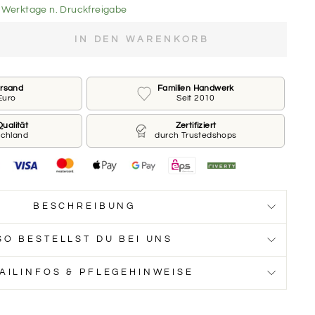
18 Werktage n. Druckfreigabe
IN DEN WARENKORB
e gewünschte Schriftart aus (bis zu 2)
ersand
Familien Handwerk
Euro
Seit 2010
ualität
Zertifiziert
schland
durch Trustedshops
TART
SCHRIFTART
2
BESCHREIBUNG
TART
SCHRIFTART
4
SO BESTELLST DU BEI UNS
AILINFOS & PFLEGEHINWEISE
TART
SCHRIFTART
6