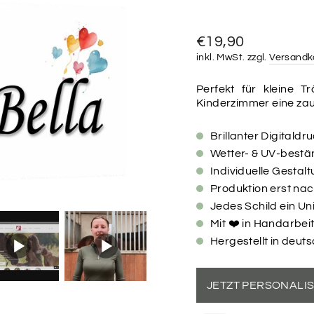
Normaler
€19,90
Preis
inkl. MwSt. zzgl.
Versandk
Perfekt für kleine T
Kinderzimmer eine zau
Brillanter Digitaldr
Wetter- & UV-bestän
Individuelle Gesta
Produktion erst na
Jedes Schild ein Un
Mit ❤️ in Handarbeit
Hergestellt in deut
JETZT PERSONALI