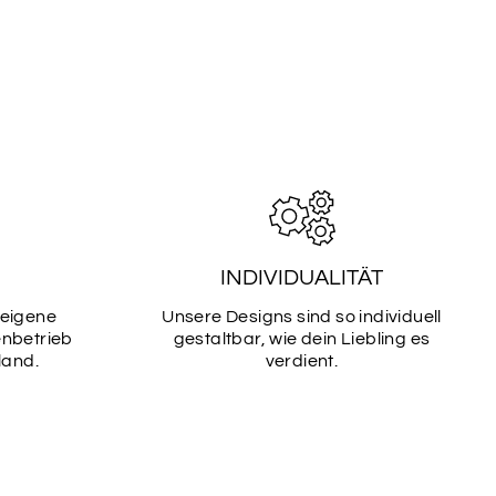
TART
SCHRIFTART
16
TART
SCHRIFTART
18
INDIVIDUALITÄT
TART
SCHRIFTART
20
 eigene
Unsere Designs sind so individuell
enbetrieb
gestaltbar, wie dein Liebling es
land.
verdient.
TART