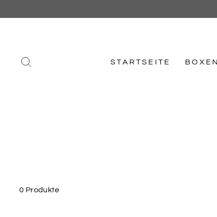
Direkt
zum
Inhalt
SUCHE
STARTSEITE
BOXE
0 Produkte