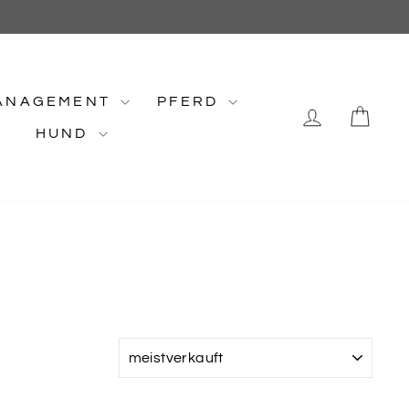
ANAGEMENT
PFERD
EINLOG
EI
HUND
SORTIEREN