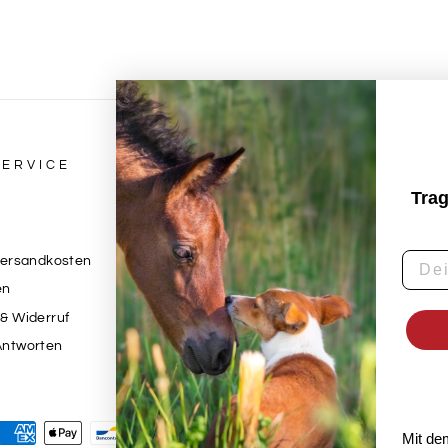
ERVICE
RECHTLICHES & IMPR
Trag
Impressum
Datenschutzerklärung
Versandkosten
AGB
en
Widerrufsbelehrung
& Widerruf
Kontaktinformationen
Antworten
Vertrag widerrufen
Mit de