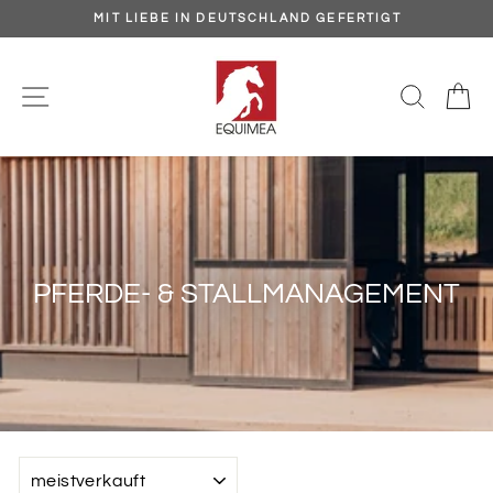
Direkt
MIT LIEBE IN DEUTSCHLAND GEFERTIGT
zum
Pause
Inhalt
Diashow
SEITENNAVIGATION
SUCH
E
PFERDE- & STALLMANAGEMENT
SORTIEREN