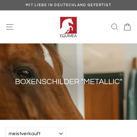
Direkt
MIT LIEBE IN DEUTSCHLAND GEFERTIGT
zum
Pause
Inhalt
Diashow
SEITENNAVIGATION
SUCH
E
BOXENSCHILDER "METALLIC"
SORTIEREN