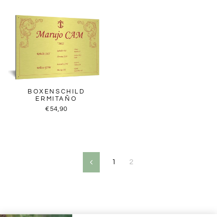
BOXENSCHILD
ERMITAÑO
€54,90
1
2
Zurück