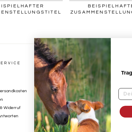
EISPIELHAFTER
BEISPIELHAFT
ENSTELLUNGSTITEL
ZUSAMMENSTELLUN
ERVICE
RECHTLICHES & IMPR
Trag
Impressum
Datenschutzerklärung
Versandkosten
AGB
en
Widerrufsbelehrung
& Widerruf
Kontaktinformationen
Antworten
Vertrag widerrufen